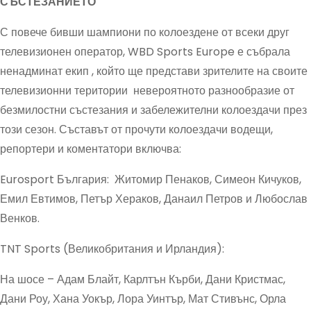
СЪСТЕЗАНИЕТО
С повече бивши шампиони по колоездене от всеки друг
телевизионен оператор, WBD Sports Europe е събрала
ненадминат екип , който ще представи зрителите на своите
телевизионни територии невероятното разнообразие от
безмилостни състезания и забележителни колоездачи през
този сезон. Съставът от прочути колоездачи водещи,
репортери и коментатори включва:
Eurosport България: Житомир Пенаков, Симеон Кичуков,
Емил Евтимов, Петър Хераков, Данаил Петров и Любослав
Венков.
TNT Sports (Великобритания и Ирландия):
На шосе – Адам Блайт, Карлтън Кърби, Дани Кристмас,
Дани Роу, Хана Уокър, Лора Уинтър, Мат Стивънс, Орла