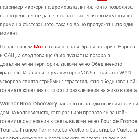
например маркери на времевата линия, които позволяват
на потребителите да се връщат към ключови моменти по
време на състезанието, така че да не пропускат нито един
момент.
Понастоящем
Max
е наличен на избрани пазари в Европа
и САЩ, а след това ще бъде пуснат на пазара в
допълнителни територии, включително Обединеното
кралство, Италия и Германия през 2026 г., тъй като WBD
ускорява своята стрийминг стратегия, като обединява най-
голямата колекция от спорт и развлечения на живо в света.
Warner Bros. Discovery
наскоро потвърди позицията си на
дом на колоезденето, като разшири правата си за най-
големите състезания в света, включително Tour de France,
Tour de France Femmes, La Vuelta a España, La Vuelta a
España Femenina и класическите състезания поне до