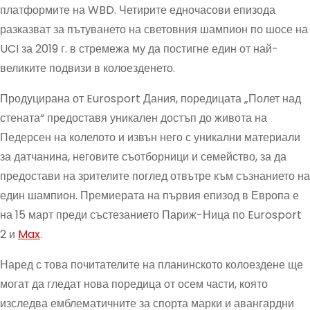
платформите на WBD. Четирите едночасови епизода
разказват за пътуването на световния шампион по шосе на
UCI за 2019 г. в стремежа му да постигне един от най-
великите подвизи в колоезденето.
Продуцирана от Eurosport Дания, поредицата „Полет над
стената“ предоставя уникален достъп до живота на
Педерсен на колелото и извън него с уникални материали
за датчанина, неговите съотборници и семейство, за да
предостави на зрителите поглед отвътре към съзнанието на
един шампион. Премиерата на първия епизод в Европа е
на 15 март преди състезанието Париж-Ница по Eurosport
2 и
Max
.
Наред с това почитателите на планинското колоездене ще
могат да гледат нова поредица от осем части, която
изследва емблематичните за спорта марки и авангардни