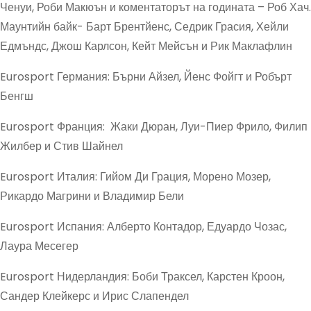
Ченуи, Роби Макюън и коментаторът на годината – Роб Хач.
Маунтийн байк- Барт Брентйенс, Седрик Грасия, Хейли
Едмъндс, Джош Карлсон, Кейт Мейсън и Рик Маклафлин
Eurosport Германия: Бърни Айзел, Йенс Фойгт и Робърт
Бенгш
Eurosport Франция: Жаки Дюран, Луи-Пиер Фрило, Филип
Жилбер и Стив Шайнел
Eurosport Италия: Гийом Ди Грация, Морено Мозер,
Рикардо Магрини и Владимир Бели
Eurosport Испания: Алберто Контадор, Едуардо Чозас,
Лаура Месегер
Eurosport Нидерландия: Боби Траксел, Карстен Кроон,
Сандер Клейкерс и Ирис Слапендел