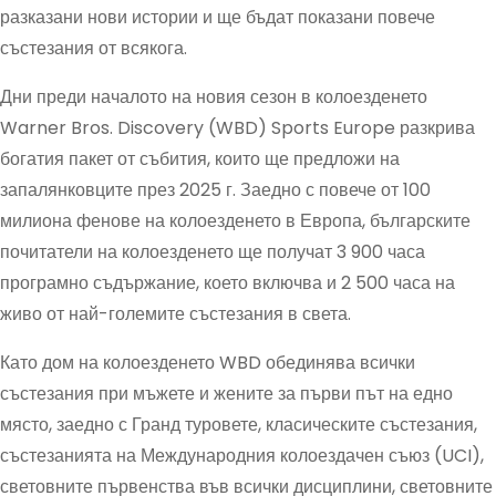
разказани нови истории и ще бъдат показани повече
състезания от всякога.
Дни преди началото на новия сезон в колоезденето
Warner Bros. Discovery (WBD) Sports Europe разкрива
богатия пакет от събития, които ще предложи на
запалянковците през 2025 г. Заедно с повече от 100
милиона фенове на колоезденето в Европа, българските
почитатели на колоезденето ще получат 3 900 часа
програмно съдържание, което включва и 2 500 часа на
живо от най-големите състезания в света.
Като дом на колоезденето WBD обединява всички
състезания при мъжете и жените за първи път на едно
място, заедно с Гранд туровете, класическите състезания,
състезанията на Международния колоездачен съюз (UCI),
световните първенства във всички дисциплини, световните