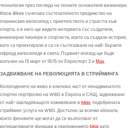
технологии през погледа на техните основатели визионери.
Race Bikes съчетава състезателното предимство на
планинския велосипед с приятелството и страстта към
спорта, а в него ще видите интервюта със създатели,
инженерни пионери и спортисти, които са създали история,
като са проектирали и са се състезавали на най-бързите
офроуд велосипеди в света. Първият епизод ще бъде
излъчен на 15 март от 18:15 по Евроспорт 2 и
Маx
.
ЗАДВИЖВАНЕ НА РЕВОЛЮЦИЯТА В СТРИЙМИНГА
Колоезденето на живо е ключова част от ненадминатото
спортно портфолио на WBD в Европа и САЩ, задвижвано
от най-завладяващото изживяване в
Max
, подобрената
стрийминг услуга на WBD. Достъпно за всички абонати,
които феновете ще могат да се възползват от
интерактивните функции в приложението
Max
като