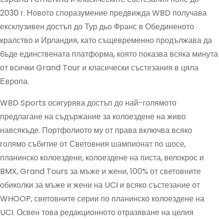
2030 г. Новото споразумение предвижда WBD получава
ексклузивен достъп до Тур дьо Франс в Обединеното
кралство и Ирландия, като същевременно продължава да
бъде единствената платформа, която показва всяка минута
от всички Grand Tour и класически състезания в цяла
Европа.
WBD Sports осигурява достъп до най-голямото
предлагане на съдържание за колоездене на живо
навсякъде. Портфолиото му от права включва всяко
голямо събитие от Световния шампионат по шосе,
планинско колоездене, колоездене на писта, велокрос и
BMX, Grand Tours за мъже и жени, 100% от световните
обиколки за мъже и жени на UCI и всяко състезание от
WHOOP, световните серии по планинско колоездене на
UCI. Освен това редакционното отразяване на целия