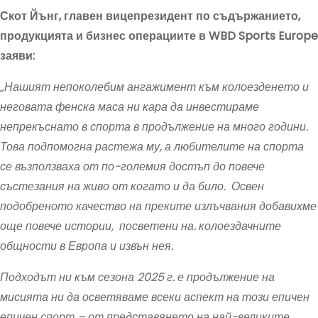
Скот Йънг, главен вицепрезидент по съдържанието,
продукцията и бизнес операциите в WBD Sports Europe
заяви:
„Нашият непоколебим ангажимент към колоезденето и
неговата фенска маса ни кара да инвестираме
непрекъснато в спорта в продължение на много години.
Това подпомогна растежа му, а любителите на спорта
се възползваха от по-големия достъп до повече
състезания на живо от когато и да било. Освен
подобреното качество на преките излъчвания добавихме
още повече истории, посветени на. колоездачните
общности в Европа и извън нея.
Подходът ни към сезона 2025 г. е продължение на
мисията ни да осветяваме всеки аспект на този епичен
епичен спорт – от представянето на най-великите