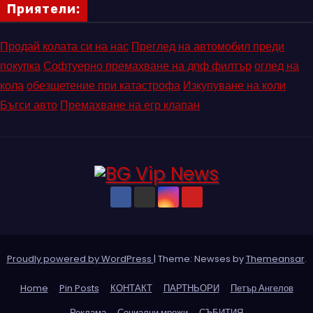
Приятели:
Продай колата си на нас
Преглед на автомобил преди
покупка
Софтуерно премахване на дпф филтър
оглед на
кола
обезщетение при катастрофа
Изкупуване на коли
Бъгси авто
Премахване на егр клапан
Proudly powered by WordPress
|
Theme: Newses by
Themeansar
.
Home
Pin Posts
КОНТАКТ
ПАРТНЬОРИ
Петър Ангелов
Реклама
Социални мрежи
СЪБИТИЯ