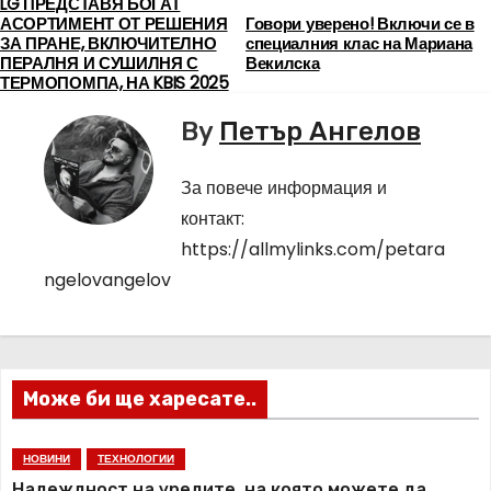
LG ПРЕДСТАВЯ БОГАТ
Н
АСОРТИМЕНТ ОТ РЕШЕНИЯ
Говори уверено! Включи се в
ЗА ПРАНЕ, ВКЛЮЧИТЕЛНО
специалния клас на Мариана
а
ПЕРАЛНЯ И СУШИЛНЯ С
Векилска
ТЕРМОПОМПА, НА KBIS 2025
в
By
Петър Ангелов
и
За повече информация и
г
контакт:
а
https://allmylinks.com/petara
ngelovangelov
ц
и
я
Може би ще харесате..
НОВИНИ
ТЕХНОЛОГИИ
Надеждност на уредите, на която можете да