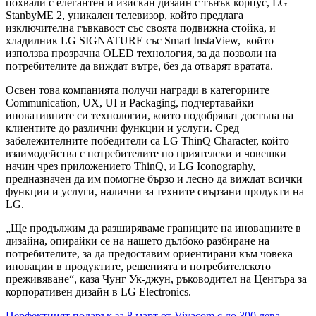
похвали с елегантен и изискан дизайн с тънък корпус, LG
StanbyME 2, уникален телевизор, който предлага
изключителна гъвкавост със своята подвижна стойка, и
хладилник LG SIGNATURE със Smart InstaView, който
използва прозрачна OLED технология, за да позволи на
потребителите да виждат вътре, без да отварят вратата.
Освен това компанията получи награди в категориите
Communication, UX, UI и Packaging, подчертавайки
иновативните си технологии, които подобряват достъпа на
клиентите до различни функции и услуги. Сред
забележителните победители са LG ThinQ Character, който
взаимодейства с потребителите по приятелски и човешки
начин чрез приложението ThinQ, и LG Iconography,
предназначен да им помогне бързо и лесно да виждат всички
функции и услуги, налични за техните свързани продукти на
LG.
„Ще продължим да разширяваме границите на иновациите в
дизайна, опирайки се на нашето дълбоко разбиране на
потребителите, за да предоставим ориентирани към човека
иновации в продуктите, решенията и потребителското
преживяване“, каза Чунг Ук-джун, ръководител на Центъра за
корпоративен дизайн в LG Electronics.
Перфектният подарък за 8 март от Vivacom с до 300 лева