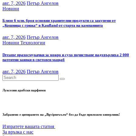
авг. 7, 2026
Петър Ангелов
Новини
Близо 6 млн. броя основни хранителни продукти са закупени от
„Кошница с грижа“ в Kaufland от старта на кампанията
авг. 7, 2026
Петър Ангелов
Новини
Технологии
Dreame прахосмукачки за мокро и сухо почистване надхвърлиха 2 000
патентни заявки в световен мащаб
авг. 7, 2026
Петър Ангелов
Луксозни арабски парфюми
Забранено е цитирането на „Bgvipnews.eu“ без да бъде приложен хиперлинк!
Изпратете вашата статия
За връзка с нас