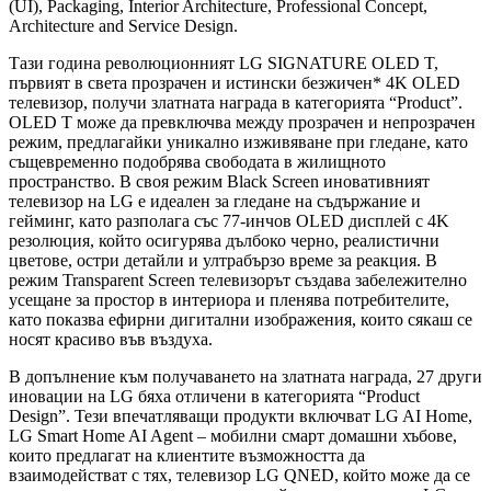
(UI), Packaging, Interior Architecture, Professional Concept,
Architecture and Service Design.
Тази година революционният LG SIGNATURE OLED T,
първият в света прозрачен и истински безжичен* 4K OLED
телевизор, получи златната награда в категорията “Product”.
OLED T може да превключва между прозрачен и непрозрачен
режим, предлагайки уникално изживяване при гледане, като
същевременно подобрява свободата в жилищното
пространство. В своя режим Black Screen иновативният
телевизор на LG е идеален за гледане на съдържание и
гейминг, като разполага със 77-инчов OLED дисплей с 4K
резолюция, който осигурява дълбоко черно, реалистични
цветове, остри детайли и ултрабързо време за реакция. В
режим Transparent Screen телевизорът създава забележително
усещане за простор в интериора и пленява потребителите,
като показва ефирни дигитални изображения, които сякаш се
носят красиво във въздуха.
В допълнение към получаването на златната награда, 27 други
иновации на LG бяха отличени в категорията “Product
Design”. Тези впечатляващи продукти включват LG AI Home,
LG Smart Home AI Agent – мобилни смарт домашни хъбове,
които предлагат на клиентите възможността да
взаимодействат с тях, телевизор LG QNED, който може да се