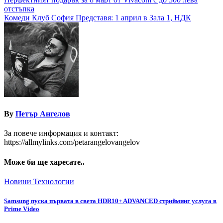
Навигация
отстъпка
Комеди Клуб София Представя: 1 април в Зала 1, НДК
By
Петър Ангелов
За повече информация и контакт:
https://allmylinks.com/petarangelovangelov
Може би ще харесате..
Новини
Технологии
Samsung пуска първата в света HDR10+ ADVANCED стрийминг услуга в
Prime Video