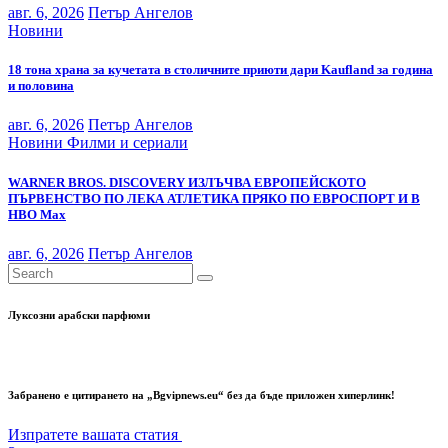
авг. 6, 2026
Петър Ангелов
Новини
18 тона храна за кучетата в столичните приюти дари Kaufland за година
и половина
авг. 6, 2026
Петър Ангелов
Новини
Филми и сериали
WARNER BROS. DISCOVERY ИЗЛЪЧВА ЕВРОПЕЙСКОТО
ПЪРВЕНСТВО ПО ЛЕКА АТЛЕТИКА ПРЯКО ПО ЕВРОСПОРТ И В
НВО Мах
авг. 6, 2026
Петър Ангелов
Луксозни арабски парфюми
Забранено е цитирането на „Bgvipnews.eu“ без да бъде приложен хиперлинк!
Изпратете вашата статия