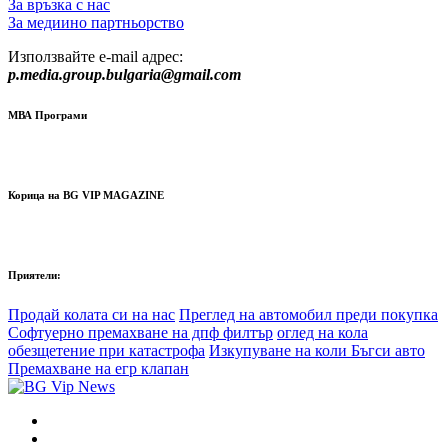
За връзка с нас
За медиино партньорство
Използвайте e-mail адрес:
p.media.group.bulgaria@gmail.com
МВА Програми
Корица на BG VIP MAGAZINE
Приятели:
Продай колата си на нас
Преглед на автомобил преди покупка
Софтуерно премахване на дпф филтър
оглед на кола
обезщетение при катастрофа
Изкупуване на коли Бъгси авто
Премахване на егр клапан