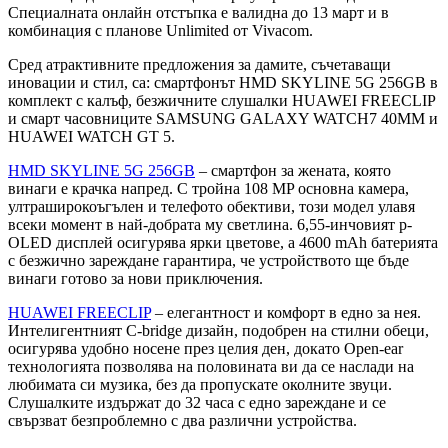
Специалната онлайн отстъпка е валидна до 13 март и в
комбинация с планове Unlimited от Vivacom.
Сред атрактивните предложения за дамите, съчетаващи
иновации и стил, са: смартфонът HMD SKYLINE 5G 256GB в
комплект с калъф, безжичните слушалки HUAWEI FREECLIP
и смарт часовниците SAMSUNG GALAXY WATCH7 40ММ и
HUAWEI WATCH GT 5.
HMD SKYLINE 5G 256GB
– смартфон за жената, която
винаги е крачка напред. С тройна 108 MP основна камера,
ултраширокоъгълен и телефото обективи, този модел улавя
всеки момент в най-добрата му светлина. 6,55-инчовият p-
OLED дисплей осигурява ярки цветове, а 4600 mAh батерията
с безжично зареждане гарантира, че устройството ще бъде
винаги готово за нови приключения.
HUAWEI FREECLIP
– елегантност и комфорт в едно за нея.
Интелигентният C-bridge дизайн, подобрен на стилни обеци,
осигурява удобно носене през целия ден, докато Open-ear
технологията позволява на половината ви да се наслади на
любимата си музика, без да пропускате околните звуци.
Слушалките издържат до 32 часа с едно зареждане и се
свързват безпроблемно с два различни устройства.