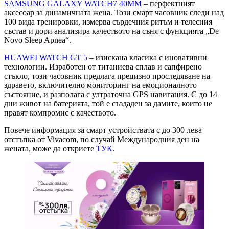
SAMSUNG GALAXY WATCH7 40ММ
– перфектният
аксесоар за динамичната жена. Този смарт часовник следи над
100 вида тренировки, измерва сърдечния ритъм и телесния
състав и дори анализира качеството на съня с функцията „De
Novo Sleep Apnea“.
HUAWEI WATCH GT 5
– изискана класика с иновативни
технологии. Изработен от титаниева сплав и сапфирено
стъкло, този часовник предлага прецизно проследяване на
здравето, включително мониторинг на емоционалното
състояние, и разполага с ултраточна GPS навигация. С до 14
дни живот на батерията, той е създаден за дамите, които не
правят компромис с качеството.
Повече информация за смарт устройствата с до 300 лева
отстъпка от Vivacom, по случай Международния ден на
жената, може да откриете
ТУК
.