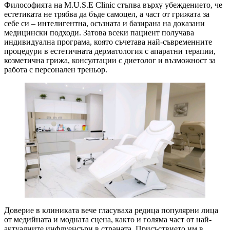
Философията на M.U.S.E Clinic стъпва върху убеждението, че
естетиката не трябва да бъде самоцел, а част от грижата за
себе си – интелигентна, осъзната и базирана на доказани
медицински подходи. Затова всеки пациент получава
индивидуална програма, която съчетава най-съвременните
процедури в естетичната дерматология с апаратни терапии,
козметична грижа, консултации с диетолог и възможност за
работа с персонален треньор.
Доверие в клиниката вече гласуваха редица популярни лица
от медийната и модната сцена, както и голяма част от най-
актуалните инфлуенсъри в страната. Присъствието им в