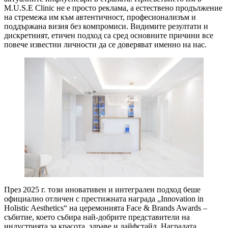
M.U.S.E Clinic не е просто реклама, а естествено продължение
на стремежа им към автентичност, професионализъм и
поддържана визия без компромиси. Видимите резултати и
дискретният, етичен подход са сред основните причини все
повече известни личности да се доверяват именно на нас.
През 2025 г. този иновативен и интегрален подход беше
официално отличен с престижната награда „Innovation in
Holistic Aesthetics“ на церемонията Face & Brands Awards –
събитие, което събира най-добрите представители на
индустрията за красота, здраве и лайфстайл. Наградата