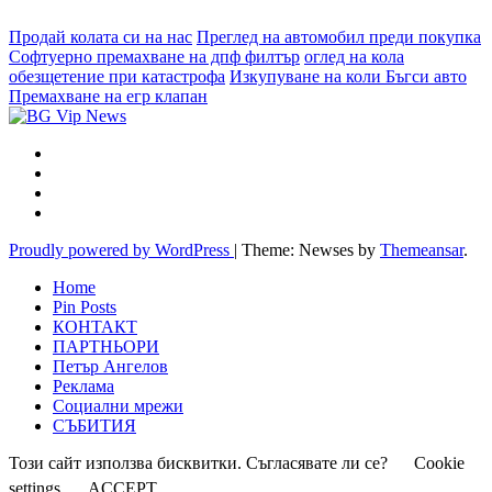
Продай колата си на нас
Преглед на автомобил преди покупка
Софтуерно премахване на дпф филтър
оглед на кола
обезщетение при катастрофа
Изкупуване на коли Бъгси авто
Премахване на егр клапан
Proudly powered by WordPress
|
Theme: Newses by
Themeansar
.
Home
Pin Posts
КОНТАКТ
ПАРТНЬОРИ
Петър Ангелов
Реклама
Социални мрежи
СЪБИТИЯ
Този сайт използва бисквитки. Съгласявате ли се?
Cookie
settings
ACCEPT