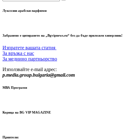
Луксозни арабски парфюми
Забранено е цитирането на „Bgvipnews.eu“ без да бъде приложен хиперлинк!
Изпратете вашата статия
За връзка с нас
За медиино партньорство
Използвайте e-mail адрес:
p.media.group.bulgaria@gmail.com
МВА Програми
Корица на BG VIP MAGAZINE
Приятели: