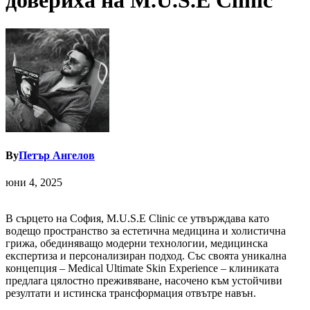
довериха на M.U.S.Е Clinic
By
Петър Ангелов
юни 4, 2025
В сърцето на София, M.U.S.E Clinic се утвърждава като
водещо пространство за естетична медицина и холистична
грижа, обединяващо модерни технологии, медицинска
експертиза и персонализиран подход. Със своята уникална
концепция – Medical Ultimate Skin Experience – клиниката
предлага цялостно преживяване, насочено към устойчиви
резултати и истинска трансформация отвътре навън.