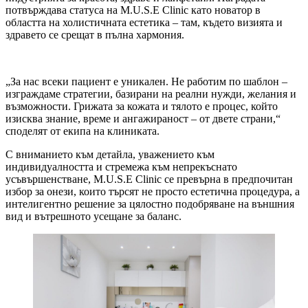
потвърждава статуса на M.U.S.E Clinic като новатор в
областта на холистичната естетика – там, където визията и
здравето се срещат в пълна хармония.
„За нас всеки пациент е уникален. Не работим по шаблон –
изграждаме стратегии, базирани на реални нужди, желания и
възможности. Грижата за кожата и тялото е процес, който
изисква знание, време и ангажираност – от двете страни,“
споделят от екипа на клиниката.
С вниманието към детайла, уважението към
индивидуалността и стремежа към непрекъснато
усъвършенстване, M.U.S.E Clinic се превърна в предпочитан
избор за онези, които търсят не просто естетична процедура, а
интелигентно решение за цялостно подобряване на външния
вид и вътрешното усещане за баланс.