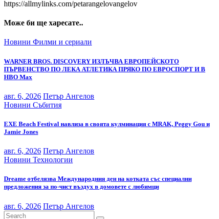
https://allmylinks.com/petarangelovangelov
Може би ще харесате..
Новини
Филми и сериали
WARNER BROS. DISCOVERY ИЗЛЪЧВА ЕВРОПЕЙСКОТО
ПЪРВЕНСТВО ПО ЛЕКА АТЛЕТИКА ПРЯКО ПО ЕВРОСПОРТ И В
НВО Мах
авг. 6, 2026
Петър Ангелов
Новини
Събития
EXE Beach Festival навлиза в своята кулминация с MRAK, Peggy Gou и
Jamie Jones
авг. 6, 2026
Петър Ангелов
Новини
Технологии
Dreame отбелязва Международния ден на котката със специални
предложения за по-чист въздух в домовете с любимци
авг. 6, 2026
Петър Ангелов