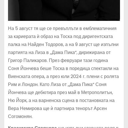
На 5 август тя ще се превъплъти в емблематичния
за кариерата ѝ образ на Тоска под диригентската
палка на Найден Тодоров, а на 9 август ще изпълни
партията на Лиза в „Дама Пика“, дирижирана от
Григор Паликаров. През февруари тази година
Соня Йончева беше Тоска в поредица спектакли на
Виенската опера, а през юли 2024 г. плени с ролята
Рим и Лондон. Като Лиза от „Дама Пика“ Соня
Йончева ще дебютира през май в Метрополитън,
Ню Йорк, а на варненска сцена в постановката на
Вера Немирова ще ѝ партнира тенорът Арсен
Согомонян.