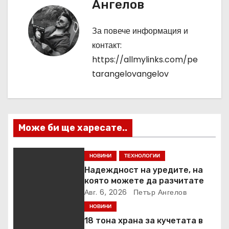
и
Ангелов
г
За повече информация и
а
контакт:
https://allmylinks.com/pe
ц
tarangelovangelov
и
я
Може би ще харесате..
НОВИНИ
ТЕХНОЛОГИИ
Надеждност на уредите, на
която можете да разчитате
Авг. 6, 2026
Петър Ангелов
НОВИНИ
18 тона храна за кучетата в