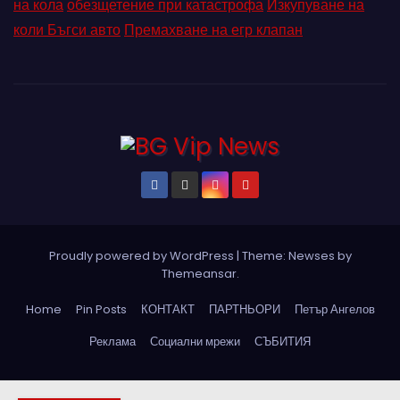
на кола
обезщетение при катастрофа
Изкупуване на
коли Бъгси авто
Премахване на егр клапан
Proudly powered by WordPress
|
Theme: Newses by
Themeansar
.
Home
Pin Posts
КОНТАКТ
ПАРТНЬОРИ
Петър Ангелов
Реклама
Социални мрежи
СЪБИТИЯ