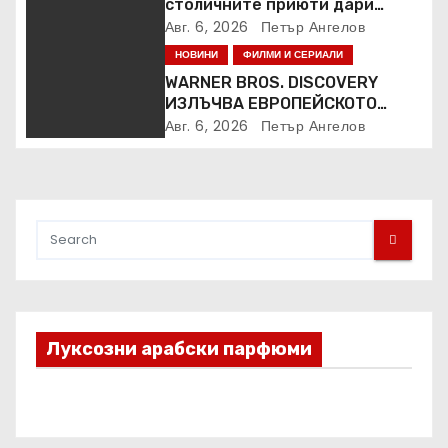
столичните приюти дари
Kaufland за година и половина
Авг. 6, 2026
Петър Ангелов
НОВИНИ
ФИЛМИ И СЕРИАЛИ
WARNER BROS. DISCOVERY
ИЗЛЪЧВА ЕВРОПЕЙСКОТО
ПЪРВЕНСТВО ПО ЛЕКА
Авг. 6, 2026
Петър Ангелов
АТЛЕТИКА ПРЯКО ПО
ЕВРОСПОРТ И В НВО Мах
Луксозни арабски парфюми