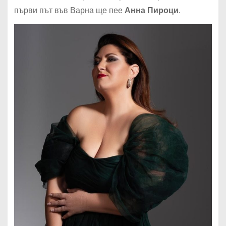
първи път във Варна ще пее
Анна Пироци
.