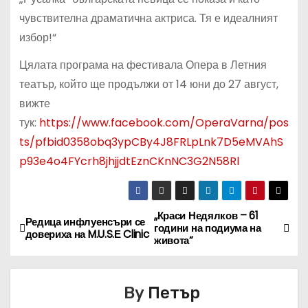
чувствителна драматична актриса. Тя е идеалният
избор!“
Цялата програма на фестивала Опера в Летния
театър, който ще продължи от 14 юни до 27 август,
вижте
тук:
https://www.facebook.com/OperaVarna/pos
ts/pfbid0358obq3ypCBy4J8FRLpLnk7D5eMVAhS
p93e4o4FYcrh8jhjjdtEznCKnNC3G2N58Rl
„Краси Недялков – 61
Н
Редица инфлуенсъри се
години на подиума на
довериха на M.U.S.Е Clinic
живота“
а
в
By
Петър