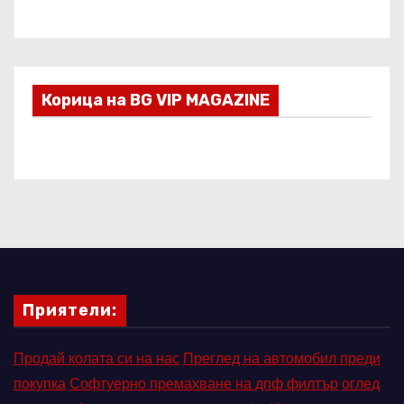
Корица на BG VIP MAGAZINE
Приятели:
Продай колата си на нас
Преглед на автомобил преди
покупка
Софтуерно премахване на дпф филтър
оглед