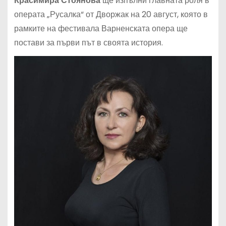
Красимира Стоянова
ще изпълни главната роля в
операта „Русалка“ от Дворжак на 20 август, която в
рамките на фестивала Варненската опера ще
постави за първи път в своята история.