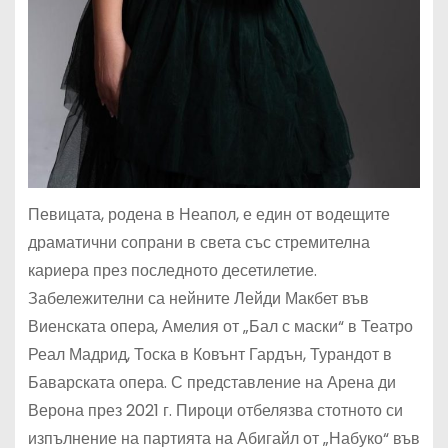
Певицата, родена в Неапол, е един от водещите
драматични сопрани в света със стремителна
кариера през последното десетилетие.
Забележителни са нейните Лейди Макбет във
Виенската опера, Амелия от „Бал с маски“ в Театро
Реал Мадрид, Тоска в Ковънт Гардън, Турандот в
Баварската опера. С представление на Арена ди
Верона през 2021 г. Пироци отбелязва стотното си
изпълнение на партията на Абигайл от „Набуко“ във