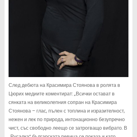
След дебюта на Красимира Стоянова в ролята в
Цюрих медиите коментират: „Всички остават в
сянката на великолепния сопран на Красимира
Стоянова – глас, пълен с топлина и изразителност,
нежен и лек по природа, интонационно безупречно
чист, със свободно леещо се затрогващо вибрато. В
„Русалка“ българската певица се показа и като