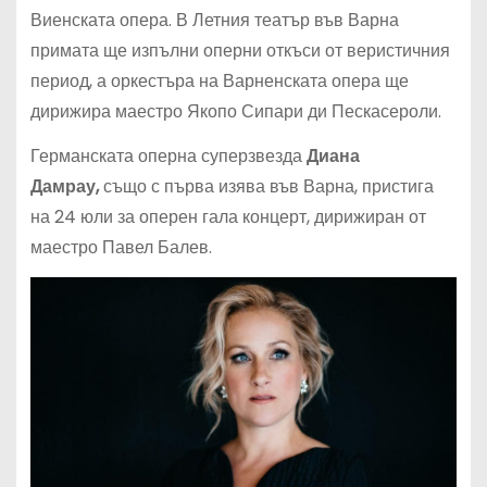
Виенската опера. В Летния театър във Варна
примата ще изпълни оперни откъси от веристичния
период, а оркестъра на Варненската опера ще
дирижира маестро Якопо Сипари ди Пескасероли.
Германската оперна суперзвезда
Диана
Дамрау,
също с първа изява във Варна, пристига
на 24 юли за оперен гала концерт, дирижиран от
маестро Павел Балев.