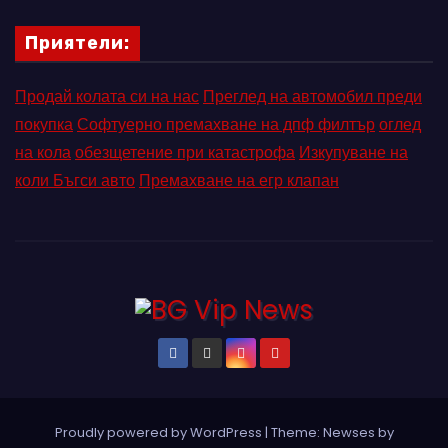
Приятели:
Продай колата си на нас
Преглед на автомобил преди
покупка
Софтуерно премахване на дпф филтър
оглед
на кола
обезщетение при катастрофа
Изкупуване на
коли Бъгси авто
Премахване на егр клапан
Proudly powered by WordPress
|
Theme: Newses by