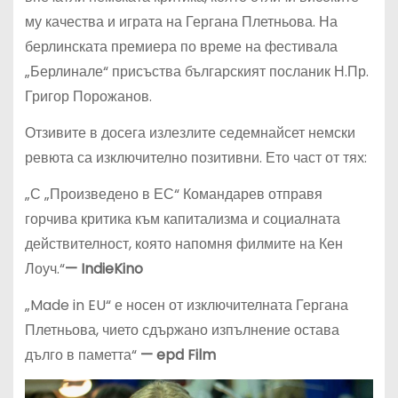
му качества и играта на Гергана Плетньова. На
берлинската премиера по време на фестивала
„Берлинале“ присъства българският посланик Н.Пр.
Григор Порожанов.
Отзивите в досега излезлите седемнайсет немски
ревюта са изключително позитивни. Ето част от тях:
„С „Произведено в ЕС“ Командарев отправя
горчива критика към капитализма и социалната
действителност, която напомня филмите на Кен
Лоуч.“
— IndieKino
„Made in EU“ е носен от изключителната Гергана
Плетньова, чието сдържано изпълнение остава
дълго в паметта“
— epd Film