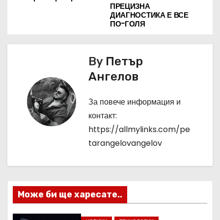
ПРЕЦИЗНА
ДИАГНОСТИКА Е ВСЕ
и
ПО-ГОЛЯ
г
а
By
Петър
Ангелов
ц
и
За повече информация и
контакт:
я
https://allmylinks.com/pe
tarangelovangelov
Може би ще харесате..