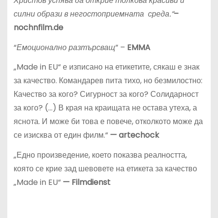
Христов
успява да открие толкова красиви и
силни образи в негостоприемната среда.“
–
nochnfilm.de
“
Емоционално разтърсващ
” –
EMMA
„Made in EU“ е изписано на етикетите, сякаш е знак
за качество. Командарев пита тихо, но безмилостно:
Качество за кого? Сигурност за кого? Солидарност
за кого? (…) В края на краищата не остава утеха, а
яснота. И може би това е повече, отколкото може да
се изисква от един филм.“
— artechock
„Едно произведение, което показва реалността,
която се крие зад шевовете на етикета за качество
„Made in EU“
— Filmdienst