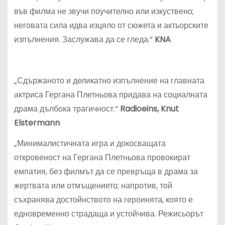
във филма не звучи поучително или изкуствено;
неговата сила идва изцяло от сюжета и актьорските
изпълнения. Заслужава да се гледа.“
KNA
„Сдържаното и деликатно изпълнение на главната
актриса Гергана Плетньова придава на социалната
драма дълбока трагичност.“
Radioeins, Knut
Elstermann
„Минималистичната игра и докосващата
откровеност на Гергана Плетньова провокират
емпатия, без филмът да се превръща в драма за
жертвата или отмъщението; напротив, той
съхранява достойнството на героинята, която е
едновременно страдаща и устойчива. Режисьорът