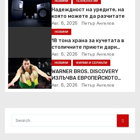
НОВИНИ
ТЕХНОЛОГИИ
Надеждност на уредите, на
която можете да разчитате
Авг. 6, 2026
Петър Ангелов
НОВИНИ
18 тона храна за кучетата в
столичните приюти дари
Kaufland за година и половина
Авг. 6, 2026
Петър Ангелов
НОВИНИ
ФИЛМИ И СЕРИАЛИ
WARNER BROS. DISCOVERY
ИЗЛЪЧВА ЕВРОПЕЙСКОТО
ПЪРВЕНСТВО ПО ЛЕКА
Авг. 6, 2026
Петър Ангелов
АТЛЕТИКА ПРЯКО ПО
ЕВРОСПОРТ И В НВО Мах