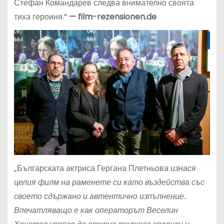
Стефан Командарев следва внимателно своята
тиха героиня.“
—
film-rezensionen.de
„Българската актриса Гергана Плетньова
изнася
целия филм на раменете си като въздейства със
своето сдържано и автентично изпълнение.
Впечатляващо е как операторът
Веселин