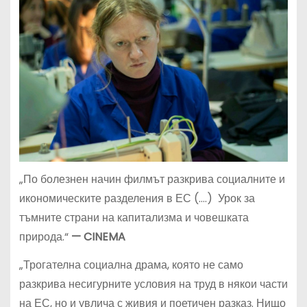
„По болезнен начин филмът разкрива социалните и
икономическите разделения в ЕС (….) Урок за
тъмните страни на капитализма и човешката
природа.“
— CINEMA
„Трогателна социална драма, която не само
разкрива несигурните условия на труд в някои части
на ЕС, но и увлича с живия и поетичен разказ. Нищо