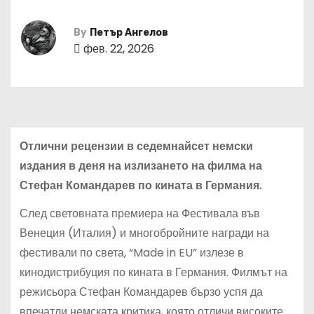
By
Петър Ангелов
фев. 22, 2026
Отлични рецензии в седемнайсет немски
издания в деня на излизането на филма на
Стефан Командарев по кината в Германия.
След световната премиера на Фестивала във
Венеция (Италия) и многобройните награди на
фестивали по света, “Made in EU” излезе в
кинодистрибуция по кината в Германия. Филмът на
режисьора Стефан Командарев бързо успя да
впечатли немската критика, която отличи високите