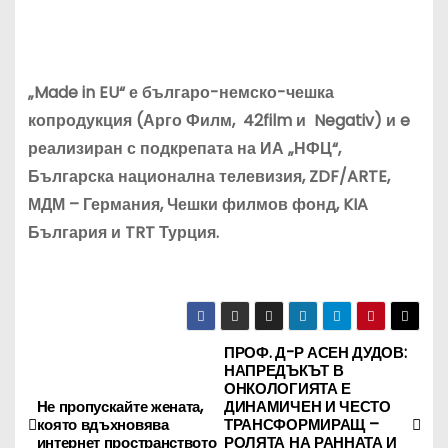
„Made in EU“ е българо-немско-чешка
копродукция (Арго Филм, 42film и Negativ) и e
реализиран с подкрепата на ИА „НФЦ“,
Българска национална телевизия, ZDF/ARTE,
МДМ – Германия, Чешки филмов фонд, KIA
България и TRT Турция.
ПРОФ. Д-Р АСЕН ДУДОВ:
Н
НАПРЕДЪКЪТ В
ОНКОЛОГИЯТА Е
а
Не пропускайте жената,
ДИНАМИЧЕН И ЧЕСТО
която вдъхновява
ТРАНСФОРМИРАЩ –
в
интернет пространството
РОЛЯТА НА РАННАТА И