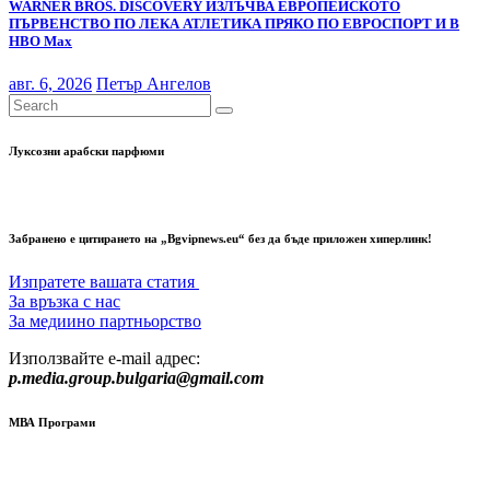
WARNER BROS. DISCOVERY ИЗЛЪЧВА ЕВРОПЕЙСКОТО
ПЪРВЕНСТВО ПО ЛЕКА АТЛЕТИКА ПРЯКО ПО ЕВРОСПОРТ И В
НВО Мах
авг. 6, 2026
Петър Ангелов
Луксозни арабски парфюми
Забранено е цитирането на „Bgvipnews.eu“ без да бъде приложен хиперлинк!
Изпратете вашата статия
За връзка с нас
За медиино партньорство
Използвайте e-mail адрес:
p.media.group.bulgaria@gmail.com
МВА Програми