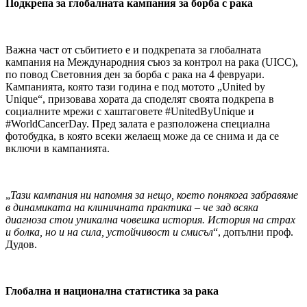
Подкрепа за глобалната кампания за борба с рака
Важна част от събитието е и подкрепата за глобалната
кампания на Международния съюз за контрол на рака (UICC),
по повод Световния ден за борба с рака на 4 февруари.
Кампанията, която тази година е под мотото „United by
Unique“, призовава хората да споделят своята подкрепа в
социалните мрежи с хаштаговете #UnitedByUnique и
#WorldCancerDay. Пред залата е разположена специална
фотобудка, в която всеки желаещ може да се снима и да се
включи в кампанията.
„
Тази кампания ни напомня за нещо, което понякога забравяме
в динамиката на клиничната практика – че зад всяка
диагноза стои уникална човешка история. История на страх
и болка, но и на сила, устойчивост и смисъл
“, допълни проф.
Дудов.
Глобална и национална статистика за рака