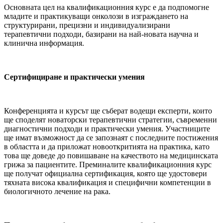
Основната цел на квалификационния курс е да подпомогне
младите и практикуващи онколози в изграждането на
структурирани, прецизни и индивидуализирани
терапевтични подходи, базирани на най-новата научна и
клинична информация.
Сертифициране и практически умения
Конференцията и курсът ще съберат водещи експерти, които
ще споделят новаторски терапевтични стратегии, съвременни
диагностични подходи и практически умения. Участниците
ще имат възможност да се запознаят с последните постижения
в областта и да приложат новооткритията на практика, като
това ще доведе до повишаване на качеството на медицинската
грижа за пациентите. Преминалите квалификационния курс
ще получат официална сертификация, която ще удостовери
тяхната висока квалификация и специфични компетенции в
биологичното лечение на рака.