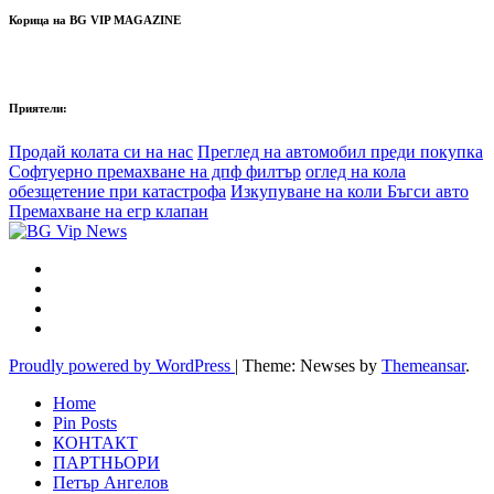
Корица на BG VIP MAGAZINE
Приятели:
Продай колата си на нас
Преглед на автомобил преди покупка
Софтуерно премахване на дпф филтър
оглед на кола
обезщетение при катастрофа
Изкупуване на коли Бъгси авто
Премахване на егр клапан
Proudly powered by WordPress
|
Theme: Newses by
Themeansar
.
Home
Pin Posts
КОНТАКТ
ПАРТНЬОРИ
Петър Ангелов