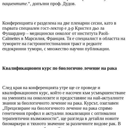
пациентите.
“, допълни проф. Дудов.
Конференцията е разделена на две пленарни сесии, като в
първата специален гост-лектор е д-р Кристел дьо ла
Фушардиер – медицински онколог от института Paoli-
Calmettes в Марсилия, Франция. Тя е специалист в областта на
туморите на гастроинтестиналния тракт и редките
ендокринни тумори, с множество научни публикации.
Квалификационен курс по биологично лечение на рака
След края на конференцията утре ще се проведе и
квалификационен курс, който е насочен към усъвършенстване
на уменията на онколозите и предоставяне на най-актуалните
знания за биологичното лечение на рака. Курсът, озаглавен
„Прецизиране на биологичното лечение на рака спрямо
генетичния профил и актуални локализации с оптимални
терапевтични възможности“, ще разгледа в детайли новите
биомаркери и тяхното значение за различните видове рак. В