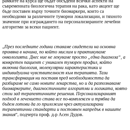
рамките на курса ще бъдат обсъдени всички аспекти на
съвременната биологична терапия на рака, като акцент ще
бъде поставен върху точните биомаркери, които са
необходими за различните туморни локализации, и тяхното
значение при изграждането на персонализираните лечебни
алгоритми за всеки пациент.
„
През последните години ставаме свидетели на основна
промяна в начина, по който мислим и практикуваме
онкологията. Днес ние не лекуваме просто „една диагноза“, а
конкретен пациент с уникален туморен профил, който
включва биология, молекулярни характеристики и
индивидуална чувствителност към терапията. Тази
трансформация ни поставя пред необходимостта да
разбираме не само новите лекарства, но и да разпознаваме
биомаркерите, диагностичните алгоритми и логиката, която
стои зад терапевтичните решения. Персонализираният
подход в лечението става все по-комплексен и трябва да
бъдем готови да го приложим чрез актуализирани
терапевтични стандарти и постоянен напредък в нашите
знания
“, подчерта проф. д-р Асен Дудов.