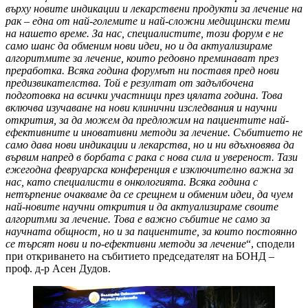
върху новите индикации и лекарствени продукти за лечение на
рак – една от най-големите и най-сложни медицински теми
на нашето време. За нас, специалистите, този форум е не
само шанс да обменим нови идеи, но и да актуализираме
алгоритмите за лечение, които редовно преминават през
преработка. Всяка година форумът ни поставя пред нови
предизвикателства. Той е резултат от задълбочена
подготовка на всички участници през цялата година. Това
включва изучаване на нови клинични изследвания и научни
открития, за да можем да предложим на пациентите най-
ефективните и иновативни методи за лечение. Събитието не
само дава нови индикации и лекарства, но и ни вдъхновява да
вървим напред в борбата с рака с нова сила и увереност. Тази
ежегодна февруарска конференция е изключително важна за
нас, като специалисти в онкологията. Всяка година с
нетърпение очакваме да се срещнем и обменим идеи, да чуем
най-новите научни открития и да актуализираме своите
алгоритми за лечение. Това е важно събитие не само за
научната общност, но и за пациентите, за които постоянно
се търсят нови и по-ефективни методи за лечение
“, сподели
при откриването на събитието председателят на БОНД –
проф. д-р Асен Дудов.