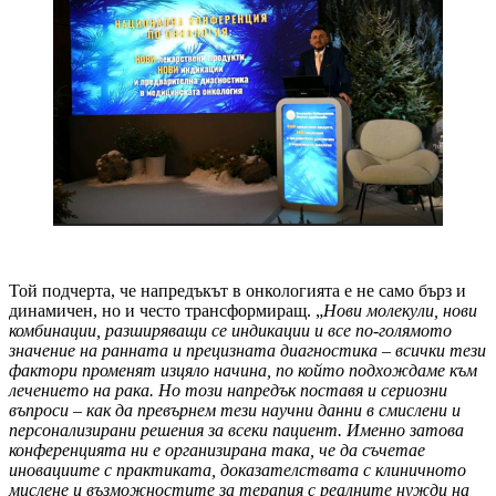
Той подчерта, че напредъкът в онкологията е не само бърз и
динамичен, но и често трансформиращ. „
Нови молекули, нови
комбинации, разширяващи се индикации и все по-голямото
значение на ранната и прецизната диагностика – всички тези
фактори променят изцяло начина, по който подхождаме към
лечението на рака. Но този напредък поставя и сериозни
въпроси – как да превърнем тези научни данни в смислени и
персонализирани решения за всеки пациент. Именно затова
конференцията ни е организирана така, че да съчетае
иновациите с практиката, доказателствата с клиничното
мислене и възможностите за терапия с реалните нужди на