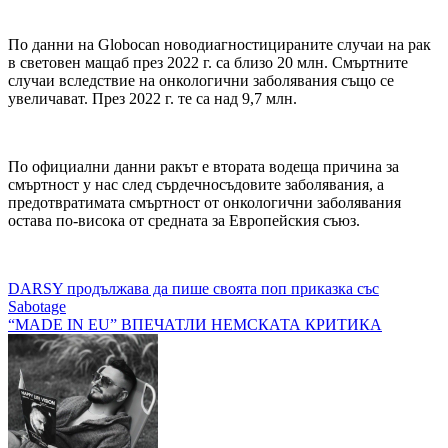
По данни на Globocan новодиагностицираните случаи на рак
в световен мащаб през 2022 г. са близо 20 млн. Смъртните
случаи вследствие на онкологични заболявания също се
увеличават. През 2022 г. те са над 9,7 млн.
По официални данни ракът е втората водеща причина за
смъртност у нас след сърдечносъдовите заболявания, а
предотвратимата смъртност от онкологични заболявания
остава по-висока от средната за Европейския съюз.
Навигация
DARSY продължава да пише своята поп приказка със
Sabotage
“MADE IN EU” ВПЕЧАТЛИ НЕМСКАТА КРИТИКА