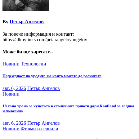
By
Петър Ангелов
За повече информация и контакт:
https://allmylinks.com/petarangelovangelov
Може би ще харесате..
Новини
Технологии
Надеждност на уредите, на която можете да разчитате
авг. 6, 2026
Петър Ангелов
Новини
18 тона храна за кучетата в столичните приюти дари Kaufland за година
и половина
авг. 6, 2026
Петър Ангелов
Новини
Филми и сериали