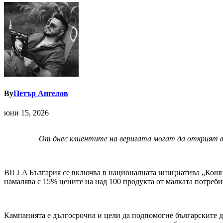
By
Петър Ангелов
юни 15, 2026
От
днес
клиентите на веригата
могат да
открият въ
BILLA България се включва в националната инициатива „Кошни
намалява с 15% цените на над 100 продукта от малката потреби
Кампанията е дългосрочна и цели да подпомогне българските д