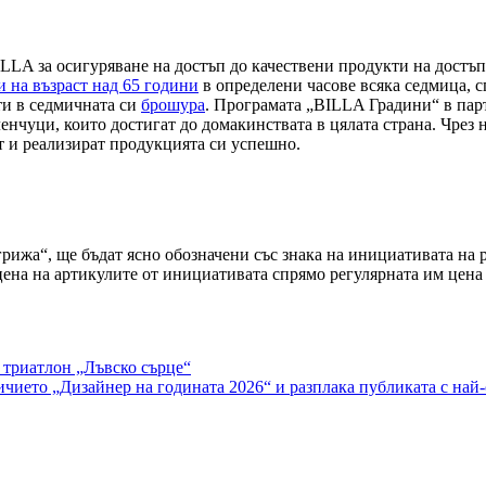
ILLA за осигуряване на достъп до качествени продукти на достъ
и на възраст над 65 години
в определени часове всяка седмица, 
ти в седмичната си
брошура
. Програмата „BILLA Градини“ в парт
енчуци, които достигат до домакинствата в цялата страна. Чрез 
т и реализират продукцията си успешно.
ижа“, ще бъдат ясно обозначени със знака на инициативата на р
цена на артикулите от инициативата спрямо регулярната им цена
 триатлон „Лъвско сърце“
чието „Дизайнер на годината 2026“ и разплака публиката с най-