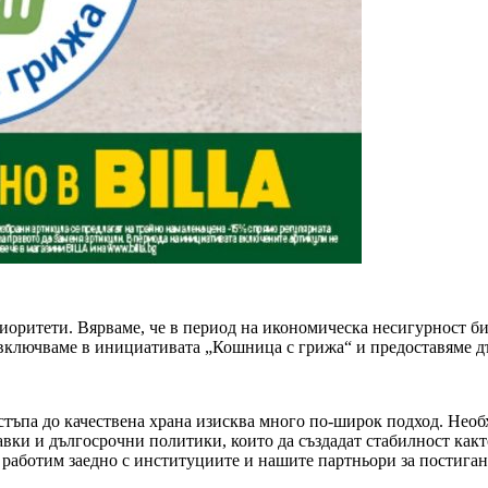
иоритети. Вярваме, че в период на икономическа несигурност биз
 включваме в инициативата „Кошница с грижа“ и предоставяме д
тъпа до качествена храна изисква много по-широк подход. Необх
вки и дългосрочни политики, които да създадат стабилност както
 работим заедно с институциите и нашите партньори за постиган