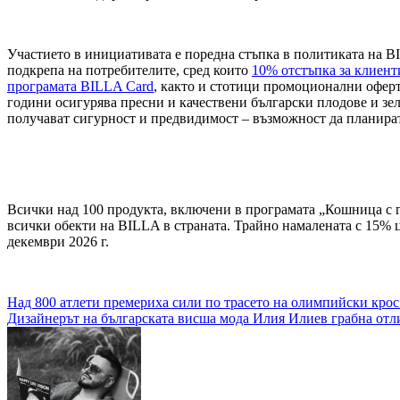
Участието в инициативата е поредна стъпка в политиката на B
подкрепа на потребителите, сред които
10% отстъпка за клиент
програмата BILLA Card
, както и стотици промоционални офер
години осигурява пресни и качествени български плодове и зел
получават сигурност и предвидимост – възможност да планира
Всички над 100 продукта, включени в програмата „Кошница с гр
всички обекти на BILLA в страната. Трайно намалената с 15% 
декември 2026 г.
Навигация
Над 800 атлети премериха сили по трасето на олимпийски крос
Дизайнерът на българската висша мода Илия Илиев грабна отли