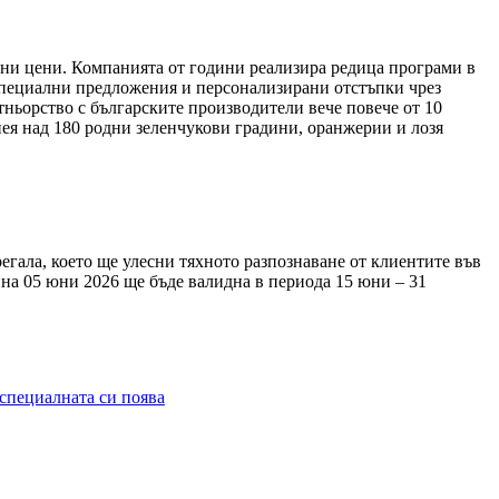
пни цени. Компанията от години реализира редица програми в
специални предложения и персонализирани отстъпки чрез
ньорство с българските производители вече повече от 10
нея над 180 родни зеленчукови градини, оранжерии и лозя
егала, което ще улесни тяхното разпознаване от клиентите във
 на 05 юни 2026 ще бъде валидна в периода 15 юни – 31
специалната си поява