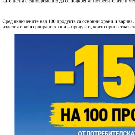
като целта е едновременно да се подкрепят потребителите и ме
Сред включените над 100 продукта са основни храни и варива, 
изделия и консервирани храни – продукти, които присъстват е