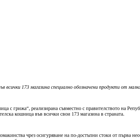
в всички 173 магазина специално обозначени продукти от малк
ца с грижа“, реализирана съвместно с правителството на Репуб
телска кошница във всички свои 173 магазина в страната.
омакинства чрез осигуряване на по-достъпни стоки от първа нео