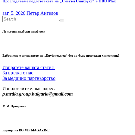
Проследяваме подготовката на „Сиатъл Сийхоукс“ в HBO Max
авг. 5, 2026
Петър Ангелов
Луксозни арабски парфюми
Забранено е цитирането на „Bgvipnews.eu“ без да бъде приложен хиперлинк!
Изпратете вашата статия
За връзка с нас
За медиино партньорство
Използвайте e-mail адрес:
p.media.group.bulgaria@gmail.com
МВА Програми
Корица на BG VIP MAGAZINE