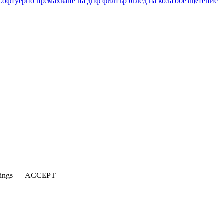
Софтуерно премахване на дпф филтър
оглед на кола
обезщетение
tings
ACCEPT