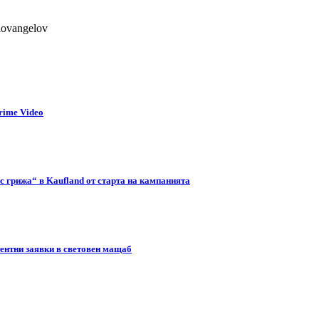
lovangelov
rime Video
с грижа“ в Kaufland от старта на кампанията
тентни заявки в световен мащаб