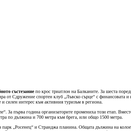
ното състезание
по крос триатлон на Балканите. За шеста поредн
зира от Сдружение спортен клуб „Лъвско сърце“ с финансовата 
е и силен интерес към активния туризъм в региона.
е“. За първа година организаторите промениха този етап. Вместо
етра по дължина и 700 метра към брега, или общо 1500 метра.
в парк „Росенец“ и Странджа планина. Общата дължина на колоез