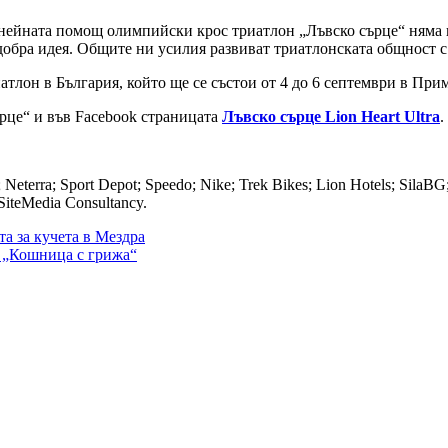
 нейната помощ олимпийски крос триатлон „Лъвско сърце“ няма к
добра идея. Общите ни усилия развиват триатлонската общност с
тлон в България, който ще се състои от 4 до 6 септември в При
рце“ и във Facebook страницата
Лъвско сърце Lion Heart Ultra
.
Neterra; Sport Depot; Speedo; Nike; Trek Bikes; Lion Hotels; SilaB
SiteMedia Consultancy.
та за кучета в Мездра
а „Кошница с грижа“