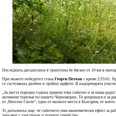
Последната дисциплина в триатлона бе бягане от 10 км в екоп
При мъжете победител стана
Георги Петков
с време 2:55:01. 
се състезаваха двойни и тройни щафети. В надпреварата участв
„За шеста поредна година правим това събитие и за наша радост
активния туризъм по нашето Черноморие. То допринася и за ран
от „Ченгене Скеле“, едно от малкото места в България, от коит
Те допълниха още, че събитието има икономически ефект за рай
запълват с участници и техните семейства.