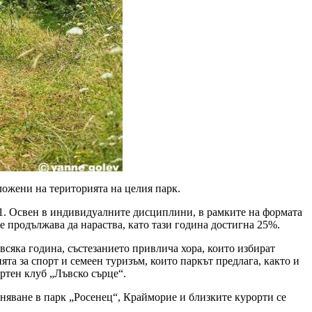
ложени на територията на целия парк.
51. Освен в индивидуалните дисциплини, в рамките на формата
е продължава да нараства, като тази година достигна 25%.
 всяка година, състезанието привлича хора, които избират
та за спорт и семеен туризъм, които паркът предлага, както и
ортен клуб „Лъвско сърце“.
аняване в парк „Росенец“, Крайморие и близките курорти се