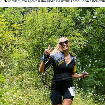
и. Леко хладното време в началото на летния сезон обаче помогна