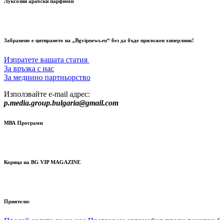
Луксозни арабски парфюми
Забранено е цитирането на „Bgvipnews.eu“ без да бъде приложен хиперлинк!
Изпратете вашата статия
За връзка с нас
За медиино партньорство
Използвайте e-mail адрес:
p.media.group.bulgaria@gmail.com
МВА Програми
Корица на BG VIP MAGAZINE
Приятели: