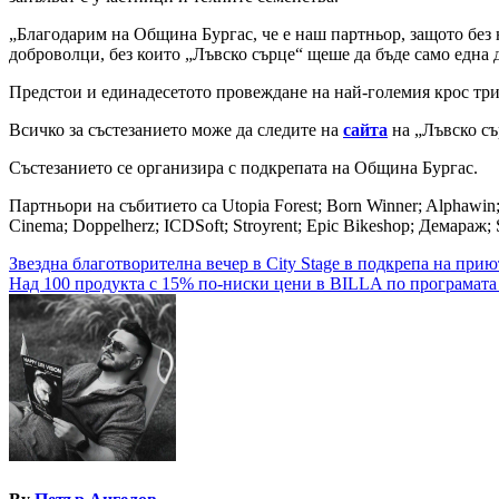
„Благодарим на Община Бургас, че е наш партньор, защото без
доброволци, без които „Лъвско сърце“ щеше да бъде само една 
Предстои и единадесетото провеждане на най-големия крос триа
Всичко за състезанието може да следите на
сайта
на „Лъвско съ
Състезанието се организира с подкрепата на Община Бургас.
Партньори на събитието са Utopia Forest; Born Winner; Alphawin; 
Cinema; Doppelherz; ICDSoft; Stroyrent; Epic Bikeshop; Демараж; 
Навигация
Звездна благотворителна вечер в City Stage в подкрепа на прию
Над 100 продукта с 15% по-ниски цени в BILLA по програмат