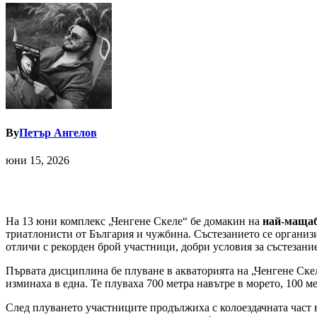
By
Петър Ангелов
юни 15, 2026
На 13 юни комплекс „Ченгене Скеле“ бе домакин на
най-мащаб
триатлонисти от България и чужбина. Състезанието се органи
отличи с рекорден брой участници, добри условия за състезани
Първата дисциплина бе плуване в акваторията на „Ченгене Скел
изминаха в една. Те плуваха 700 метра навътре в морето, 100 м
След плуването участниците продължиха с колоездачната част 