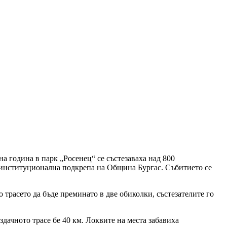
а година в парк „Росенец“ се състезаваха над 800
и институционална подкрепа на Община Бургас. Събитието се
 трасето да бъде преминато в две обиколки, състезателите го
дачното трасе бе 40 км. Локвите на места забавиха