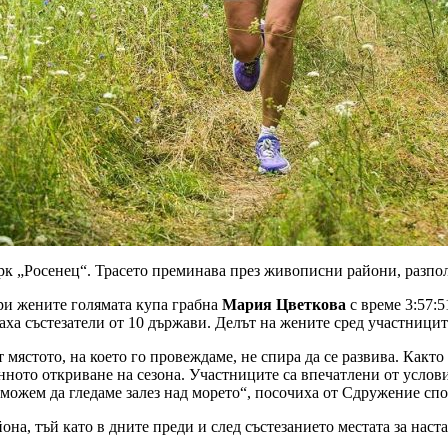
арк „Росенец“. Трасето преминава през живописни райони, разпо
При жените голямата купа грабна
Мария Цветкова
с време 3:57:
аха състезатели от 10 държави. Делът на жените сред участницит
 мястото, на което го провеждаме, не спира да се развива. Както
ното откриване на сезона. Участниците са впечатлени от условия
о можем да гледаме залез над морето“, посочиха от Сдружение сп
она, тъй като в дните преди и след състезанието местата за наст