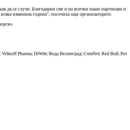
ак да се случи. Благодарни сме и на всички наши партньори и
 всяка изминала година“, посочиха още организаторите.
морско.
G; Velinoff Pharma; DrWitt; Вода Велинград; ComNet; Red Bull; Pro