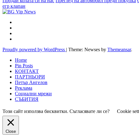
Продай колата си на нас
Преглед на автомобил преди покупка
егр клапан
Proudly powered by WordPress
|
Theme: Newses by
Themeansar
.
Home
Pin Posts
КОНТАКТ
ПАРТНЬОРИ
Петър Ангелов
Реклама
Социални мрежи
СЪБИТИЯ
Този сайт използва бисквитки. Съгласявате ли се?
Cookie set
Close