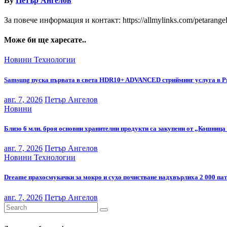
By
Петър Ангелов
За повече информация и контакт: https://allmylinks.com/petarange
Може би ще харесате..
Новини
Технологии
Samsung пуска първата в света HDR10+ ADVANCED стрийминг услуга в P
авг. 7, 2026
Петър Ангелов
Новини
Близо 6 млн. броя основни хранителни продукти са закупени от „Кошница 
авг. 7, 2026
Петър Ангелов
Новини
Технологии
Dreame прахосмукачки за мокро и сухо почистване надхвърлиха 2 000 па
авг. 7, 2026
Петър Ангелов