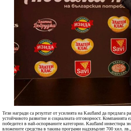
Тези награди са резултат от усилията на Kaufland да предлага
устойчивото развитие и социалната отговорност. Компанията е
победител в най-оспорваните категории. Kaufland инвестира з
вложените средства в такива програми надхвърлят 700 хил. лв.,