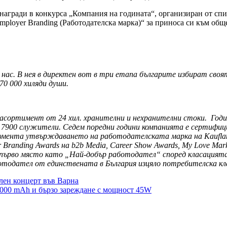
 награди в конкурса „Компания на годината“, организиран от сп
ployer Branding (Работодателска марка)“ за приноса си към общ
ас. В нея в директен вот в три етапа българите избират своят
70 000 хиляди души.
 асортимент от 24 хил. хранителни и нехранителни стоки. Годи
 7900 служители.
Седем поредни години компанията е сертифиц
о момента утвърждаването на работодателската марка на Kaufla
randing Awards на b2b Media, Career Show Awards, My Love Marks,
първо място като „Най-добър работодател“ според класацията 
тодател от единствената в България изцяло потребителска кла
лен концерт във Варна
 6000 mAh и бързо зареждане с мощност 45W