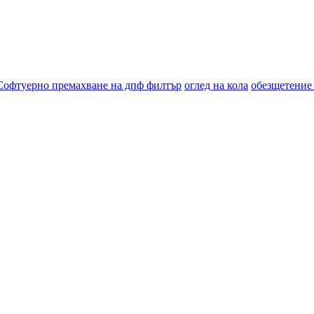
Софтуерно премахване на дпф филтър
оглед на кола
обезщетение