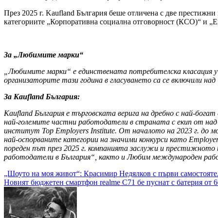
През 2025 г. Kaufland България беше отличена с две престижни
категориите „Корпоративна социална отговорност (КСО)“ и „Em
За „Любимите марки“
„Любимите марки“ е единствената потребителска класация у н
организаторите тази година в гласуването са се включили над 
За Kaufland България:
Kaufland
България е търговската верига на дребно с най-богат
най-големите частни работодатели в страната с екип от над
институт Top Employers Institute. От началото на 2023 г. д
най-оспорваните категории на значими конкурси като Employer B
пореден път през 2025 г. компанията заслужи и престижното 
работодатели в България“, както и Любим международен рабо
Навигация
„Шоуто на моя живот“: Красимир Недялков с първи самостояте
Новият бюджетен смартфон realme C71 бе пуснат с батерия от