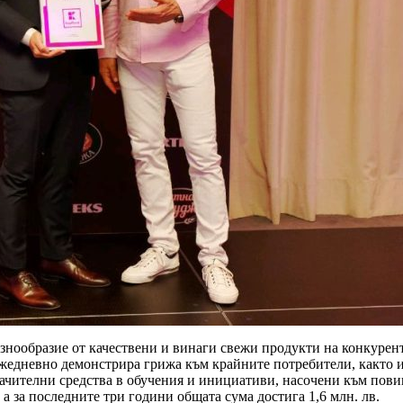
 разнообразие от качествени и винаги свежи продукти на конкуре
жедневно демонстрира грижа към крайните потребители, както и 
начителни средства в обучения и инициативи, насочени към пови
 а за последните три години общата сума достига 1,6 млн. лв.