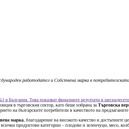
еждународен работодател и Собствена марка в потребителск
№1 в България. Това показват финалните резултати в шеснадесет
озиция в търговския сектор, като беше избрана за
Търговска ве
ерието на българските потребители в качеството на предлаганит
вена марка
, благодарение на високото качество и достъпните 
и всички продуктови категории – плодове и зеленчуци, месо, кол