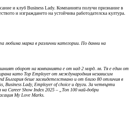
исание и клуб Business Lady. Компанията получи признание в
еството и изграждането на устойчива работодателска култура.
а любима марка в различни категории. По данни на
шният оборот на компанията е от над 2 млрд. лв. Тя е един от
ирана като Top Employer от международния независим
nd България беше засвидетелствано и от близо 80 отличия в
 Business Lady, Employer of choice и други. За четвърти
на Career Show Index 2025 –
„Топ 100 най-добри
сация My Love Marks.