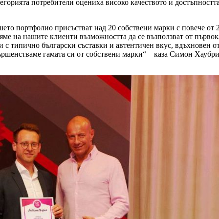
тегорията потребители оцениха високо качеството и достъпностт
ето портфолио присъстват над 20 собствени марки с повече от 2
вяме на нашите клиенти възможността да се възползват от първок
ли с типично български съставки и автентичен вкус, вдъхновен 
ършенстваме гамата си от собствени марки“ – каза Симон Хаубр