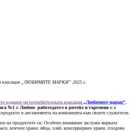
ата класация „ЛЮБИМИТЕ МАРКИ” 2025 г.
ото издание на потребителската класация
„Любимите марки”
.
рига №1
и
Любим работодател в ритейл и търговия
и в
е продукти и ангажимента на компанията към своите служители.
цени на продуктите си. Особено внимание заслужи марката
баси, млечни храни, яйца, хляб, консервирани храни, плодови