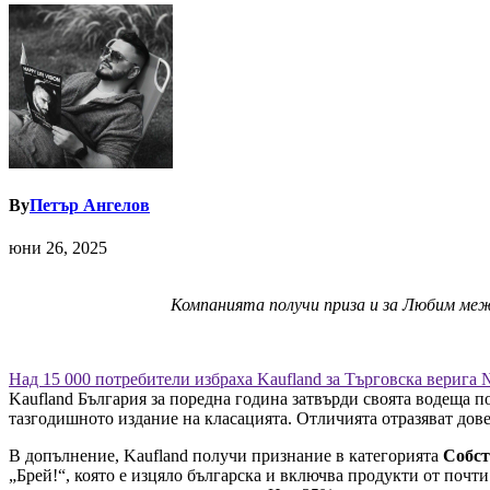
By
Петър Ангелов
юни 26, 2025
Компанията получи приза и за Любим м
Над 15 000 потребители избраха Kaufland за Търговска верига 
Kaufland България за поредна година затвърди своята водеща п
тазгодишното издание на класацията. Отличията отразяват дов
В допълнение, Kaufland получи признание в категорията
Собст
„Брей!“, която е изцяло българска и включва продукти от почт