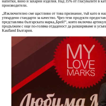
напитки, вино и захарни изделия. Над 35% от гласувалите в ка
производители.
„Изключително сме щастливи от това признание, тъй като в наш
утвърдени стандарти за качество. Чрез тези продукти предоста
представлява българската марка„Брей!“, която включва артику
продължим с още по-голяма отдаденост да разширяваме и усъв
Kaufland България.