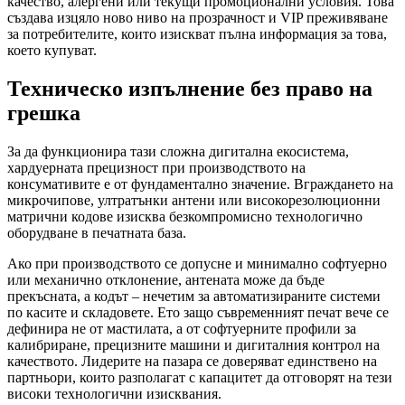
качество, алергени или текущи промоционални условия. Това
създава изцяло ново ниво на прозрачност и VIP преживяване
за потребителите, които изискват пълна информация за това,
което купуват.
Техническо изпълнение без право на
грешка
За да функционира тази сложна дигитална екосистема,
хардуерната прецизност при производството на
консумативите е от фундаментално значение. Вграждането на
микрочипове, ултратънки антени или високорезолюционни
матрични кодове изисква безкомпромисно технологично
оборудване в печатната база.
Ако при производството се допусне и минимално софтуерно
или механично отклонение, антената може да бъде
прекъсната, а кодът – нечетим за автоматизираните системи
по касите и складовете. Ето защо съвременният печат вече се
дефинира не от мастилата, а от софтуерните профили за
калибриране, прецизните машини и дигиталния контрол на
качеството. Лидерите на пазара се доверяват единствено на
партньори, които разполагат с капацитет да отговорят на тези
високи технологични изисквания.