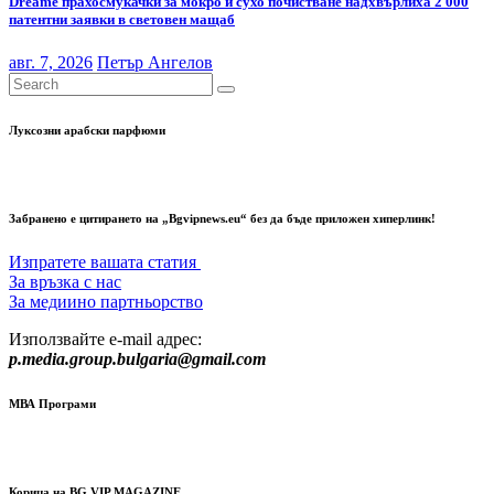
Dreame прахосмукачки за мокро и сухо почистване надхвърлиха 2 000
патентни заявки в световен мащаб
авг. 7, 2026
Петър Ангелов
Луксозни арабски парфюми
Забранено е цитирането на „Bgvipnews.eu“ без да бъде приложен хиперлинк!
Изпратете вашата статия
За връзка с нас
За медиино партньорство
Използвайте e-mail адрес:
p.media.group.bulgaria@gmail.com
МВА Програми
Корица на BG VIP MAGAZINE