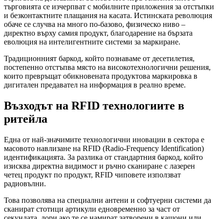
търговията се изчерпват с мобилните приложения за отстъпки
и безконтактните плащания на касата. Истинската революция
обаче се случва на много по-базово, физическо ниво –
директно върху самия продукт, благодарение на бързата
еволюция на интелигентните системи за маркиране.
Традиционният баркод, който познаваме от десетилетия,
постепенно отстъпва място на високотехнологични решения,
които превръщат обикновената продуктова маркировка в
дигитален предавател на информация в реално време.
Възходът на RFID технологиите в
ритейла
Една от най-значимите технологични иновации в сектора е
масовото навлизане на RFID (Radio-Frequency Identification)
идентификацията. За разлика от стандартния баркод, който
изисква директна видимост и ръчно сканиране с лазерен
четец продукт по продукт, RFID чиповете използват
радиовълни.
Това позволява на специални антени и софтуерни системи да
сканират стотици артикули едновременно за част от
секундата, дори ако те се намират затворени в кашони или