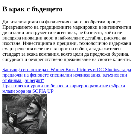
В крак с бъдещето
Дигитализацията на физическия свят е необратим процес.
Превръщането на традиционните маркировки в интелигентни
дигитални инструменти е ясен знак, че бизнесът, който не
внедрява иновации дори в най-малките детайли, рискува да
изостане. Инвестицията в прецизни, технологично издържани
смарт решения вече не е въпрос на избор, а задължителен
стандарт за всяка компания, която цели да предложи бързина,
сигурност и безпрепятствено преживяване на своите клиенти.
Навигация
Samsung си партнира с Warner Bros. Pictures и DC Studios, за да
предложи на феновете специални изживявания, вдъхновени
от филма „Supergirl“
Практически уроци по бизнес и кариерно развитие събраха
млади хора на SOFIA UP