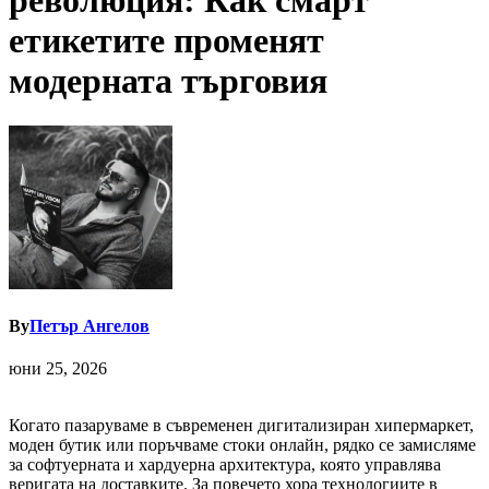
революция: Как смарт
етикетите променят
модерната търговия
By
Петър Ангелов
юни 25, 2026
Когато пазаруваме в съвременен дигитализиран хипермаркет,
моден бутик или поръчваме стоки онлайн, рядко се замисляме
за софтуерната и хардуерна архитектура, която управлява
веригата на доставките. За повечето хора технологиите в