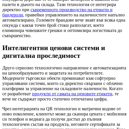
палети в дъното на склада. Тази технология се интегрира
директно при
съвременното производство на етикети и
бандероли
, правейки управлението на наличностите напълно
автоматизирано. Големите брандове вече знаят във всяка една
секунда с какъв точен брой стоки разполагат, което
елиминира човешките грешки и оптимизира логистиката до
съвършенство.
Интелигентни ценови системи и
дигитална проследимост
Друго сериозно технологично направление е автоматизацията
на ценообразуването и защитата на потребителите.
Модерните търговски обекти преминават към софтуерно
управлявани системи, които са директно свързани с облачни
платформи за управление на складовите наличности. Когато
се разработват
продукти от гамата на ценовите етикети
, те
вече не съдържат просто статично отпечатана цифра.
Чрез интеграцията на QR технологии и матрични кодове от
ново поколение, клиентът може да сканира цената с мобилния
си телефон и веднага да получи достъп до пълния
технологичен състав на продукта, неговите сертификати за