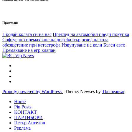
Приятели:
Продай колата си на нас
Преглед на автомобил преди покупка
Софтуерно премахване на дпф филтър
оглед на кола
обезщетение при катастрофа
Изкупуване на коли Бъгси авто
Премахване на егр клапан
Proudly powered by WordPress
|
Theme: Newses by
Themeansar
.
Home
Pin Posts
КОНТАКТ
ПАРТНЬОРИ
Петър Ангелов
Реклама