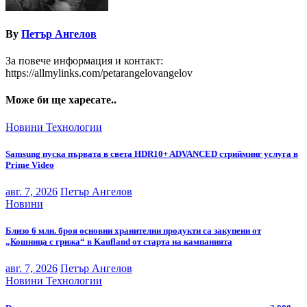
By
Петър Ангелов
За повече информация и контакт:
https://allmylinks.com/petarangelovangelov
Може би ще харесате..
Новини
Технологии
Samsung пуска първата в света HDR10+ ADVANCED стрийминг услуга в
Prime Video
авг. 7, 2026
Петър Ангелов
Новини
Близо 6 млн. броя основни хранителни продукти са закупени от
„Кошница с грижа“ в Kaufland от старта на кампанията
авг. 7, 2026
Петър Ангелов
Новини
Технологии