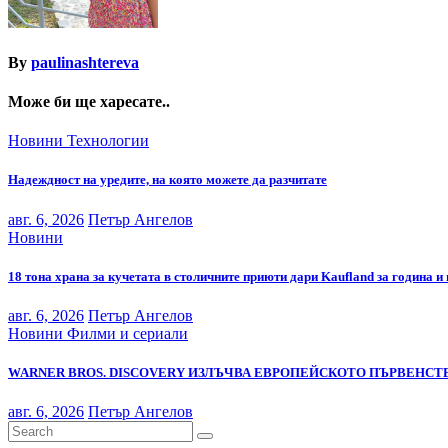
By
paulinashtereva
Може би ще харесате..
Новини
Технологии
Надеждност на уредите, на която можете да разчитате
авг. 6, 2026
Петър Ангелов
Новини
18 тона храна за кучетата в столичните приюти дари Kaufland за година и
авг. 6, 2026
Петър Ангелов
Новини
Филми и сериали
WARNER BROS. DISCOVERY ИЗЛЪЧВА ЕВРОПЕЙСКОТО ПЪРВЕНСТВ
авг. 6, 2026
Петър Ангелов