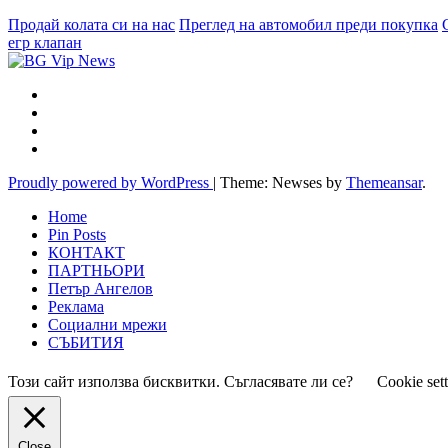
Продай колата си на нас
Преглед на автомобил преди покупка
егр клапан
Proudly powered by WordPress
|
Theme: Newses by
Themeansar
.
Home
Pin Posts
КОНТАКТ
ПАРТНЬОРИ
Петър Ангелов
Реклама
Социални мрежи
СЪБИТИЯ
Този сайт използва бисквитки. Съгласявате ли се?
Cookie set
Close