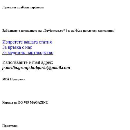
Луксозни арабски парфюми
Забранено е цитирането на „Bgvipnews.eu“ без да бъде приложен хиперлинк!
Изпратете вашата статия
За връзка с нас
За медиино партньорство
Използвайте e-mail адрес:
p.media.group.bulgaria@gmail.com
МВА Програми
Корица на BG VIP MAGAZINE
Приятели: