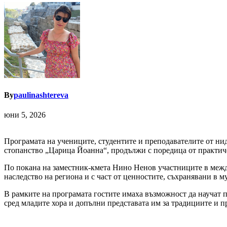
By
paulinashtereva
юни 5, 2026
Програмата на учениците, студентите и преподавателите от ни
стопанство „Царица Йоанна“, продължи с поредица от практиче
По покана на заместник-кмета Нино Ненов участниците в межд
наследство на региона и с част от ценностите, съхранявани в 
В рамките на програмата гостите имаха възможност да научат по
сред младите хора и допълни представата им за традициите и п