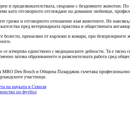
терен и предизвикателствата, свързани с бездомните животни. П
 теми като отговорното отглеждане на домашни любимци, профил
ите грижи и отговорното отношение към животните. Не навсякъд
икателства пред ветеринарната практика и обществената ангажир
те болести, пренасяни от кърлежи и комари, при безпризорните 
иноги.
е се изчерпва единствено с медицинските дейности. Тя е тясно с
нно затова образованието и разяснителната работа сред общест
 MBO Den Bosch и Община Пазарджик съчетава професионално о
ерландските участници.
та на науката в Севиля
рвенство по футбол