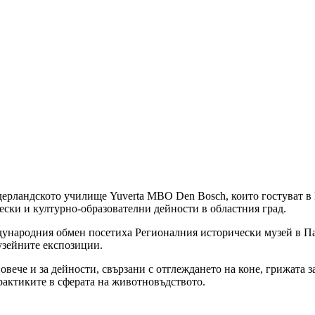
дерландското училище Yuverta MBO Den Bosch, които гостуват в
ски и културно-образователни дейности в областния град.
ународния обмен посетиха Регионалния исторически музей в Паз
музейните експозиции.
вече и за дейности, свързани с отглеждането на коне, грижата з
рактиките в сферата на животновъдството.