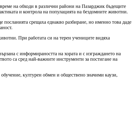
о време на обходи в различни райони на Пазарджик бъдещите
актиката и контрола на популацията на бездомните животни.
е посланията срещаха еднакво разбиране, но именно това даде
аност.
животни. При работата си на терен учениците видяха
вързана с информираността на хората и с изграждането на
вото са сред най-важните инструменти за постигане на
бучение, културен обмен и обществено значими каузи,