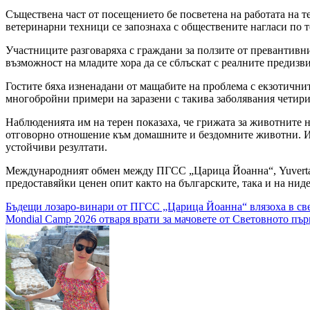
Съществена част от посещението бе посветена на работата на 
ветеринарни техници се запознаха с обществените нагласи по
Участниците разговаряха с граждани за ползите от превантивн
възможност на младите хора да се сблъскат с реалните предизв
Гостите бяха изненадани от мащабите на проблема с екзотични
многобройни примери на заразени с такива заболявания четир
Наблюденията им на терен показаха, че грижата за животните н
отговорно отношение към домашните и бездомните животни. Име
устойчиви резултати.
Международният обмен между ПГСС „Царица Йоанна“, Yuverta
предоставяйки ценен опит както на българските, така и на нид
Навигация
Бъдещи лозаро-винари от ПГСС „Царица Йоанна“ влязоха в све
Mondial Camp 2026 отваря врати за мачовете от Световното пъ