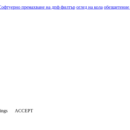
Софтуерно премахване на дпф филтър
оглед на кола
обезщетение
tings
ACCEPT