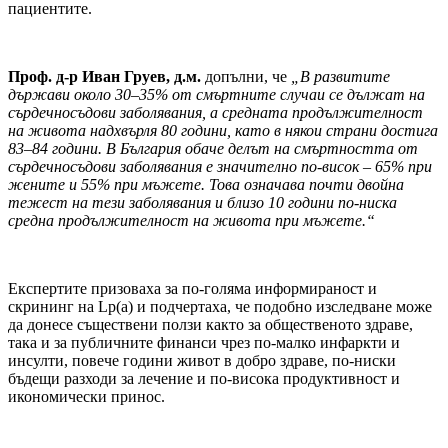
пациентите.
Проф. д-р Иван Груев, д.м.
допълни, че
„В развитите
държави около 30–35% от смъртните случаи се дължат на
сърдечносъдови заболявания, а средната продължителност
на живота надхвърля 80 години, като в някои страни достига
83–84 години. В България обаче делът на смъртността от
сърдечносъдови заболявания е значително по-висок – 65% при
жените и 55% при мъжете. Това означава почти двойна
тежест на тези заболявания и близо 10 години по-ниска
средна продължителност на живота при мъжете.“
Експертите призоваха за по-голяма информираност и
скрининг на Lp(a) и подчертаха, че подобно изследване може
да донесе съществени ползи както за общественото здраве,
така и за публичните финанси чрез по-малко инфаркти и
инсулти, повече години живот в добро здраве, по-ниски
бъдещи разходи за лечение и по-висока продуктивност и
икономически принос.