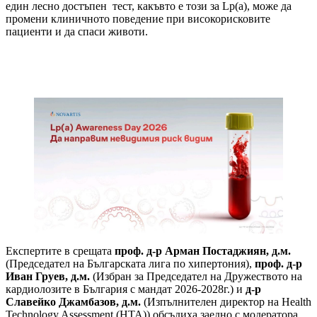
един лесно достъпен тест, какъвто е този за Lp(a), може да
промени клиничното поведение при високорисковите
пациенти и да спаси животи.
Експертите в срещата
проф. д-р Арман Постаджиян, д.м.
(Председател на Българската лига по хипертония),
проф. д-р
Иван Груев, д.м.
(Избран за Председател на Дружеството на
кардиолозите в България с мандат 2026-2028г.) и
д-р
Славейко Джамбазов, д.м.
(Изпълнителен директор на Health
Technology Assessment (HTA)) обсъдиха заедно с модератора