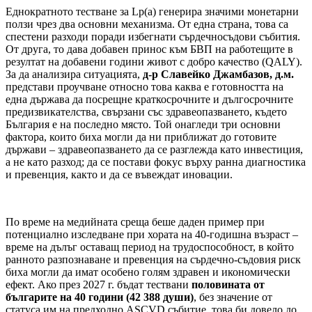
Еднократното тестване за Lp(a) генерира значими монетарни
ползи чрез два основни механизма. От една страна, това са
спестени разходи поради избегнати сърдечносъдови събития.
От друга, то дава добавен принос към БВП на работещите в
резултат на добавени години живот с добро качество (QALY).
За да анализира ситуацията,
д-р Славейко Джамбазов, д.м.
представи проучване относно това каква е готовността на
една държава да посрещне краткосрочните и дългосрочните
предизвикателства, свързани със здравеопазването, където
България е на последно място. Той онагледи три основни
фактора, които биха могли да ни приближат до готовите
държави – здравеопазването да се разглежда като инвестиция,
а не като разход; да се постави фокус върху ранна диагностика
и превенция, както и да се въвеждат иновации.
По време на медийната среща беше даден пример при
потенциално изследване при хората на 40-годишна възраст –
време на дълъг оставащ период на трудоспособност, в който
ранното разпознаване и превенция на сърдечно-съдовия риск
биха могли да имат особено голям здравен и икономически
ефект. Ако през 2027 г. бъдат тествани
половината от
българите на 40 години (42 388 души)
, без значение от
статуса им на предходно ASCVD събитие, това би довело до