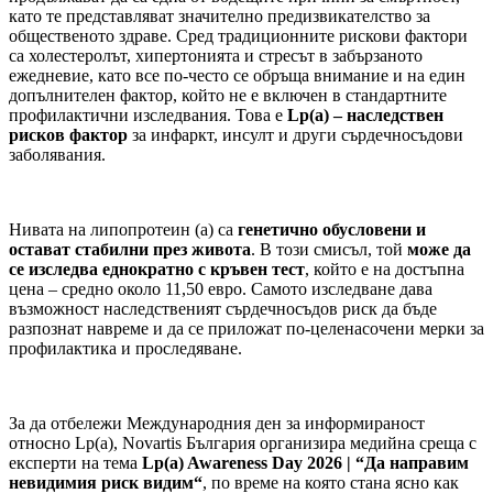
като те представляват значително предизвикателство за
общественото здраве. Сред традиционните рискови фактори
са холестеролът, хипертонията и стресът в забързаното
ежедневие, като все по-често се обръща внимание и на един
допълнителен фактор, който не е включен в стандартните
профилактични изследвания. Това е
Lp(a) – наследствен
рисков фактор
за инфаркт, инсулт и други сърдечносъдови
заболявания.
Нивата на липопротеин (а) са
генетично обусловени и
остават стабилни през живота
. В този смисъл, той
може да
се изследва еднократно с кръвен тест
, който е на достъпна
цена – средно около 11,50 евро. Самото изследване дава
възможност наследственият сърдечносъдов риск да бъде
разпознат навреме и да се приложат по-целенасочени мерки за
профилактика и проследяване.
За да отбележи Международния ден за информираност
относно Lp(a), Novartis България организира медийна среща с
експерти на тема
Lp(a) Awareness Day 2026 | “Да направим
невидимия риск видим“
, по време на която стана ясно как