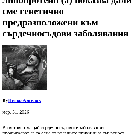
липопротеин (а) показва дали
сме генетично
предразположени към
сърдечносъдови заболявания
By
Петър Ангелов
мар. 31, 2026
В световен мащаб сърдечносъдовите заболявания
продължават да са една от водещите причини за смъртност,