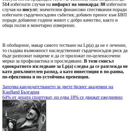
514
избегнати случая на
инфаркт на миокарда
;
88
избегнати
случая на
инсулт
; значителни финансови спестявания поради
избегнати сърдечносъдови събития; добавен принос към БВП
поради добавени години живот с добро качество, както и
общи ползи в монетарно измерение.
В обобщение, макар самото тестване на Lp(a) да не е лечение,
то създава възможност наследственият сърдечносъдов риск да
бъде разпознат навреме и да се приложат по-целенасочени
мерки за профилактика и проследяване.
В този смисъл
еднократното изследване за Lp(a) следва да се разглежда не
като допълнителен разход, а като инвестиция в по-ранна,
по-ефективна и по-устойчива превенция.
Навигация
Започва кандидатстването за двете бизнес академии на
Kaufland България
64% от децата спортуват, но едва 18% се движат ежедневно