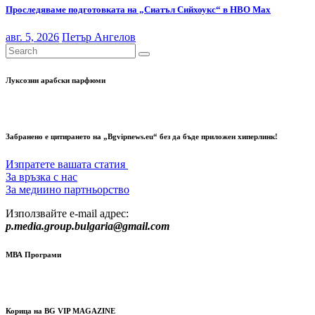
Проследяваме подготовката на „Сиатъл Сийхоукс“ в HBO Max
авг. 5, 2026
Петър Ангелов
Луксозни арабски парфюми
Забранено е цитирането на „Bgvipnews.eu“ без да бъде приложен хиперлинк!
Изпратете вашата статия
За връзка с нас
За медиино партньорство
Използвайте e-mail адрес:
p.media.group.bulgaria@gmail.com
МВА Програми
Корица на BG VIP MAGAZINE