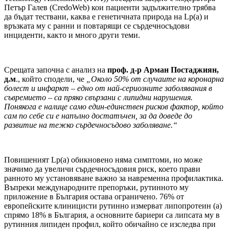
Петър Галев (CredoWeb) кои пациенти задължително трябва
да бъдат тествани, каква е генетичната природа на Lp(a) и
връзката му с ранни и повтарящи се сърдечносъдови
инциденти, както и много други теми.
Срещата започна с анализ на
проф. д-р Арман Постаджиян,
д.м
., който сподели, че
„Около 50% от случаите на коронарна
болест и инфаркт – едно от най-сериозните заболявания в
съвремието – са пряко свързани с липидни нарушения.
Понякога е налице само един-единствен рисков фактор, който
сам по себе си е напълно достатъчен, за да доведе до
развитие на тежко сърдечносъдово заболяване.“
Повишеният Lp(a) обикновено няма симптоми, но може
значимо да увеличи сърдечносъдовия риск, което прави
ранното му установяване важно за навременна профилактика.
Въпреки международните препоръки, рутинното му
приложение в България остава ограничено. 76% от
европейските клиницисти рутинно измерват липопротеин (a)
спрямо 18% в България, а основните бариери са липсата му в
рутинния липиден профил, който обичайно се изследва при