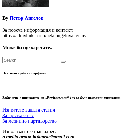
By
Петър Ангелов
За повече информация и контакт:
https://allmylinks.com/petarangelovangelov
Може би ще харесате..
Луксозни арабски парфюми
Забранено е цитирането на „Bgvipnews.eu“ без да бъде приложен хиперлинк!
Изпратете вашата статия
За връзка с нас
За медиино партньорство
Използвайте e-mail адрес:
p.media.group.bulgaria@gmail.com