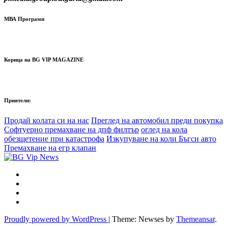
МВА Програми
Корица на BG VIP MAGAZINE
Приятели:
Продай колата си на нас
Преглед на автомобил преди покупка
Софтуерно премахване на дпф филтър
оглед на кола
обезщетение при катастрофа
Изкупуване на коли Бъгси авто
Премахване на егр клапан
Proudly powered by WordPress
|
Theme: Newses by
Themeansar
.