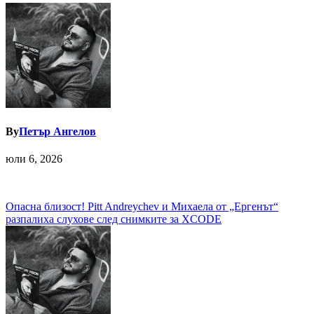
By
Петър Ангелов
юли 6, 2026
Навигация
Опасна близост! Pitt Andreychev и Михаела от „Ергенът“
разпалиха слухове след снимките за XCODE