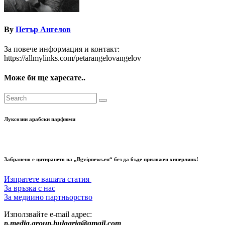
By
Петър Ангелов
За повече информация и контакт:
https://allmylinks.com/petarangelovangelov
Може би ще харесате..
Луксозни арабски парфюми
Забранено е цитирането на „Bgvipnews.eu“ без да бъде приложен хиперлинк!
Изпратете вашата статия
За връзка с нас
За медиино партньорство
Използвайте e-mail адрес:
p.media.group.bulgaria@gmail.com