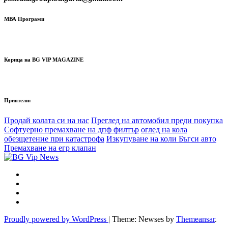
МВА Програми
Корица на BG VIP MAGAZINE
Приятели:
Продай колата си на нас
Преглед на автомобил преди покупка
Софтуерно премахване на дпф филтър
оглед на кола
обезщетение при катастрофа
Изкупуване на коли Бъгси авто
Премахване на егр клапан
Proudly powered by WordPress
|
Theme: Newses by
Themeansar
.