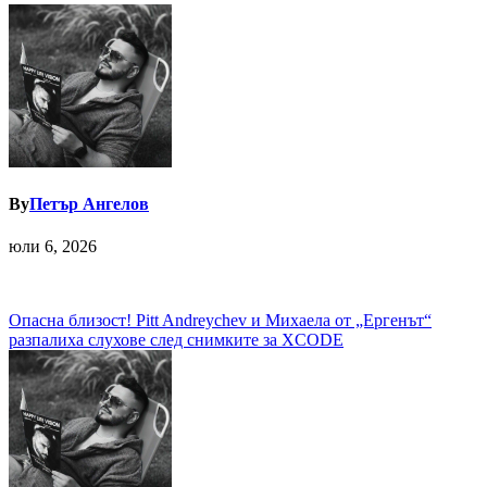
By
Петър Ангелов
юли 6, 2026
Навигация
Опасна близост! Pitt Andreychev и Михаела от „Ергенът“
разпалиха слухове след снимките за XCODE