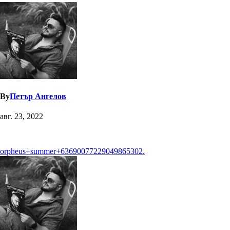
By
Петър Ангелов
авг. 23, 2022
Навигация
orpheus+summer+63690077229049865302.