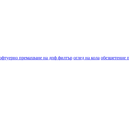
офтуерно премахване на дпф филтър
оглед на кола
обезщетение 