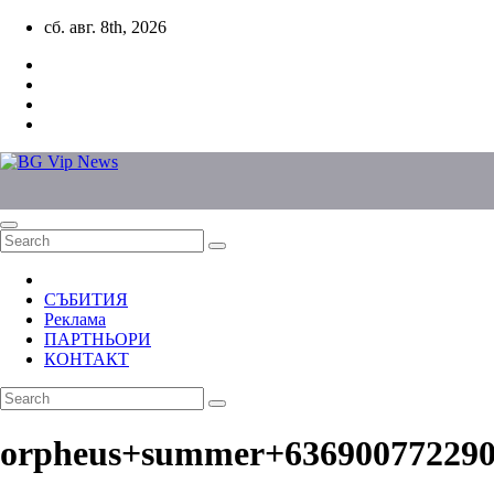
Skip
сб. авг. 8th, 2026
to
content
СЪБИТИЯ
Реклама
ПАРТНЬОРИ
КОНТАКТ
orpheus+summer+636900772290