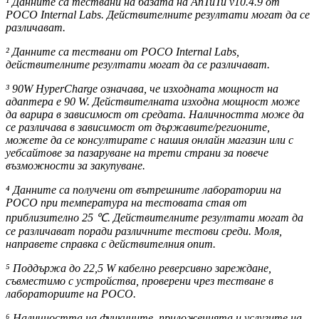
¹ Данните са тествани на базата на AnTuTu v10.4.9 от
POCO Internal Labs. Действителните резултати могат да се
различават.
² Данните са тествани от POCO Internal Labs,
действителните резултати могат да се различават.
³ 90W HyperCharge означава, че изходната мощност на
адаптера е 90 W. Действителната изходна мощност може
да варира в зависимост от средата. Наличността може да
се различава в зависимост от държавите/регионите,
можете да се консултирате с нашия онлайн магазин или с
уебсайтове за пазаруване на трети страни за повече
възможности за закупуване.
⁴ Данните са получени от вътрешните лаборатории на
POCO при температура на тестовата стая от
приблизително 25 ℃. Действителните резултати могат да
се различават поради различните тестови среди. Моля,
направете справка с действителния опит.
⁵ Поддържа до 22,5 W кабелно реверсивно зареждане,
съвместимо с устройства, проверени чрез тестване в
лабораториите на POCO.
⁶ Наличността на функциите, приложенията и услугите на