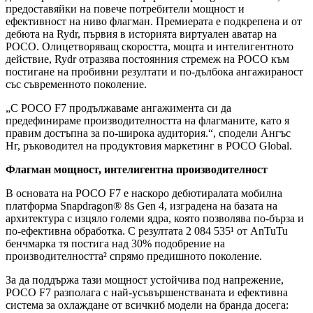
предоставяйки на повече потребители мощност и
ефективност на ниво флагман. Премиерата е подкрепена и от
дебюта на Rydr, първия в историята виртуален аватар на
POCO. Олицетворяващ скоростта, мощта и интелигентното
действие, Rydr отразява постоянния стремеж на POCO към
постигане на пробивни резултати и по-дълбока ангажираност
със съвременното поколение.
„С POCO F7 продължаваме ангажимента си да
предефинираме производителността на флагманите, като я
правим достъпна за по-широка аудитория.“, сподели Ангъс
Нг, ръководител на продуктовия маркетинг в POCO Global.
Флагман мощност, интелигентна производителност
В основата на POCO F7 е наскоро дебютиралата мобилна
платформа Snapdragon®️ 8s Gen 4, изградена на базата на
архитектура с изцяло големи ядра, която позволява по-бърза и
по-ефективна обработка. С резултата 2 084 535¹ от AnTuTu
бенчмарка тя постига над 30% подобрение на
производителността² спрямо предишното поколение.
За да поддържа тази мощност устойчива под напрежение,
POCO F7 разполага с най-усъвършенстваната и ефективна
система за охлаждане от всичкиб модели на бранда досега: