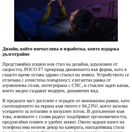
Дизайн, който впечатлява и изработка, която издържа
дълготрайно
Представяйки изцяло нов стил на дизайна, вдъхновен от
скоростта, POCO F7 превръща движението във форма, като в
същото време остава здраво стъпил на земята. Устройството се
отличава с изчистена повърхност, елегантна рамка от
алуминиева сплав, интегрирана с CNC, и стъклен заден капак,
които заедно създават модерен, динамичен вид.
В предната част дисплеят е ограден от минимални рамки, като
съотношението на екрана към тялото е 94,23%², което засилва
усещането за потапяне и визуален поток. В допълнение към
това, извивките с голям радиус подобряват ергономичността,
предлагайки плавен и удобен захват. Около задния панел на
телефона има неонов декор на камерата, наподобяващ стила