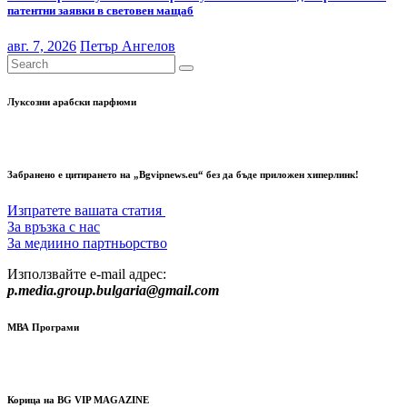
патентни заявки в световен мащаб
авг. 7, 2026
Петър Ангелов
Луксозни арабски парфюми
Забранено е цитирането на „Bgvipnews.eu“ без да бъде приложен хиперлинк!
Изпратете вашата статия
За връзка с нас
За медиино партньорство
Използвайте e-mail адрес:
p.media.group.bulgaria@gmail.com
МВА Програми
Корица на BG VIP MAGAZINE