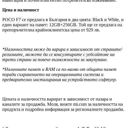
навигация и по-интелигентно потребителско изживяване.
Цена и наличност
POCO F7 се предлага в България в два цвята: Black и White, и
един вариант на памет: 12GB+256GB. Той ще се предлага на
препоръчителна крайноклиентска цена от 929 лв.
*Наличността може да варира в зависимост от страните/
регионите, можете да се консултирате с уебсайтове на
трети страни за повече възможности за закупуване.
*Наличните памет и RAM са по-малко от общата памет
поради съхранението на операционната система и
предварително инсталирания на устройството софтуер.
Цената и наличността варират в зависимост от пазара и
каналите за продажба. Моля, вижте mi.com за наличността на
продукта и подробна информация за регионалните продажби.