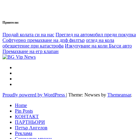
Приятели:
Продай колата си на нас
Преглед на автомобил преди покупка
Софтуерно премахване на дпф филтър
оглед на кола
обезщетение при катастрофа
Изкупуване на коли Бъгси авто
Премахване на егр клапан
Proudly powered by WordPress
|
Theme: Newses by
Themeansar
.
Home
Pin Posts
КОНТАКТ
ПАРТНЬОРИ
Петър Ангелов
Реклама
Социални мрежи