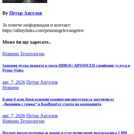
By
Петър Ангелов
За повече информация и контакт:
https://allmylinks.com/petarangelovangelov
Може би ще харесате..
Новини
Технологии
Samsung пуска първата в света HDR10+ ADVANCED стрийминг услуга в
Prime Video
авг. 7, 2026
Петър Ангелов
Новини
Близо 6 млн. броя основни хранителни продукти са закупени от
„Кошница с грижа“ в Kaufland от старта на кампанията
авг. 7, 2026
Петър Ангелов
Новини
Технологии
Dreame прахосмукачки за мокро и сухо почистване надхвърлиха 2 000