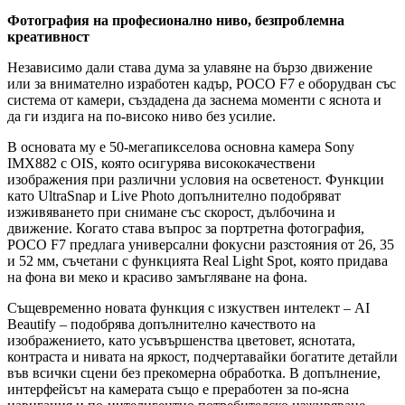
Фотография на професионално ниво, безпроблемна
креативност
Независимо дали става дума за улавяне на бързо движение
или за внимателно изработен кадър, POCO F7 е оборудван със
система от камери, създадена да заснема моменти с яснота и
да ги издига на по-високо ниво без усилие.
В основата му е 50-мегапикселова основна камера Sony
IMX882 с OIS, която осигурява висококачествени
изображения при различни условия на осветеност. Функции
като UltraSnap и Live Photo допълнително подобряват
изживяването при снимане със скорост, дълбочина и
движение. Когато става въпрос за портретна фотография,
POCO F7 предлага универсални фокусни разстояния от 26, 35
и 52 мм, съчетани с функцията Real Light Spot, която придава
на фона ви меко и красиво замъгляване на фона.
Същевременно новата функция с изкуствен интелект – AI
Beautify – подобрява допълнително качеството на
изображението, като усъвършенства цветовет, яснотата,
контраста и нивата на яркост, подчертавайки богатите детайли
във всички сцени без прекомерна обработка. В допълнение,
интерфейсът на камерата също е преработен за по-ясна