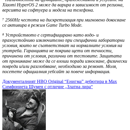
Xiaomi HyperOS 2 може да варира в зависимост от региона,
версията на софтуера и модела на телефона.
⁷ 2560Hz честота на дискретизация при мигновено докосване
се активира в режим Game Turbo Mode.
⁸ Устройството е сертифицирано като водо- и
прахоустойчиво изключително при специфични лабораторни
условия, които не съответстват на нормалните условия на
употреба. Гаранцията не покрива щети от течности,
причинени от условия, различни от тестовите. Защитата
от проникване може да се влоши поради износване, физически
повреди и/или разглобяване, необходимо за ремонт. Моля,
посетете официалния уебсайт за повече информация.
Навигация
Документалният HBO Original “Енигма” дебютира в Max
Симфониета Шумен с отличие „Златна лира“