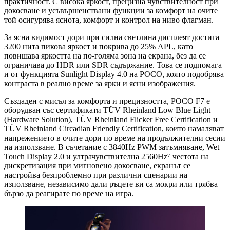
практичност. С висока яркост, прецизна чувствителност при
докосване и усъвършенствани функции за комфорт на очите
той осигурява яснота, комфорт и контрол на ниво флагман.
За ясна видимост дори при силна светлина дисплеят достига
3200 нита пикова яркост и покрива до 25% APL, като
повишава яркостта на по-голяма зона на екрана, без да се
ограничава до HDR или SDR съдържание. Това се подпомага
и от функцията Sunlight Display 4.0 на POCO, която подобрява
контраста в реално време за ярки и ясни изображения.
Създаден с мисъл за комфорта и прецизността, POCO F7 е
оборудван със сертификати TÜV Rheinland Low Blue Light
(Hardware Solution), TÜV Rheinland Flicker Free Certification и
TÜV Rheinland Circadian Friendly Certification, които намаляват
напрежението в очите дори по време на продължителни сесии
на използване. В съчетание с 3840Hz PWM затъмняване, Wet
Touch Display 2.0 и ултрачувствителна 2560Hz⁷ честота на
дискретизация при мигновено докосване, екранът се
настройва безпроблемно при различни сценарии на
използване, независимо дали ръцете ви са мокри или трябва
бързо да реагирате по време на игра.