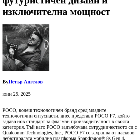
футуристичен дизайн и
изключителна мощност
By
Петър Ангелов
юни 25, 2025
POCO, водещ технологичен бранд сред младите
технологични ентусиасти, днес представи POCO F7, който
задава нов стандарт за флагман производителност в своята
категория. Тъй като POCO задълбочава сътрудничеството си с
Qualcomm Technologies, Inc., POCO F7 се захранва от наскоро
дебютиралата мобилна платформа Snapdragon®️ 8s Gen 4,