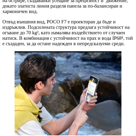
на острире, създавайки усещане за прецизност и движение,
докато златиста линия разделя панела за по-балансиран и
хармоничен вид.
Отвъд външния вид, POCO F7 е проектиран да бъде и
издръжлив. Подсилената структура предлага устойчивост на
огъване до 70 kg², като намалява въздействието от случаен
натиск. В комбинация с устойчивост на прах и вода IP68⁸, той
е създаден, за да остане надежден в непредсказуеми среди.