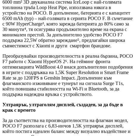
6000 mm² 3D двуканална система IceLoop с най-голямата
топлинна тръба Loop Heat Pipe, използвана някога в
устройство на POCO. В допълнение, батерията е с капацитет
6500 mAh (typ) – най-голямата в серията POCO F. В съчетание
с 90W HyperCharge³, която зарежда батерията до 80% само за
30 минути⁴, тя осигурява продължително време на екрана с
минимален престой. За допълнително удобство POCO F7
поддържа 22,5W обратно зареждане⁵, предлагайки широка
съвместимост с Xiaomi и други смартфон брандове.
Преобразувайки производителността в реална бързина, POCO
F7 работи с Xiaomi HyperOS 2⁶. На гейминг фронта
оптимизацията WildBoost 4.0 внася допълнителни подобрения
в игрите с поддръжка на 1,5K Super Resolution и Smart Frame
Rate за до 120FPS в Genshin Impact. Допълнение към
флагманското изживяване е тунерът на сигнала Surge T1s,
който повишава стабилността на Wi-Fi и Bluetooth, за да
поддържа надеждна връзка с устройството.
Ултраярък, ултраголям дисплей, създаден, за да бъде в
крак с времето
За да съответства на производителността на флагман модел,
POCO F7 разполага с 6,83-инчов 1,5K ултраярък дисплей,
който постига идеален баланс между визуално въздействие и