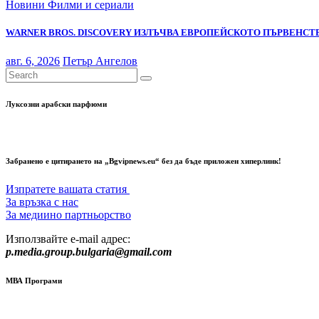
Новини
Филми и сериали
WARNER BROS. DISCOVERY ИЗЛЪЧВА ЕВРОПЕЙСКОТО ПЪРВЕНСТВ
авг. 6, 2026
Петър Ангелов
Луксозни арабски парфюми
Забранено е цитирането на „Bgvipnews.eu“ без да бъде приложен хиперлинк!
Изпратете вашата статия
За връзка с нас
За медиино партньорство
Използвайте e-mail адрес:
p.media.group.bulgaria@gmail.com
МВА Програми