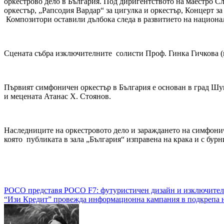
оркестрово дело в България. Под диригентството на маестро Сл
оркестър, „Рапсодия Вардар“ за цигулка и оркестър, Концерт з
Композитори оставили дълбока следа в развитието на национ
Сцената събра изключителните солисти Проф. Гинка Гичкова (ц
Първият симфоничен оркестър в България е основан в град Шу
и мецената Атанас Х. Стоянов.
Наследниците на оркестровото дело и зараждането на симфони
която публиката в зала „България“ изправена на крака и с бур
Навигация
POCO представя POCO F7: футуристичен дизайн и изключите
“Изи Кредит” провежда информационна кампания в подкрепа н