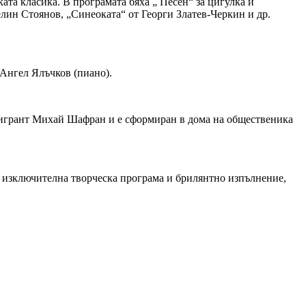
ата класика. В програмата бяха „ Песен“ за цигулка и
елин Стоянов, „Синеоката“ от Георги Златев-Черкин и др.
 Ангел Ялъчков (пиано).
емигрант Михай Шафран и е сформиран в дома на общественика
 изключителна творческа програма и брилянтно изпълнение,