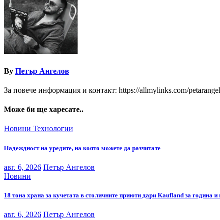
By
Петър Ангелов
За повече информация и контакт: https://allmylinks.com/petarange
Може би ще харесате..
Новини
Технологии
Надеждност на уредите, на която можете да разчитате
авг. 6, 2026
Петър Ангелов
Новини
18 тона храна за кучетата в столичните приюти дари Kaufland за година и
авг. 6, 2026
Петър Ангелов