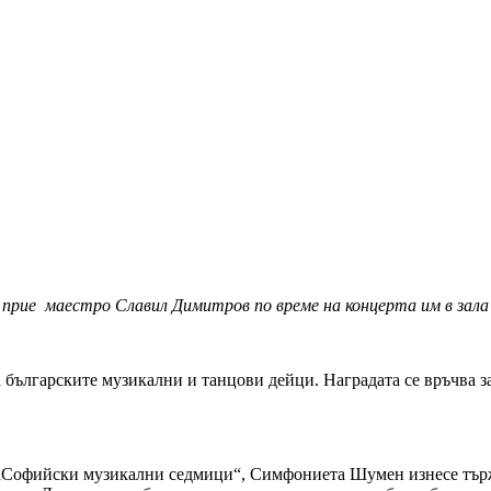
прие маестро Славил Димитров по време на концерта им в зала
 българските музикални и танцови дейци. Наградата се връчва з
 „Софийски музикални седмици“, Симфониета Шумен изнесе търж