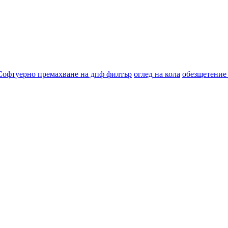
Софтуерно премахване на дпф филтър
оглед на кола
обезщетение