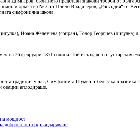
авил Димитров, събитието представи знакови творби от българск
а пиано и оркестър № 3 от Панчо Владигеров, „Рапсодия“ от Вес
алната симфонична школа.
игулка), Йоана Железчева (сопран), Тодор Георгиев (цигулка) и
мен на 26 февруари 1851 година. Той е създаден от унгарския 
чната традиция у нас, Симфониета Шумен отбелязаха празника с
ни овации аплодираше.
лна мощност
а доброволното кръводаряване