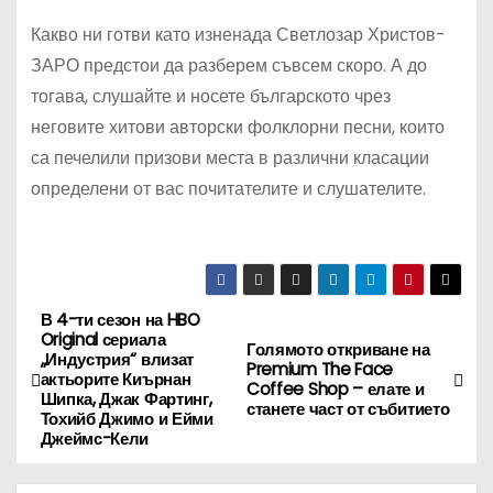
Какво ни готви като изненада Светлозар Христов-
ЗАРО предстои да разберем съвсем скоро. А до
тогава, слушайте и носете българското чрез
неговите хитови авторски фолклорни песни, които
са печелили призови места в различни класации
определени от вас почитателите и слушателите.
В 4-ти сезон на HBO
Н
Original сериала
Голямото откриване на
„Индустрия“ влизат
а
Premium The Face
актьорите Киърнан
Coffee Shop – елате и
Шипка, Джак Фартинг,
станете част от събитието
в
Тохийб Джимо и Ейми
Джеймс-Кели
и