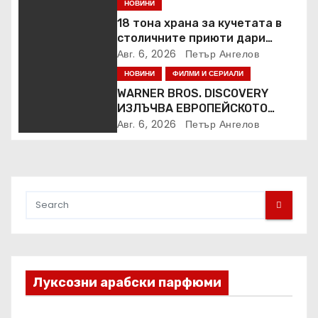
НОВИНИ
18 тона храна за кучетата в
столичните приюти дари
Kaufland за година и половина
Авг. 6, 2026
Петър Ангелов
НОВИНИ
ФИЛМИ И СЕРИАЛИ
WARNER BROS. DISCOVERY
ИЗЛЪЧВА ЕВРОПЕЙСКОТО
ПЪРВЕНСТВО ПО ЛЕКА
Авг. 6, 2026
Петър Ангелов
АТЛЕТИКА ПРЯКО ПО
ЕВРОСПОРТ И В НВО Мах
Луксозни арабски парфюми