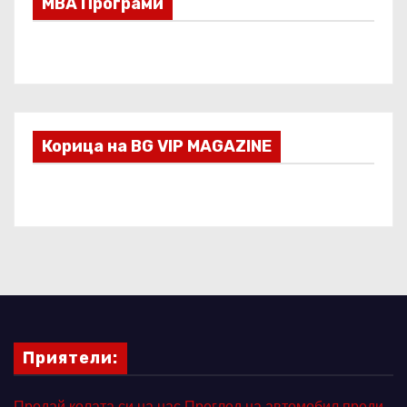
МВА Програми
Корица на BG VIP MAGAZINE
Приятели:
Продай колата си на нас
Преглед на автомобил преди