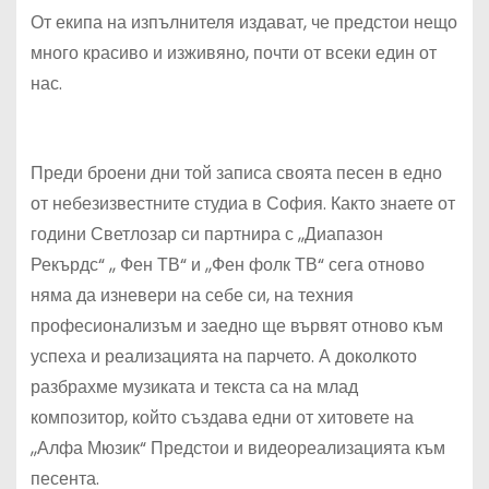
От екипа на изпълнителя издават, че предстои нещо
много красиво и изживяно, почти от всеки един от
нас.
Преди броени дни той записа своята песен в едно
от небезизвестните студиа в София. Както знаете от
години Светлозар си партнира с ,,Диапазон
Рекърдс“ ,, Фен ТВ“ и ,,Фен фолк ТВ“ сега отново
няма да изневери на себе си, на техния
професионализъм и заедно ще вървят отново към
успеха и реализацията на парчето. А доколкото
разбрахме музиката и текста са на млад
композитор, който създава едни от хитовете на
,,Алфа Мюзик“ Предстои и видеореализацията към
песента.