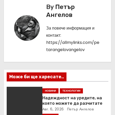
г
By
Петър
Ангелов
а
ц
За повече информация и
контакт:
и
https://allmylinks.com/pe
я
tarangelovangelov
Може би ще харесате..
НОВИНИ
ТЕХНОЛОГИИ
Надеждност на уредите, на
която можете да разчитате
Авг. 6, 2026
Петър Ангелов