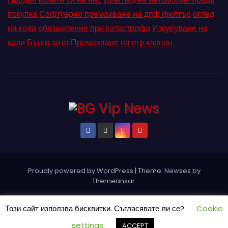
покупка
Софтуерно премахване на дпф филтър
оглед
на кола
обезщетение при катастрофа
Изкупуване на
коли Бъгси авто
Премахване на егр клапан
Proudly powered by WordPress
|
Theme: Newses by
Themeansar
.
Home
Pin Posts
КОНТАКТ
ПАРТНЬОРИ
Петър Ангелов
Този сайт използва бисквитки. Съгласявате ли се?
Cookie
Реклама
Социални мрежи
СЪБИТИЯ
settings
ACCEPT