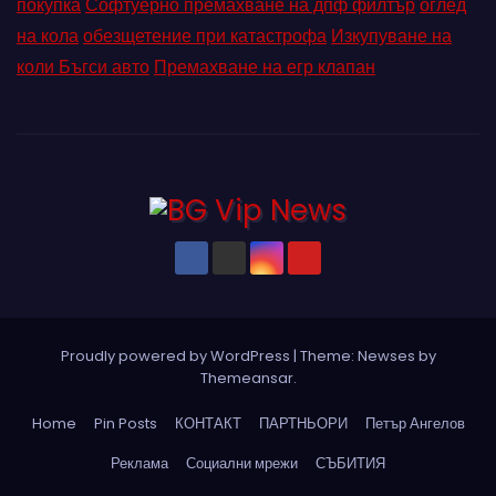
покупка
Софтуерно премахване на дпф филтър
оглед
на кола
обезщетение при катастрофа
Изкупуване на
коли Бъгси авто
Премахване на егр клапан
Proudly powered by WordPress
|
Theme: Newses by
Themeansar
.
Home
Pin Posts
КОНТАКТ
ПАРТНЬОРИ
Петър Ангелов
Реклама
Социални мрежи
СЪБИТИЯ