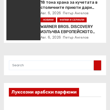
18 тона храна за кучетата в
столичните приюти дари
Kaufland за година и половина
Авг. 6, 2026
Петър Ангелов
НОВИНИ
ФИЛМИ И СЕРИАЛИ
WARNER BROS. DISCOVERY
ИЗЛЪЧВА ЕВРОПЕЙСКОТО
ПЪРВЕНСТВО ПО ЛЕКА
Авг. 6, 2026
Петър Ангелов
АТЛЕТИКА ПРЯКО ПО
ЕВРОСПОРТ И В НВО Мах
Луксозни арабски парфюми