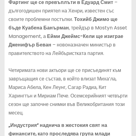
Фартинг ще се превъплъти в Едуард Смит
–
дългогодишен приятел на Хенри, известен със
своите проблемни постъпки.
Тохийб Джимо ще
бъде Куабена Банърман
, трейдър в Mostyn Asset
Management, а
Ейми Джеймс-Кели ще изиграе
Дженифър Беван
– новоназначен министър в
правителството на Лейбъристката партия.
Четиримата нови актьори ще се присъединят към
завръщащия се състав, в който влизат Миха’ла,
Мариса Абела, Кен Леунг, Сагар Радиа, Кит
Харингтън и Мириам Пече. Осемсерийният четвърти
сезон ще започне снимки във Великобритания този
месец.
„Индустрия“ наднича в жестокия свят на
финансите, като проследява група млади