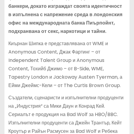
банкери, докато изграждат своята идентичност
в изпълнена с напрежение среда в лондонския
офис на международната банка Пиърпойнт,
подхранвана от секс, наркотици и тайни.
Киърнан Шипка е представлявана от WME и
Anonymous Content, Джак Фартинг – от
Independent Talent Group и Anonymous
Content, Тохийб Джимо – от B-Side, WME,
Tapestry London и Jackoway Austen Tyerman, а
Ейми Джеймс-Кели – от The Curtis Brown Group.
Създатели, сценаристи и изпълнителни продуценти
на „Индустрия“ са Мики Даун и Конрад Кей.
Сериалът е продукция на Bad Wolf за HBO/BBC.
Изпълнителни продуценти са Джейн Трантър, Кейт
Кроутър и Райън Расмусен за Bad Wolf и Ребека