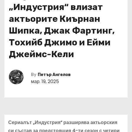
„Индустрия“ влизат
актьорите Киърнан
Шипка, Джак Фартинг,
Тохийб Джимо и Ейми
Джеймс-Кели
By
Петър Ангелов
мар. 19, 2025
Сериалът „Индустрия“ разширява актьорския
си състав за предстоящия 4-ти сезон с четири