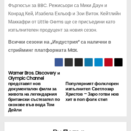
Фъргюсън за BBC. Режисьори са Мики Даун и
Конрад Кей, Изабела Екльоф и Зои Виток. Кейтлийн
Маккафри от Little Gems ще се присъедини като
изпълнителен продуцент за новия сезон.
Всички сезони на „Индустрия“ са налични в
стрийминг платформата Max.
Warner Bros. Discovery и
Н
Olympic Channel
представят нов
Популярният фолклорен
а
документален филм за
изпълнител Светлозар
живота на легендарния
Христов – Заро готви нов
в
британски състезател по
хит в поп фолк стил
скокове във вода Том
Дейли
и
г