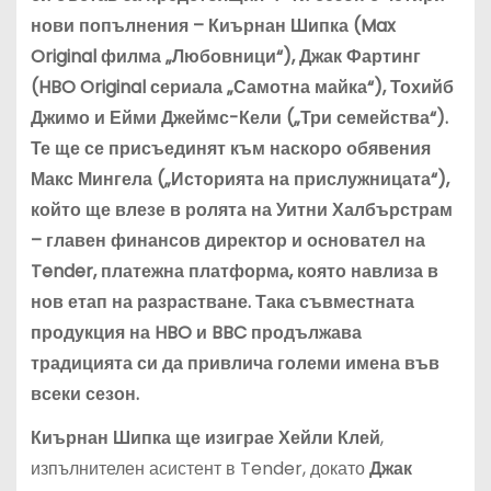
нови попълнения – Киърнан Шипка (Max
Original филма „Любовници“), Джак Фартинг
(HBO Original сериала „Самотна майка“), Тохийб
Джимо и Ейми Джеймс-Кели („Три семейства“).
Те ще се присъединят към наскоро обявения
Макс Мингела („Историята на прислужницата“),
който ще влезе в ролята на Уитни Халбърстрам
– главен финансов директор и основател на
Tender, платежна платформа, която навлиза в
нов етап на разрастване. Така съвместната
продукция на HBO и BBC продължава
традицията си да привлича големи имена във
всеки сезон.
Киърнан Шипка ще изиграе Хейли Клей
,
изпълнителен асистент в Tender, докато
Джак