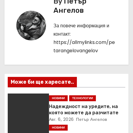
By
Петър
а
Ангелов
ц
За повече информация и
и
контакт:
я
https://allmylinks.com/pe
tarangelovangelov
Може би ще харесате..
НОВИНИ
ТЕХНОЛОГИИ
Надеждност на уредите, на
която можете да разчитате
Авг. 6, 2026
Петър Ангелов
НОВИНИ