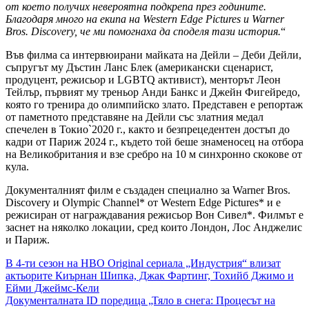
от което получих невероятна подкрепа през годините.
Благодаря много на екипа на Western Edge Pictures и Warner
Bros. Discovery, че ми помогнаха да споделя тази история.
“
Във филма са интервюирани майката на Дейли – Деби Дейли,
съпругът му Дъстин Ланс Блек (американски сценарист,
продуцент, режисьор и LGBTQ активист), менторът Леон
Тейлър, първият му треньор Анди Банкс и Джейн Фигейредо,
която го тренира до олимпийско злато. Представен е репортаж
от паметното представяне на Дейли със златния медал
спечелен в Токио`2020 г., както и безпрецедентен достъп до
кадри от Париж 2024 г., където той беше знаменосец на отбора
на Великобритания и взе сребро на 10 м синхронно скокове от
кула.
Документалният филм е създаден специално за Warner Bros.
Discovery и Olympic Channel* от Western Edge Pictures* и е
режисиран от награждавания режисьор Вон Сивел*. Филмът е
заснет на няколко локации, сред които Лондон, Лос Анджелис
и Париж.
Навигация
В 4-ти сезон на HBO Original сериала „Индустрия“ влизат
актьорите Киърнан Шипка, Джак Фартинг, Тохийб Джимо и
Ейми Джеймс-Кели
Документалната ID поредица „Тяло в снега: Процесът на