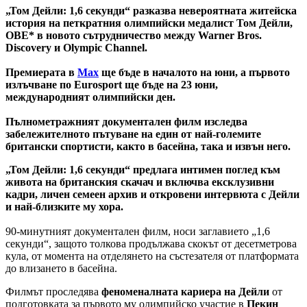
„Том Дейли: 1,6 секунди“ разказва невероятната житейска
история на петкратния олимпийски медалист Том Дейли,
OBE* в новото сътрудничество между Warner Bros.
Discovery и Olympic Channel.
Премиерата в
Max
ще бъде в началото на юни, а първото
излъчване по Eurosport ще бъде на 23 юни,
международният олимпийски ден.
Пълнометражният документален филм изследва
забележителното пътуване на един от най-големите
британски спортисти, както в басейна, така и извън него.
„Том Дейли: 1,6 секунди“ предлага интимен поглед към
живота на британския скачач и включва ексклузивни
кадри, личен семеен архив и откровени интервюта с Дейли
и най-близките му хора.
90-минутният документален филм, носи заглавието „1,6
секунди“, защото толкова продължава скокът от десетметрова
кула, от момента на отделянето на състезателя от платформата
до влизането в басейна.
Филмът проследява
феноменалната кариера на Дейли
от
подготовката за първото му олимпийско участие в
Пекин