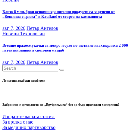
Близо 6 млн. броя основни хранителни продукти са закупени от
„Кошница с грижа“ в Kaufland от старта на кампанията
авг. 7, 2026
Петър Ангелов
Новини
Технологии
Dreame прахосмукачки за мокро и сухо почистване надхвърлиха 2 000
патентни заявки в световен мащаб
авг. 7, 2026
Петър Ангелов
Луксозни арабски парфюми
Забранено е цитирането на „Bgvipnews.eu“ без да бъде приложен хиперлинк!
Изпратете вашата статия
За връзка с нас
За медиино партньорство