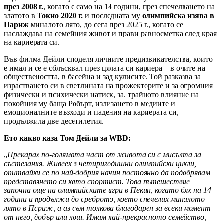
през 2008 г.
, когато е само на 14 години, през спечелването на
златото в
Токио 2020 г.
и последната му
олимпийска изява в
Париж
миналото лято, до сега през 2025 г., когато се
наслаждава на семейния живот и прави равносметка след края
на кариерата си.
Във филма Дейли споделя личните предизвикателства, които
е имал и се е сблъсквал през цялата си кариера – в очите на
обществеността, в басейна и зад кулисите. Той разказва за
израстването си в светлината на прожекторите и за огромния
физически и психически натиск, за. трайното влияние на
покойния му баща Робърт, излизането в медиите и
емоционалните възходи и падения на кариерата си,
продължила две десетилетия.
Ето какво каза Том Дейли за WBD:
„
Прeкарах по-голямата част от живота си с мисълта за
състезания. Живеех в четиригодишни олимпийски цикли,
опитвайки се по най-добрия начин постоянно да подобрявам
представянето си като спортист. Това пътешествие
започна още на олимпийските игри в Пекин, когато бях на 14
години и продължи до среброто, което спечелих миналото
лято в Париж, а аз съм толкова благодарен за всеки момент
от него, добър или лош. Имам най-прекрасното семейство,