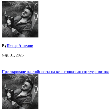
By
Петър Ангелов
мар. 31, 2026
Навигация
Преоткриване на стойността на вече използван софтуер: митове