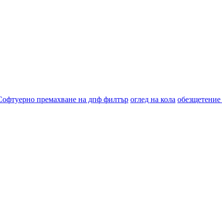
Софтуерно премахване на дпф филтър
оглед на кола
обезщетение