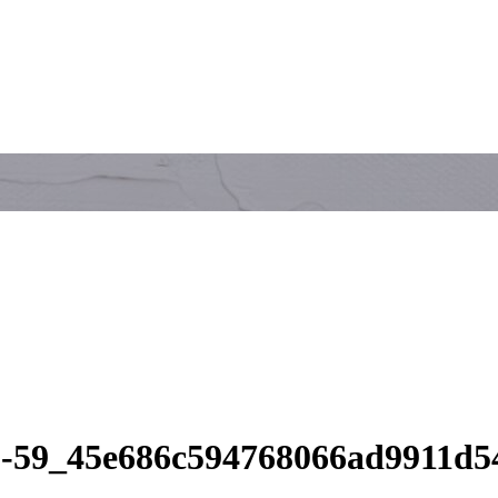
15-59_45e686c594768066ad9911d5