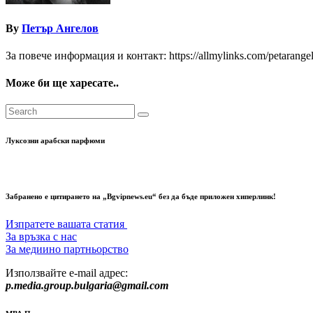
By
Петър Ангелов
За повече информация и контакт: https://allmylinks.com/petarange
Може би ще харесате..
Луксозни арабски парфюми
Забранено е цитирането на „Bgvipnews.eu“ без да бъде приложен хиперлинк!
Изпратете вашата статия
За връзка с нас
За медиино партньорство
Използвайте e-mail адрес:
p.media.group.bulgaria@gmail.com