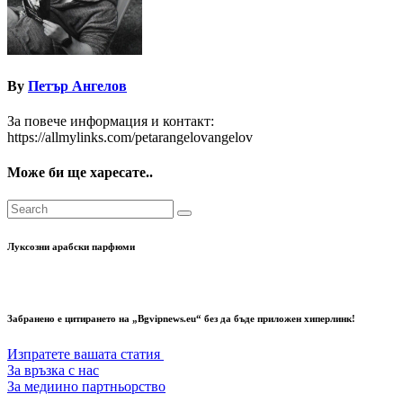
By
Петър Ангелов
За повече информация и контакт:
https://allmylinks.com/petarangelovangelov
Може би ще харесате..
Луксозни арабски парфюми
Забранено е цитирането на „Bgvipnews.eu“ без да бъде приложен хиперлинк!
Изпратете вашата статия
За връзка с нас
За медиино партньорство