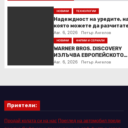
я
НОВИНИ
ТЕХНОЛОГИИ
Надеждност на уредите, н
която можете да разчитат
Авг. 6, 2026
Петър Ангелов
НОВИНИ
ФИЛМИ И СЕРИАЛИ
WARNER BROS. DISCOVERY
ИЗЛЪЧВА ЕВРОПЕЙСКОТО
ПЪРВЕНСТВО ПО ЛЕКА
Авг. 6, 2026
Петър Ангелов
АТЛЕТИКА ПРЯКО ПО
ЕВРОСПОРТ И В НВО Мах
Приятели:
Продай колата си на нас
Преглед на автомобил преди