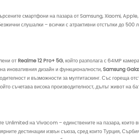
търсените смартфони на пазара от Samsung, Xiaomi, Apple
безжични слушалки – всички с атрактивни отстъпки до 500 л
лени от
Realme
12 Pro+ 5G
, който разполага с 64MP камера
 на иновативния дизайн и функционалности,
Samsung Galaxy
одителност и възможности за мултитаскинг. Със гореща отс
 който съчетава висока производителност, дълъг живот на ба
е Unlimited на Vivacom – единствените на пазара, които 
лярните дестинации извън съюза, сред които Турция, Сърбия