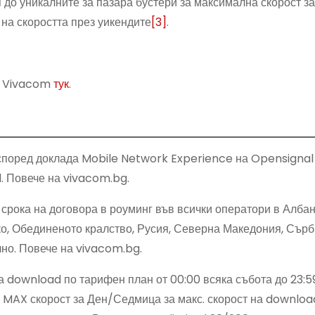
п до уникалните за пазара бустери за максимална скорост за
 на скоростта през уикендите
[3]
.
в Vivacom
тук
.
според доклада Mobile Network Experience на Opensignal
d. Повече на vivacom.bg.
 срока на договора в роуминг във всички оператори в Албан
о, Обединеното кралство, Русия, Северна Македония, Сърби
чно. Повече на vivacom.bg.
а download по тарифен план от 00:00 всяка събота до 23:5
о. MAX скорост за Ден/Седмица за макс. скорост на download