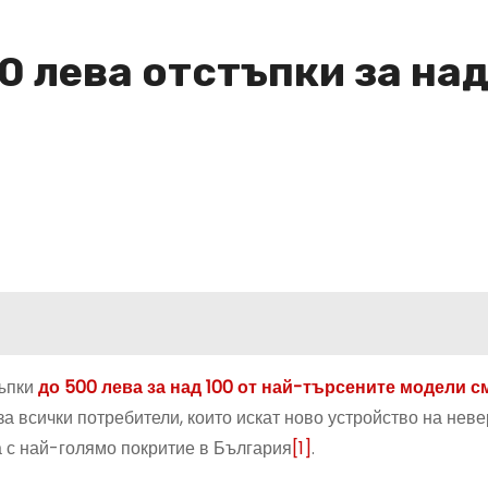
0 лева отстъпки за на
тъпки
до 500 лева за над 100 от най-търсените модели 
за всички потребители, които искат ново устройство на нев
 с най-голямо покритие в България
[1]
.