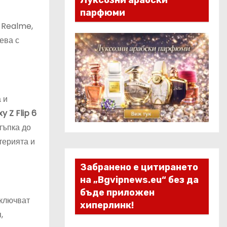
Луксозни арабски
парфюми
, Realme,
ева с
 и
 Z Flip 6
тъпка до
терията и
Забранено е цитирането
на „Bgvipnews.eu“ без да
бъде приложен
включват
хиперлинк!
,