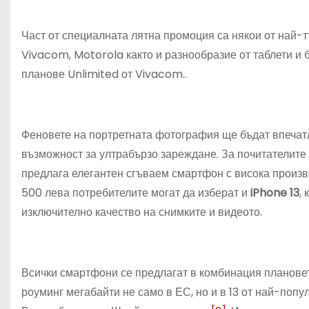
Част от специалната лятна промоция са някои от най-
Vivacom, Motorola както и разнообразие от таблети и 
планове Unlimited от Vivacom..
Феновете на портретната фотография ще бъдат впечат
възможност за ултрабързо зареждане. За почитателите
предлага елегантен сгъваем смартфон с висока произв
500 лева потребителите могат да изберат и
iPhone 13
,
изключително качество на снимките и видеото.
Всички смартфони се предлагат в комбинация плановет
роуминг мегабайти не само в ЕС, но и в 13 от най-попу