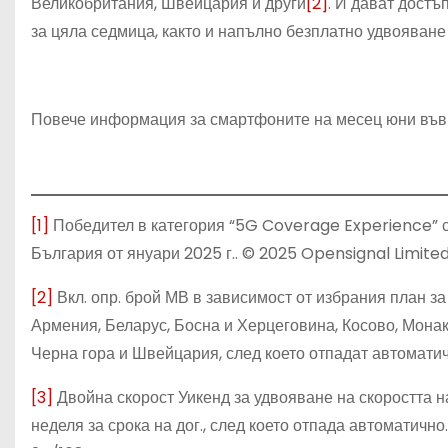
Великобритания, Швейцария и други
[2]
. И дават достъ
за цяла седмица, както и напълно безплатно удвояване
Повече информация за смартфоните на месец юни въ
[1]
Победител в категория “5G Coverage Experience” 
България от януари 2025 г.. © 2025 Opensignal Limite
[2]
Вкл. опр. брой МВ в зависимост от избрания план за
Армения, Беларус, Босна и Херцеговина, Косово, Монак
Черна гора и Швейцария, след което отпадат автомати
[3]
Двойна скорост Уикенд за удвояване на скоростта н
неделя за срока на дог., след което отпада автоматичн