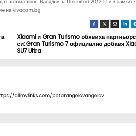
дат автоматично. Валидни за Unlimited 20/200 и в рамките 
че на vivacom.bg
та
Xiaomi и Gran Turismo обявиха партньор
си: Gran Turismo 7 официално добавя Xia
SU7 Ultra
https://allmylinks.com/petarangelovangelov