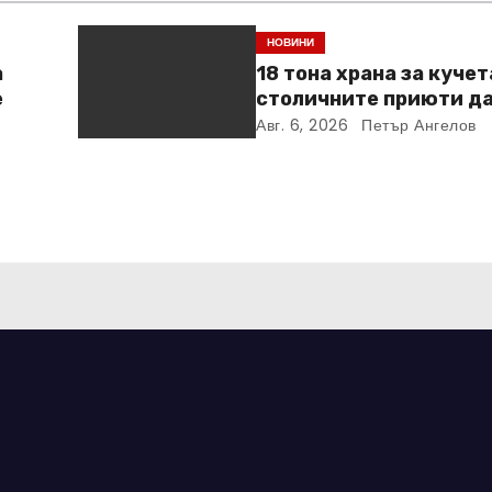
НОВИНИ
а
18 тона храна за кучет
е
столичните приюти д
Kaufland за година и 
Авг. 6, 2026
Петър Ангелов