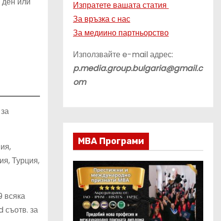
 ден или
Изпратете вашата статия
За връзка с нас
За медиино партньорство
Използвайте e-mail адрес:
p.media.group.bulgaria@gmail.c
om
 за
МВА Програми
ия,
я, Турция,
9 всяка
 съотв. за