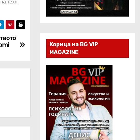
на техн.
ството
omi
Корица на BG VIP
MAGAZINE