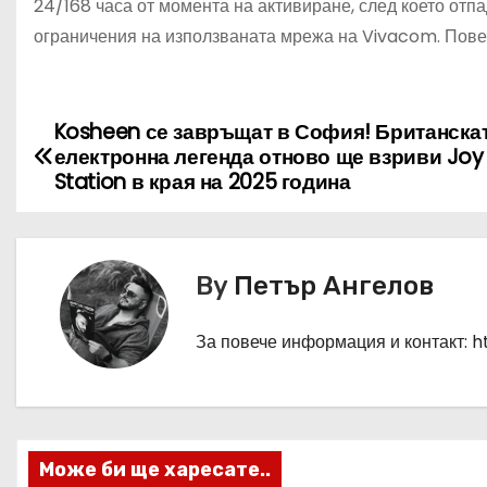
24/168 часа от момента на активиране, след което отпа
ограничения на използваната мрежа на Vivacom. Пове
Kosheen се завръщат в София! Британска
Н
електронна легенда отново ще взриви Joy
а
Station в края на 2025 година
в
и
By
Петър Ангелов
г
За повече информация и контакт: 
а
ц
и
Може би ще харесате..