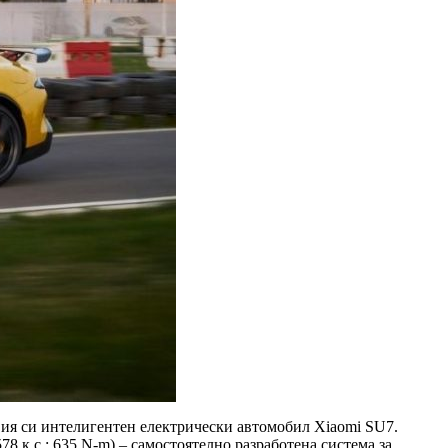
рвия си интелигентен електрически автомобил Xiaomi SU7.
8 к.с.; 635 N-m) – самостоятелно разработена система за