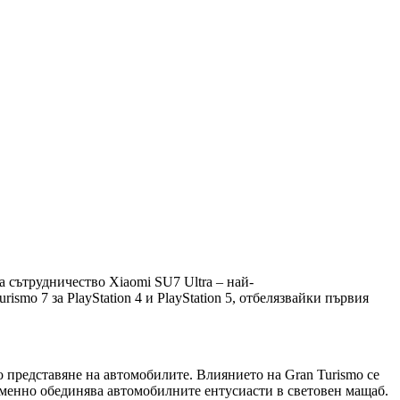
ва сътрудничество Xiaomi SU7 Ultra – най-
mo 7 за PlayStation 4 и PlayStation 5, отбелязвайки първия
то представяне на автомобилите. Влиянието на Gran Turismo се
еменно обединява автомобилните ентусиасти в световен мащаб.