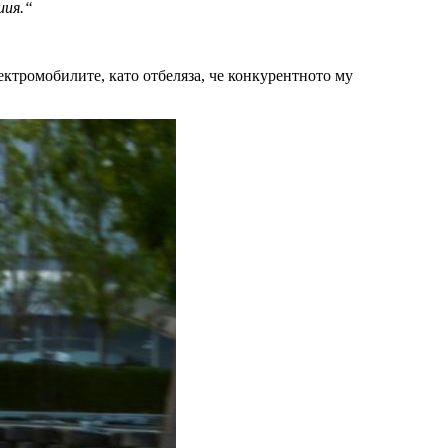
шия.“
ектромобилите, като отбеляза, че конкурентното му