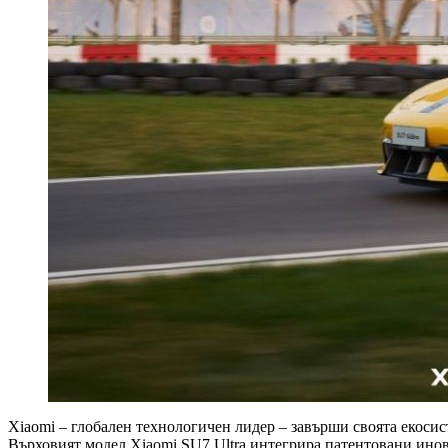
Xiaomi – глобален технологичен лидер – завърши своята екосис
Върховият модел Xiaomi SU7 Ultra интегрира патентовани инова