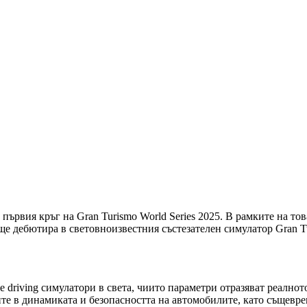
 първия кръг на Gran Turismo World Series 2025. В рамките на то
дебютира в световноизвестния състезателен симулатор Gran Turis
е driving симулатори в света, чиито параметри отразяват реално
те в динамиката и безопасността на автомобилите, като същевр