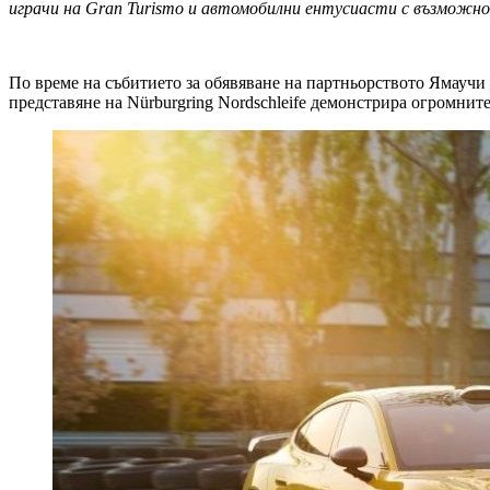
играчи на Gran Turismo и автомобилни ентусиасти с възможн
По време на събитието за обявяване на партньорството Ямаучи 
представяне на Nürburgring Nordschleife демонстрира огромни