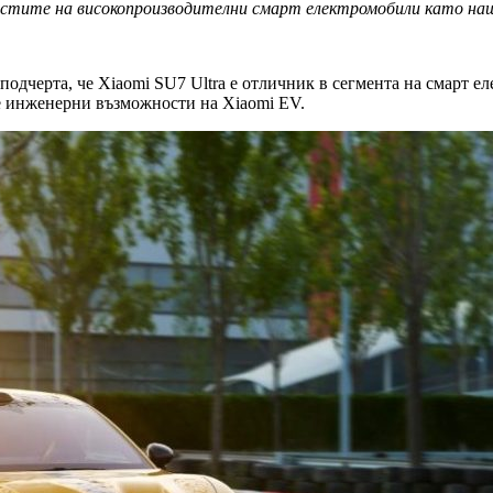
остите на високопроизводителни смарт електромобили като на
подчерта, че Xiaomi SU7 Ultra е отличник в сегмента на смарт ел
те инженерни възможности на Xiaomi EV.