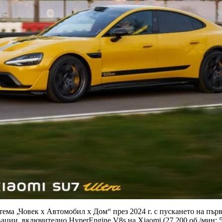
тема „Човек x Автомобил x Дом“ през 2024 г. с пускането на пъ
ции, включително HyperEngine V8s на Xiaomi (27 200 об./мин; 57