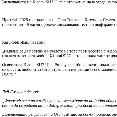
Включването на Xiaomi SU7 Ultra е отражение на възхода на с
През май 2025 г. създателят на Gran Turismo – Казунори Ямауч
посещението Ямаучи проведе завладяващо тестово шофиране на 
Казунори Ямаучи заяви:
„Радваме се да поставим началото на това партньорство с Xiao
изключителен автомобил, Xiaomi SU7, като основна част от ця
Освен това Xiaomi SU7 Ultra Prototype разби конвенционалните
смелостта, любопитството, страстта и непрестанната отдаденос
Digital.“
Лей Джун отбеляза:
„Философията на г-н Ямаучи за изграждане на по-добро общест
света да се радват на по-добър живот чрез достъпни и инов
„Световната репутация на Gran Turismo за безкомпромисно кач