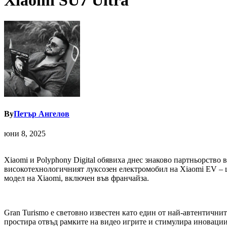
Xiaomi SU7 Ultra
By
Петър Ангелов
юни 8, 2025
Xiaomi и Polyphony Digital обявиха днес знаково партньорство в
високотехнологичният луксозен електромобил на Xiaomi EV – ще 
модел на Xiaomi, включен във франчайза.
Gran Turismo е световно известен като един от най-автентичнит
простира отвъд рамките на видео игрите и стимулира иновации