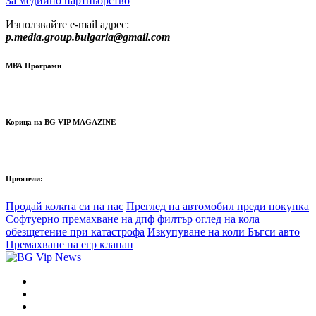
За медиино партньорство
Използвайте e-mail адрес:
p.media.group.bulgaria@gmail.com
МВА Програми
Корица на BG VIP MAGAZINE
Приятели:
Продай колата си на нас
Преглед на автомобил преди покупка
Софтуерно премахване на дпф филтър
оглед на кола
обезщетение при катастрофа
Изкупуване на коли Бъгси авто
Премахване на егр клапан