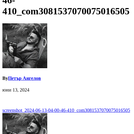
46-
410_com3081537070075016505
By
Петър Ангелов
юни 13, 2024
Навигация
screenshot_2024-06-13-04-00-46-410_com3081537070075016505