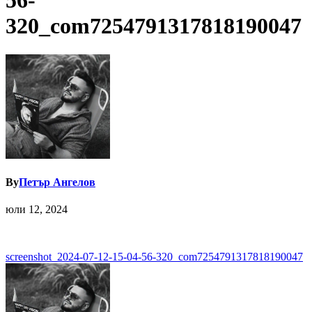
56-
320_com7254791317818190047
By
Петър Ангелов
юли 12, 2024
Навигация
screenshot_2024-07-12-15-04-56-320_com7254791317818190047