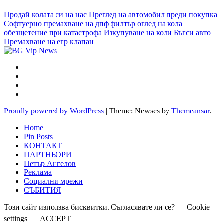
Продай колата си на нас
Преглед на автомобил преди покупка
Софтуерно премахване на дпф филтър
оглед на кола
обезщетение при катастрофа
Изкупуване на коли Бъгси авто
Премахване на егр клапан
Proudly powered by WordPress
|
Theme: Newses by
Themeansar
.
Home
Pin Posts
КОНТАКТ
ПАРТНЬОРИ
Петър Ангелов
Реклама
Социални мрежи
СЪБИТИЯ
Този сайт използва бисквитки. Съгласявате ли се?
Cookie
settings
ACCEPT