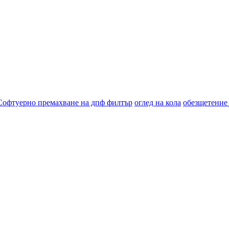
Софтуерно премахване на дпф филтър
оглед на кола
обезщетение