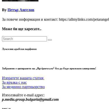
By
Петър Ангелов
За повече информация и контакт: https://allmylinks.com/petarange
Може би ще харесате..
Луксозни арабски парфюми
Забранено е цитирането на „Bgvipnews.eu“ без да бъде приложен хиперлинк!
Изпратете вашата статия
За връзка с нас
За медиино партньорство
Използвайте e-mail адрес:
p.media.group.bulgaria@gmail.com