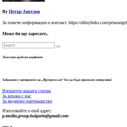
By
Петър Ангелов
За повече информация и контакт: https://allmylinks.com/petarange
Може би ще харесате..
Луксозни арабски парфюми
Забранено е цитирането на „Bgvipnews.eu“ без да бъде приложен хиперлинк!
Изпратете вашата статия
За връзка с нас
За медиино партньорство
Използвайте e-mail адрес:
p.media.group.bulgaria@gmail.com