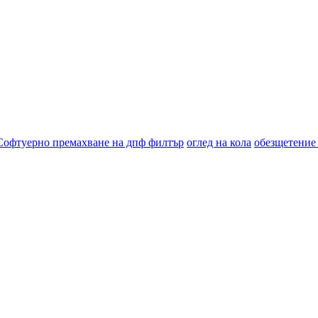
Софтуерно премахване на дпф филтър
оглед на кола
обезщетение