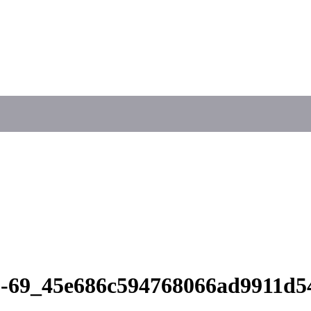
29-69_45e686c594768066ad9911d5