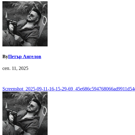
By
Петър Ангелов
сеп. 11, 2025
Навигация
Screenshot_2025-09-11-16-15-29-69_45e686c594768066ad9911d54