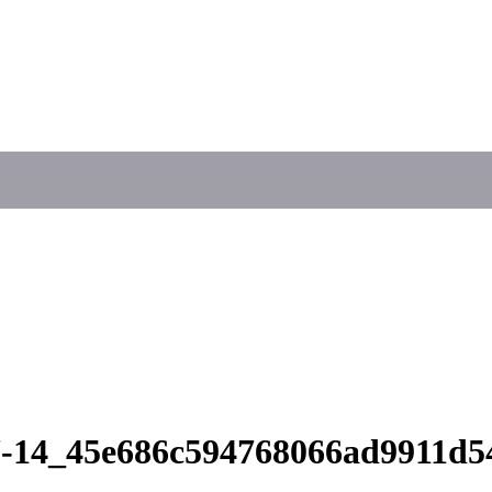
07-14_45e686c594768066ad9911d5