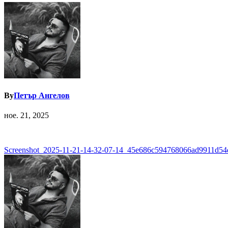
By
Петър Ангелов
ное. 21, 2025
Навигация
Screenshot_2025-11-21-14-32-07-14_45e686c594768066ad9911d54