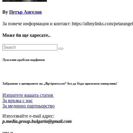
By
Петър Ангелов
За повече информация и контакт: https://allmylinks.com/petarange
Може би ще харесате..
Луксозни арабски парфюми
Забранено е цитирането на „Bgvipnews.eu“ без да бъде приложен хиперлинк!
Изпратете вашата статия
За връзка с нас
За медиино партньорство
Използвайте e-mail адрес:
p.media.group.bulgaria@gmail.com