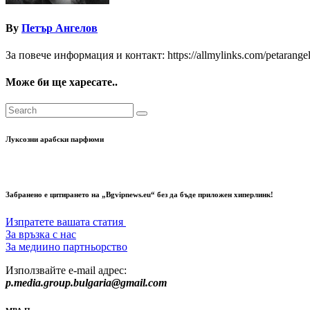
By
Петър Ангелов
За повече информация и контакт: https://allmylinks.com/petarange
Може би ще харесате..
Луксозни арабски парфюми
Забранено е цитирането на „Bgvipnews.eu“ без да бъде приложен хиперлинк!
Изпратете вашата статия
За връзка с нас
За медиино партньорство
Използвайте e-mail адрес:
p.media.group.bulgaria@gmail.com