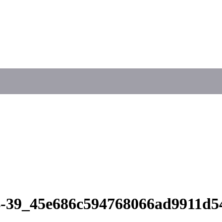
04-39_45e686c594768066ad9911d5