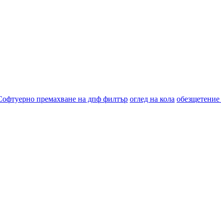
Софтуерно премахване на дпф филтър
оглед на кола
обезщетение