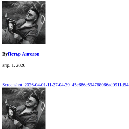
By
Петър Ангелов
апр. 1, 2026
Навигация
Screenshot_2026-04-01-11-27-04-39_45e686c594768066ad9911d54