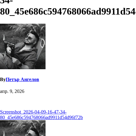
34-
80_45e686c594768066ad9911d54
By
Петър Ангелов
апр. 9, 2026
Навигация
Screenshot_2026-04-09-16-47-34-
80_45e686c594768066ad9911d54d96f72b