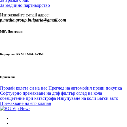
За връзка с нас
За медиино партньорство
Използвайте e-mail адрес:
p.media.group.bulgaria@gmail.com
МВА Програми
Корица на BG VIP MAGAZINE
Приятели:
Продай колата си на нас
Преглед на автомобил преди покупка
Софтуерно премахване на дпф филтър
оглед на кола
обезщетение при катастрофа
Изкупуване на коли Бъгси авто
Премахване на егр клапан