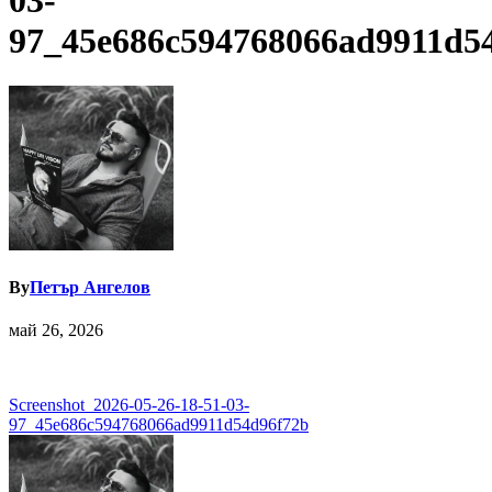
03-
97_45e686c594768066ad9911d5
By
Петър Ангелов
май 26, 2026
Навигация
Screenshot_2026-05-26-18-51-03-
97_45e686c594768066ad9911d54d96f72b