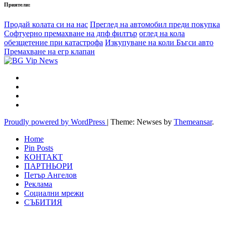
Приятели:
Продай колата си на нас
Преглед на автомобил преди покупка
Софтуерно премахване на дпф филтър
оглед на кола
обезщетение при катастрофа
Изкупуване на коли Бъгси авто
Премахване на егр клапан
Proudly powered by WordPress
|
Theme: Newses by
Themeansar
.
Home
Pin Posts
КОНТАКТ
ПАРТНЬОРИ
Петър Ангелов
Реклама
Социални мрежи
СЪБИТИЯ