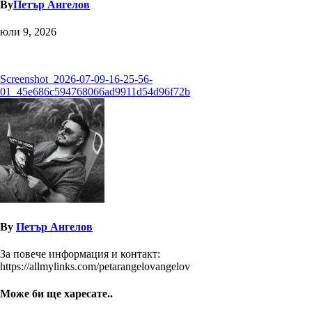
By
Петър Ангелов
юли 9, 2026
Навигация
Screenshot_2026-07-09-16-25-56-
01_45e686c594768066ad9911d54d96f72b
By
Петър Ангелов
За повече информация и контакт:
https://allmylinks.com/petarangelovangelov
Може би ще харесате..