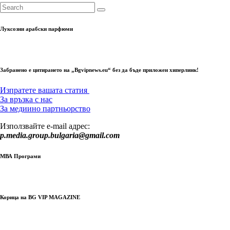
Луксозни арабски парфюми
Забранено е цитирането на „Bgvipnews.eu“ без да бъде приложен хиперлинк!
Изпратете вашата статия
За връзка с нас
За медиино партньорство
Използвайте e-mail адрес:
p.media.group.bulgaria@gmail.com
МВА Програми
Корица на BG VIP MAGAZINE