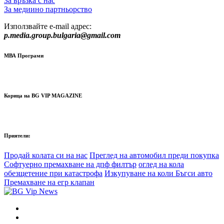
За връзка с нас
За медиино партньорство
Използвайте e-mail адрес:
p.media.group.bulgaria@gmail.com
МВА Програми
Корица на BG VIP MAGAZINE
Приятели:
Продай колата си на нас
Преглед на автомобил преди покупка
Софтуерно премахване на дпф филтър
оглед на кола
обезщетение при катастрофа
Изкупуване на коли Бъгси авто
Премахване на егр клапан