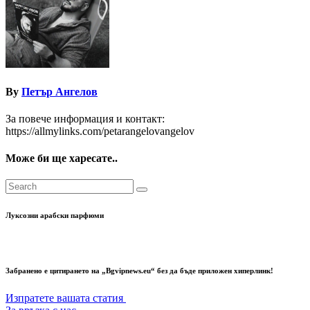
By
Петър Ангелов
За повече информация и контакт:
https://allmylinks.com/petarangelovangelov
Може би ще харесате..
Луксозни арабски парфюми
Забранено е цитирането на „Bgvipnews.eu“ без да бъде приложен хиперлинк!
Изпратете вашата статия