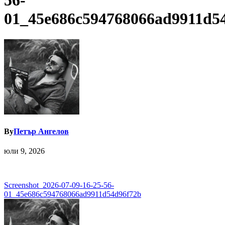
56-
01_45e686c594768066ad9911d5
By
Петър Ангелов
юли 9, 2026
Навигация
Screenshot_2026-07-09-16-25-56-
01_45e686c594768066ad9911d54d96f72b