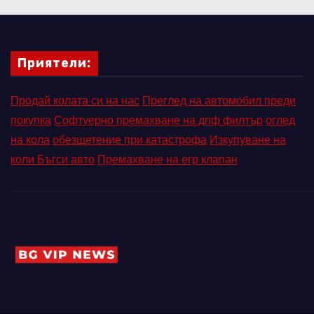
Приятели:
Продай колата си на нас
Преглед на автомобил преди
покупка
Софтуерно премахване на дпф филтър
оглед
на кола
обезщетение при катастрофа
Изкупуване на
коли Бъгси авто
Премахване на егр клапан