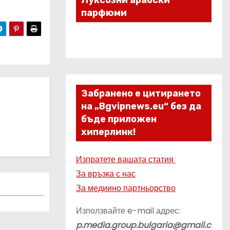
Луксозни арабски
парфюми
Забранено е цитирането
на „Bgvipnews.eu“ без да
бъде приложен
хиперлинк!
Изпратете вашата статия
За връзка с нас
За медиино партньорство
Използвайте e-mail адрес:
p.media.group.bulgaria@gmail.c