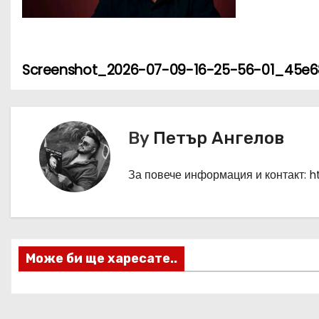
Screenshot_2026-07-09-16-25-56-01_45e
Н
а
в
By
Петър Ангелов
и
За повече информация и контакт: 
г
а
ц
Може би ще харесате..
и
я