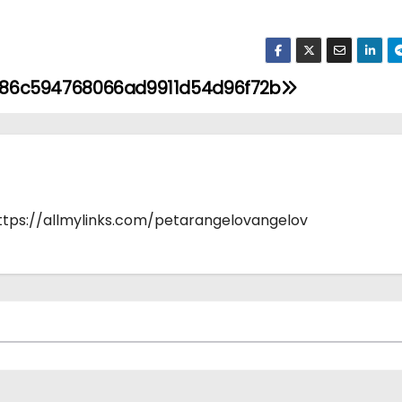
686c594768066ad9911d54d96f72b
https://allmylinks.com/petarangelovangelov