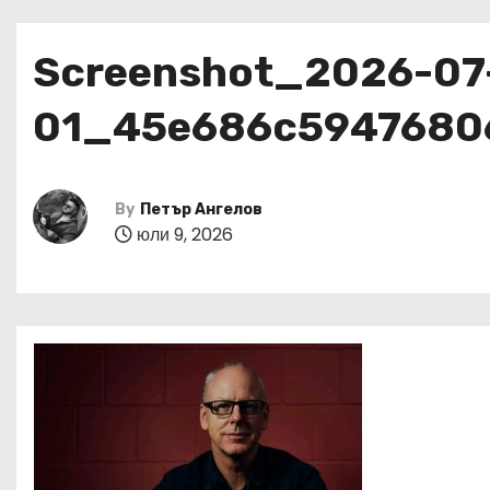
Screenshot_2026-07
01_45e686c5947680
By
Петър Ангелов
юли 9, 2026