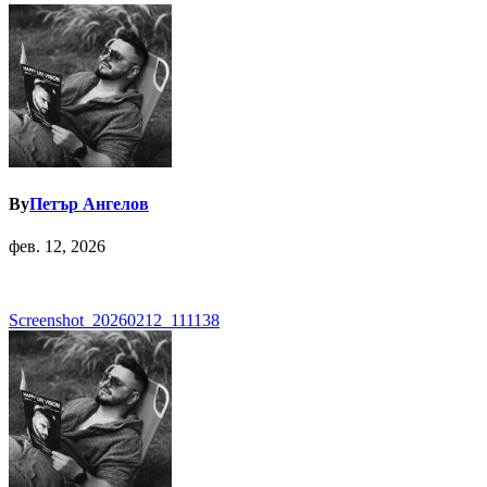
By
Петър Ангелов
фев. 12, 2026
Навигация
Screenshot_20260212_111138