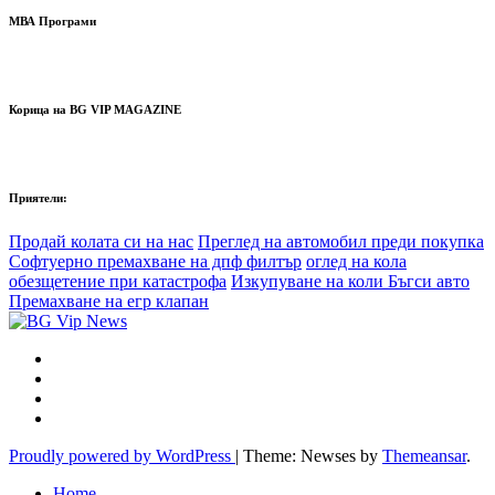
МВА Програми
Корица на BG VIP MAGAZINE
Приятели:
Продай колата си на нас
Преглед на автомобил преди покупка
Софтуерно премахване на дпф филтър
оглед на кола
обезщетение при катастрофа
Изкупуване на коли Бъгси авто
Премахване на егр клапан
Proudly powered by WordPress
|
Theme: Newses by
Themeansar
.
Home