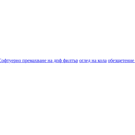
Софтуерно премахване на дпф филтър
оглед на кола
обезщетение