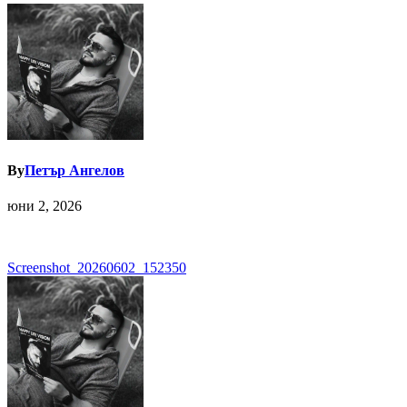
By
Петър Ангелов
юни 2, 2026
Навигация
Screenshot_20260602_152350