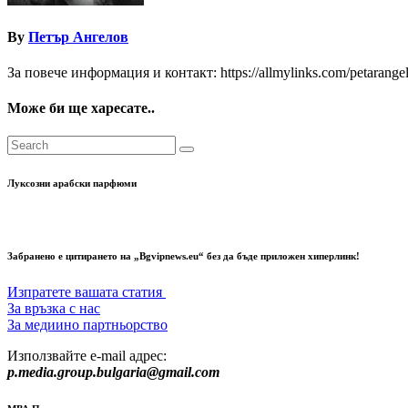
By
Петър Ангелов
За повече информация и контакт: https://allmylinks.com/petarange
Може би ще харесате..
Луксозни арабски парфюми
Забранено е цитирането на „Bgvipnews.eu“ без да бъде приложен хиперлинк!
Изпратете вашата статия
За връзка с нас
За медиино партньорство
Използвайте e-mail адрес:
p.media.group.bulgaria@gmail.com