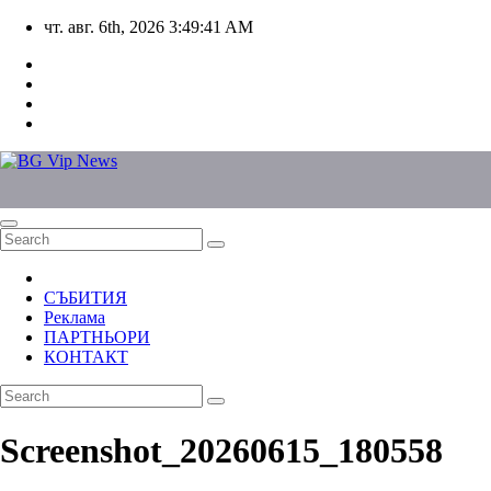
Skip
чт. авг. 6th, 2026
3:49:41 AM
to
content
СЪБИТИЯ
Реклама
ПАРТНЬОРИ
КОНТАКТ
Screenshot_20260615_180558