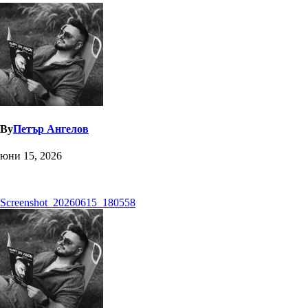
By
Петър Ангелов
юни 15, 2026
Навигация
Screenshot_20260615_180558