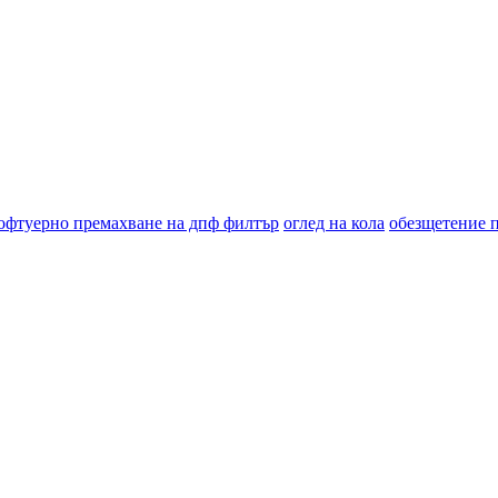
офтуерно премахване на дпф филтър
оглед на кола
обезщетение 