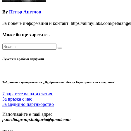
By
Петър Ангелов
За повече информация и контакт: https://allmylinks.com/petarange
Може би ще харесате..
Луксозни арабски парфюми
Забранено е цитирането на „Bgvipnews.eu“ без да бъде приложен хиперлинк!
Изпратете вашата статия
За връзка с нас
За медиино партньорство
Използвайте e-mail адрес:
p.media.group.bulgaria@gmail.com