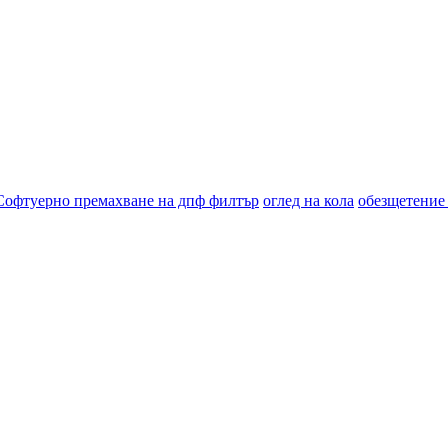
Софтуерно премахване на дпф филтър
оглед на кола
обезщетение