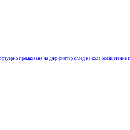
офтуерно премахване на дпф филтър
оглед на кола
обезщетение 