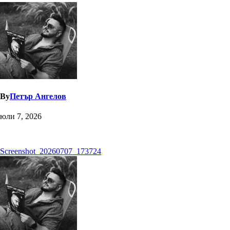
By
Петър Ангелов
юли 7, 2026
Навигация
Screenshot_20260707_173724