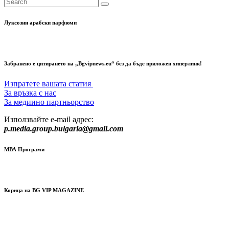
Луксозни арабски парфюми
Забранено е цитирането на „Bgvipnews.eu“ без да бъде приложен хиперлинк!
Изпратете вашата статия
За връзка с нас
За медиино партньорство
Използвайте e-mail адрес:
p.media.group.bulgaria@gmail.com
МВА Програми
Корица на BG VIP MAGAZINE