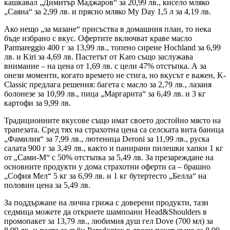
кашкавал „Димитър Маджаров“ за 20,99 лв., кисело мляко
„Саяна“ за 2,99 лв. и прясно мляко My Day 1,5 л за 4,19 лв.
Ако нещо „за мазане“ присъства в домашния план, то нека
бъде избрано с вкус. Офертите включват краве масло
Parmareggio 400 г за 13,99 лв., топено сирене Hochland за 6,99
лв. и Kiri за 4,69 лв. Пастетът от Karo също заслужава
внимание – на цена от 1,69 лв. с цели 47% отстъпка. А за
онези моменти, когато времето не стига, но вкусът е важен, K-
Classic предлага решения: багета с масло за 2,79 лв., лазаня
болонезе за 10,99 лв., пица „Маргарита“ за 6,49 лв. и 3 кг
картофи за 9,99 лв.
Традиционните вкусове също имат своето достойно място на
трапезата. Сред тях на страхотна цена са селската вита баница
„Фамилия“ за 7,99 лв., лютеница Deroni за 11,99 лв., руска
салата 900 г за 3,49 лв., както и панирани пилешки хапки 1 кг
от „Сами-М“ с 50% отстъпка за 5,49 лв. За презареждане на
основните продукти у дома страхотни оферти са – брашно
„София Мел“ 5 кг за 6,99 лв. и 1 кг бутертесто „Белла“ на
половин цена за 5,49 лв.
За поддържане на лична грижа с доверени продукти, тази
седмица можете да откриете шампоани Head&Shoulders в
промопакет за 13,79 лв., любимия душ гел Dove (700 мл) за