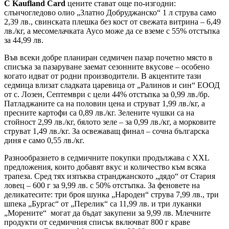
С Kaufland Card
цените стават още по-изгодни:
слънчогледово олио „Златно Добруджанско“ 1 л струва само
2,39 лв., свинската плешка без кост от свежата витрина – 6,49
лв./кг, а месомелачката Ayco може да се вземе с 55% отстъпка
за 44,99 лв.
Във всеки добре планиран седмичен пазар почетно място в
списъка за пазаруване заемат сезонните вкусове – особено
когато идват от родни производители. В акцентите тази
седмица влизат сладката царевица от „Ралинов и син“ ЕООД
от с. Лозен, Септември с цели 44% отстъпка за 0,99 лв./бр.
Патладжаните са на половин цена и струват 1,99 лв./кг, а
пресните картофи са 0,89 лв./кг. Зелените чушки са на
стойност 2,99 лв./кг, бялото зеле – за 0,99 лв./кг, а морковите
струват 1,49 лв./кг. За освежаващ финал – сочна българска
диня е само 0,55 лв./кг.
Разнообразието в седмичните покупки продължава с XXL
предложения, които добавят вкус и количество към всяка
трапеза. Сред тях изпъква странджанското „дядо“ от Стария
ловец – 600 г за 9,99 лв. с 50% отстъпка. За феновете на
деликатесите: три броя шунка „Народен“ струва 7,99 лв., три
шпека „Бургас“ от „Перелик“ са 11,99 лв. и три луканки
„Морените“ могат да бъдат закупени за 9,99 лв. Млечните
продукти от седмичния списък включват 800 г краве