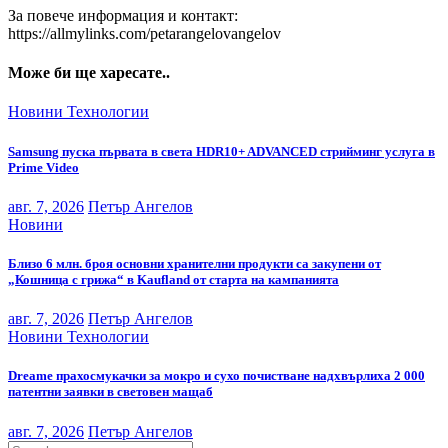
За повече информация и контакт:
https://allmylinks.com/petarangelovangelov
Може би ще харесате..
Новини
Технологии
Samsung пуска първата в света HDR10+ ADVANCED стрийминг услуга в
Prime Video
авг. 7, 2026
Петър Ангелов
Новини
Близо 6 млн. броя основни хранителни продукти са закупени от
„Кошница с грижа“ в Kaufland от старта на кампанията
авг. 7, 2026
Петър Ангелов
Новини
Технологии
Dreame прахосмукачки за мокро и сухо почистване надхвърлиха 2 000
патентни заявки в световен мащаб
авг. 7, 2026
Петър Ангелов