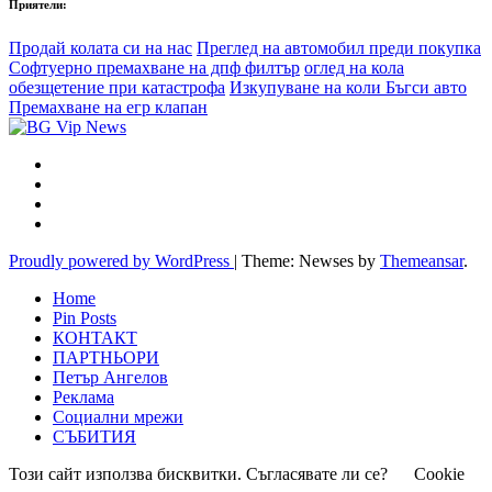
Приятели:
Продай колата си на нас
Преглед на автомобил преди покупка
Софтуерно премахване на дпф филтър
оглед на кола
обезщетение при катастрофа
Изкупуване на коли Бъгси авто
Премахване на егр клапан
Proudly powered by WordPress
|
Theme: Newses by
Themeansar
.
Home
Pin Posts
КОНТАКТ
ПАРТНЬОРИ
Петър Ангелов
Реклама
Социални мрежи
СЪБИТИЯ
Този сайт използва бисквитки. Съгласявате ли се?
Cookie