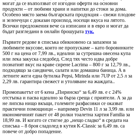
могат да се възползват от изгодни оферти на основни
продукти – от любими храни и напитки до стоки за дома.
Особено място заема българската продукция – свежи плодове
и зеленчуци с доказан произход, носещи вкуса на лятото.
Всички предложения вече са изписани и в евро и могат да
бъдат разгледани в онлайн брошурата
тук.
Първите редове в списъка обикновено са запазени за
любимите вкусове, които не пропускаме – като боровинките
500 г на цена от 7,99 лв., идеални за сутрешна овесена купа
или лека закуска следобед. След тях често идва добре
познатият вкус на краве сирене Lacrima – 800 г за 12,79 лв.,
подходящо за сандвичи, салати или домашна баница. А в
летните жеги една бутилка Pepsi, Mirinda или 7UP от 2,5 л за
2,29 лв. гарантира свежест и утоляване на жаждата..
Промопакетът от 6 кена „Пиринско“ за 6,49 лв. е с 24%
отстъпка и пасва идеално за бърза среща с приятели. А за да
не липсва нищо вкъщи, големите разфасовки се оказват
практични помощници – например Devin 11 л за 3,99 лв. или
икономичният пакет от 48 ролки тоалетна хартия Familia за
18,99 лв. И когато се стигне до „нещо сладко“ в средата на
списъка – 8 броя сладолед в кутия K-Classic за 6,49 лв. са
повече от добро попадение.