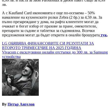
8,99 лв. и паста за зъби Parodontax в двоен пакет също за 8,99
лв.
А с Kaufland Card икономията е още по-осезаема – 50%
намаление на кухненските ролки Zebra (2 бр.) за 4,59 лв. За
пълно презареждане у дома, на рафта клиентите могат да
очакват и богат избор от прахове за пране, омекотители,
препарати за съдове и таблетки за съдомиялна. Всички
предложения могат да бъдат открити в оналйн брошурата
тук
.
Навигация
LG ОБЯВЯВА ФИНАНСОВИТЕ СИ РЕЗУЛТАТИ ЗА
ВТОРОТО ТРИМЕСЕЧИЕ НА 2025 ГОДИНА
Vivacom с ексклузивни онлайн отстъпки до 300 лв. за Samsung
устройства
By
Петър Ангелов