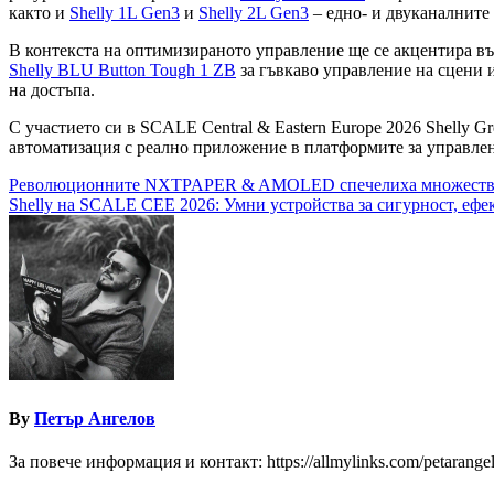
както и
Shelly 1L Gen3
и
Shelly 2L Gen3
– едно- и двуканалните
В контекста на оптимизираното управление ще се акцентира вър
Shelly BLU Button Tough 1 ZB
за гъвкаво управление на сцени и
на достъпа.
С участието си в SCALE Central & Eastern Europe 2026 Shelly 
автоматизация с реално приложение в платформите за управле
Навигация
Революционните NXTPAPER & AMOLED спечелиха множество ме
Shelly на SCALE CEE 2026: Умни устройства за сигурност, ефе
By
Петър Ангелов
За повече информация и контакт: https://allmylinks.com/petarange