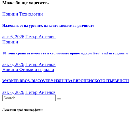
Може би ще харесате..
Новини
Технологии
Надеждност на уредите, на която можете да разчитате
авг. 6, 2026
Петър Ангелов
Новини
18 тона храна за кучетата в столичните приюти дари Kaufland за година и
авг. 6, 2026
Петър Ангелов
Новини
Филми и сериали
WARNER BROS. DISCOVERY ИЗЛЪЧВА ЕВРОПЕЙСКОТО ПЪРВЕНСТВ
авг. 6, 2026
Петър Ангелов
Луксозни арабски парфюми