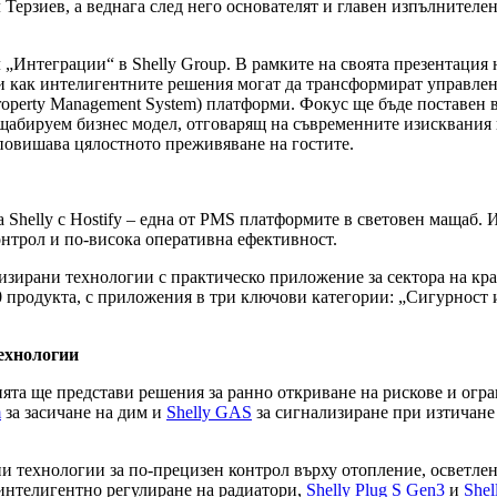
Терзиев, а веднага след него основателят и главен изпълнителе
„Интеграции“ в Shelly Group. В рамките на своята презентация 
и как интелигентните решения могат да трансформират управлен
operty Management System) платформи. Фокус ще бъде поставен в
абируем бизнес модел, отговарящ на съвременните изисквания н
повишава цялостното преживяване на гостите.
Shelly с Hostify – една от PMS платформите в световен мащаб. И
онтрол и по-висока оперативна ефективност.
изирани технологии с практическо приложение за сектора на кр
0 продукта, с приложения в три ключови категории: „Сигурност 
технологии
та ще представи решения за ранно откриване на рискове и огран
m
за засичане на дим и
Shelly GAS
за сигнализиране при изтичане 
и технологии за по-прецизен контрол върху отопление, осветлен
 интелигентно регулиране на радиатори,
Shelly Plug S Gen3
и
Shel