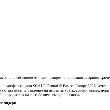
ти за интелигентна автоматизация на отдавани за краткосроче
 на конференцията SCALE Central & Eastern Europe 2026, която щ
на отдаване и управление на имоти за краткосрочни наеми, нови
йчивия растеж на този бизнес сектор в региона.
ес лидери