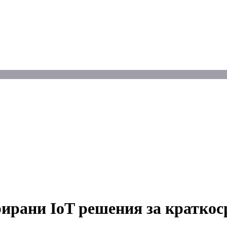
грирани IoT решения за кратко