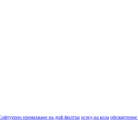
Софтуерно премахване на дпф филтър
оглед на кола
обезщетение