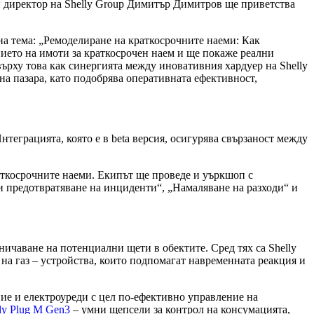
н директор на Shelly Group Димитър Димитров ще приветства
на тема: „Ремоделиране на краткосрочните наеми: Как
ието на имоти за краткосрочен наем и ще покаже реални
ърху това как синергията между иновативния хардуер на Shelly
а пазара, като подобрява оперативната ефективност,
нтеграцията, която е в beta версия, осигурява свързаност между
аткосрочните наеми. Екипът ще проведе и уъркшоп с
и предотвратяване на инциденти“, „Намаляване на разходи“ и
ичаване на потенциални щети в обектите. Сред тях са Shelly
на газ – устройства, които подпомагат навременната реакция и
ие и електроуреди с цел по-ефективно управление на
ly Plug M Gen3
– умни щепсели за контрол на консумацията,