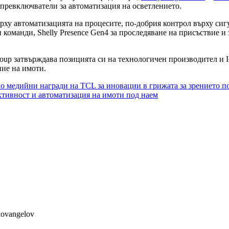
 превключватели за автоматизация на осветлението.
ху автоматизацията на процесите, по-добрия контрол върху сигу
 команди, Shelly Presence Gen4 за проследяване на присъствие и
Group затвърждава позицията си на технологичен производител и 
ние на имоти.
дийни награди на TCL за иновации в грижата за зрението п
ктивност и автоматизация на имоти под наем
lovangelov