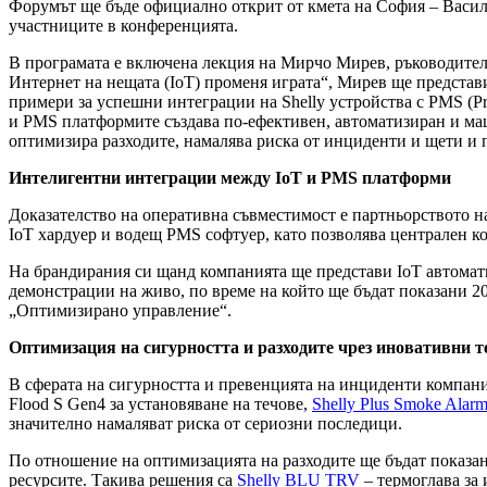
Форумът ще бъде официално открит от кмета на София – Васил 
участниците в конференцията.
В програмата е включена лекция на Мирчо Мирев, ръководител 
Интернет на нещата (IoT) променя играта“, Мирев ще представ
примери за успешни интеграции на Shelly устройства с PMS (Pr
и PMS платформите създава по-ефективен, автоматизиран и мащ
оптимизира разходите, намалява риска от инциденти и щети и 
Интелигентни интеграции между IoT и PMS платформи
Доказателство на оперативна съвместимост е партньорството на 
IoT хардуер и водещ PMS софтуер, като позволява централен к
На брандирания си щанд компанията ще представи IoT автомат
демонстрации на живо, по време на който ще бъдат показани 2
„Оптимизирано управление“.
Оптимизация на сигурността и разходите чрез иновативни 
В сферата на сигурността и превенцията на инциденти компания
Flood S Gen4 за установяване на течове,
Shelly Plus Smoke Alar
значително намаляват риска от сериозни последици.
По отношение на оптимизацията на разходите ще бъдат показан
ресурсите. Такива решения са
Shelly BLU TRV
– термоглава за