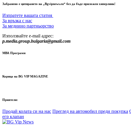
Забранено е цитирането на „Bgvipnews.eu“ без да бъде приложен хиперлинк!
Изпратете вашата статия
За връзка с нас
За медиино партньорство
Използвайте e-mail адрес:
p.media.group.bulgaria@gmail.com
МВА Програми
Корица на BG VIP MAGAZINE
Приятели:
Продай колата си на нас
Преглед на автомобил преди покупка
егр клапан