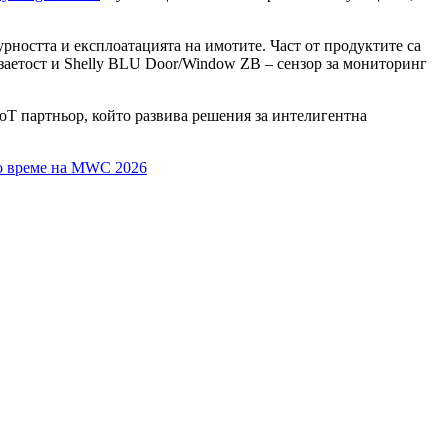
рността и експлоатацията на имотите. Част от продуктите са
 заетост и Shelly BLU Door/Window ZB – сензор за мониторинг
IoT партньор, който развива решения за интелигентна
о време на MWC 2026