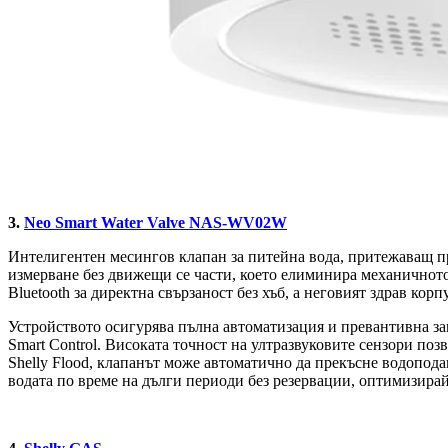
3.
Neo Smart Water Valve NAS-WV02W
Интелигентен месингов клапан за питейна вода, притежаващ пр
измерване без движещи се части, което елиминира механичното
Bluetooth за директна свързаност без хъб, а неговият здрав ко
Устройството осигурява пълна автоматизация и превантивна за
Smart Control. Високата точност на ултразвуковите сензори по
Shelly Flood, клапанът може автоматично да прекъсне водопод
водата по време на дълги периоди без резервации, оптимизирай