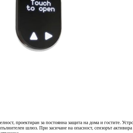
лност, проектиран за постоянна защита на дома и гостите. Устр
допълнителен шлюз. При засичане на опасност, сензорът активира