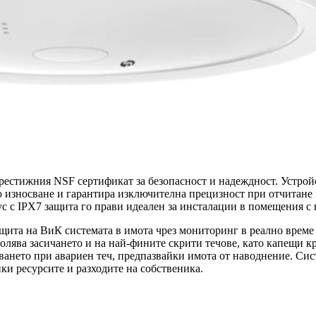
естижния NSF сертификат за безопасност и надеждност. Устройс
 износване и гарантира изключителна прецизност при отчитане н
рпус с IPX7 защита го прави идеален за инсталации в помещения с
щита на ВиК системата в имота чрез мониторинг в реално време 
зволява засичането и на най-фините скрити течове, като капещи 
аването при авариен теч, предпазвайки имота от наводнение. Си
ки ресурсите и разходите на собственика.