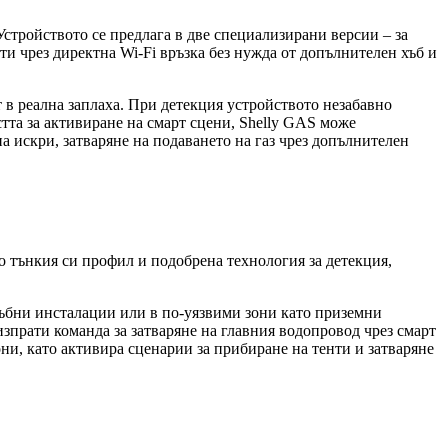
Устройството се предлага в две специализирани версии – за
ти чрез директна Wi-Fi връзка без нужда от допълнителен хъб и
 в реална заплаха. При детекция устройството незабавно
тта за активиране на смарт сцени, Shelly GAS може
а искри, затваряне на подаването на газ чрез допълнителен
о тънкия си профил и подобрена технология за детекция,
тръбни инсталации или в по-уязвими зони като приземни
зпрати команда за затваряне на главния водопровод чрез смарт
ни, като активира сценарии за прибиране на тенти и затваряне