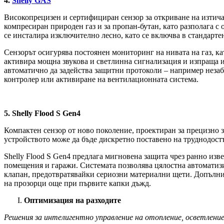
4.
Shelly GAS
Високопрецизен и сертифициран сензор за откриване на изтичан
компресиран природен газ и за пропан-бутан, като разполага с
се инсталира изключително лесно, като се включва в стандартен
Сензорът осигурява постоянен мониторинг на нивата на газ, ка
активира мощна звукова и светлинна сигнализация и изпраща и
автоматично да задейства защитни протоколи – например незаба
контролер или активиране на вентилационната система.
5.
Shelly Flood S Gen4
Компактен сензор от ново поколение, проектиран за прецизно з
устройството може да бъде дискретно поставено на труднодостъ
Shelly Flood S Gen4 предлага мигновена защита чрез ранно из
помещения и гаражи. Системата позволява цялостна автоматизир
клапан, предотвратявайки сериозни материални щети. Допълнит
на прозорци още при първите капки дъжд.
Оптимизация на разходите
Решения за интелигентно управление на отопление, осветление