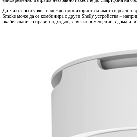
едновременно изпраща незабавно известие до смартфона на соб
Датчикът осигурява надежден мониторинг на имота в реално вре
Smoke може да се комбинира с други Shelly устройства – напри
окабеляване го прави подходящ за всяко помещение в дома или