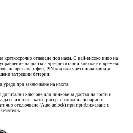
за краткосрочно отдаване под наем. С най-високо ниво на
управление на достъпа чрез дигитални ключове и времево
ючване чрез смартфон, PIN код или чрез иновативната
тощени вътрешни батерии.
и уреди при заключване на имота.
 дигитални ключове или линкове за достъп на гости и
а да се използва като тригер за сложни сценарии и
атично отключване (Auto unlock) при приближаване и
наематели.