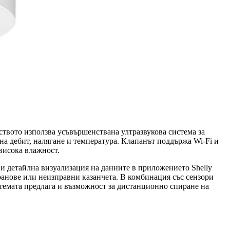
твото използва усъвършенствана ултразвукова система за
а дебит, налягане и температура. Клапанът поддържа Wi-Fi и
 висока влажност.
и детайлна визуализация на данните в приложението Shelly
кранове или неизправни казанчета. В комбинация със сензори
стемата предлага и възможност за дистанционно спиране на