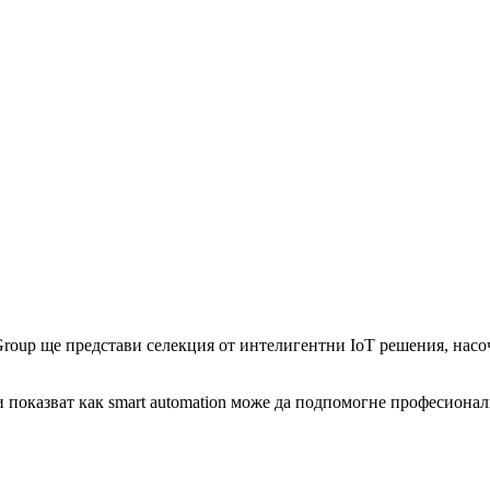
roup ще представи селекция от интелигентни IoT решения, насо
 и показват как smart automation може да подпомогне професион