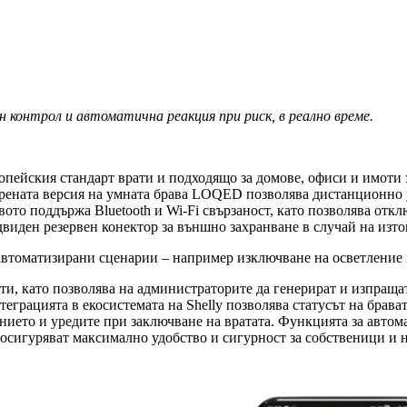
 контрол и автоматична реакция при риск, в реално време.
опейския стандарт врати и подходящо за домове, офиси и имоти 
брената версия на умната брава LOQED позволява дистанционно 
ото поддържа Bluetooth и Wi-Fi свързаност, като позволява откл
едвиден резервен конектор за външно захранване в случай на из
 автоматизирани сценарии – например изключване на осветление 
и, като позволява на администраторите да генерират и изпращат
грацията в екосистемата на Shelly позволява статусът на брават
ието и уредите при заключване на вратата. Функцията за автом
е осигуряват максимално удобство и сигурност за собственици и 