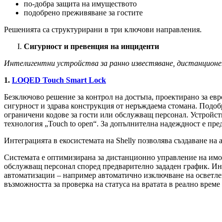
по-добра защита на имуществото
подобрено преживяване за гостите
Решенията са структурирани в три ключови направления.
Сигурност и превенция на инциденти
Интелигентни устройства за ранно известяване, дистанционен
1.
LOQED Touch Smart Lock
Безключово решение за контрол на достъпа, проектирано за евр
сигурност и здрава конструкция от неръждаема стомана. Подо
ограничени кодове за гости или обслужващ персонал. Устройств
технология „Touch to open“. За допълнителна надеждност е пр
Интеграцията в екосистемата на Shelly позволява създаване на
Системата е оптимизирана за дистанционно управление на имот
обслужващ персонал според предварително зададен график. Инте
автоматизации – например автоматично изключване на осветлен
възможността за проверка на статуса на вратата в реално врем