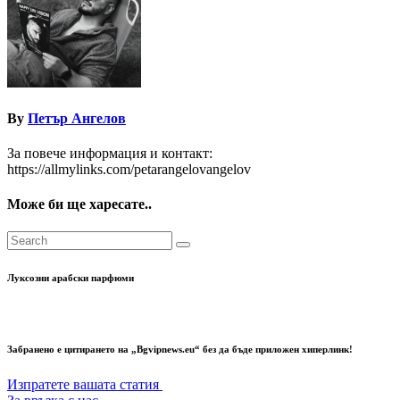
By
Петър Ангелов
За повече информация и контакт:
https://allmylinks.com/petarangelovangelov
Може би ще харесате..
Луксозни арабски парфюми
Забранено е цитирането на „Bgvipnews.eu“ без да бъде приложен хиперлинк!
Изпратете вашата статия