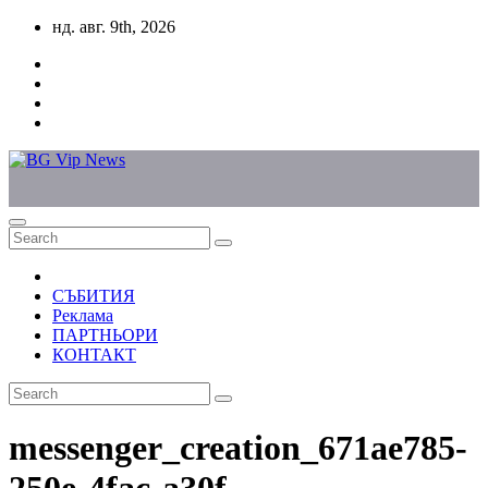
Skip
нд. авг. 9th, 2026
to
content
СЪБИТИЯ
Реклама
ПАРТНЬОРИ
КОНТАКТ
messenger_creation_671ae785-