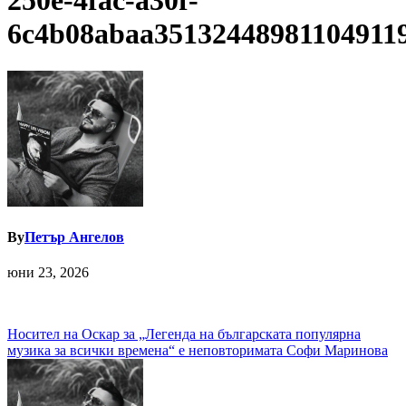
250e-4fac-a30f-
6c4b08abaa35132448981104911
By
Петър Ангелов
юни 23, 2026
Навигация
Носител на Оскар за „Легенда на българската популярна
музика за всички времена“ е неповторимата Софи Маринова