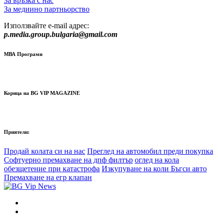
За връзка с нас
За медиино партньорство
Използвайте e-mail адрес:
p.media.group.bulgaria@gmail.com
МВА Програми
Корица на BG VIP MAGAZINE
Приятели:
Продай колата си на нас
Преглед на автомобил преди покупка
Софтуерно премахване на дпф филтър
оглед на кола
обезщетение при катастрофа
Изкупуване на коли Бъгси авто
Премахване на егр клапан