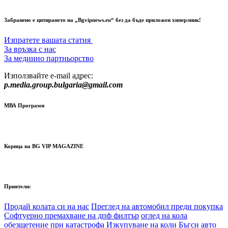
Забранено е цитирането на „Bgvipnews.eu“ без да бъде приложен хиперлинк!
Изпратете вашата статия
За връзка с нас
За медиино партньорство
Използвайте e-mail адрес:
p.media.group.bulgaria@gmail.com
МВА Програми
Корица на BG VIP MAGAZINE
Приятели:
Продай колата си на нас
Преглед на автомобил преди покупка
Софтуерно премахване на дпф филтър
оглед на кола
обезщетение при катастрофа
Изкупуване на коли Бъгси авто