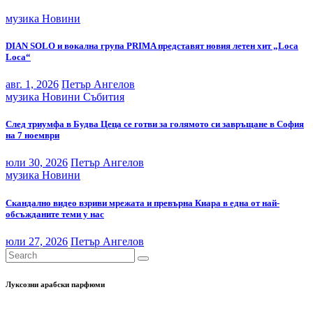
музика
Новини
DIAN SOLO и вокална група PRIMA представят новия летен хит „Loca
Loca“
авг. 1, 2026
Петър Ангелов
музика
Новини
Събития
След триумфа в Будва Цеца се готви за голямото си завръщане в София
на 7 ноември
юли 30, 2026
Петър Ангелов
музика
Новини
Скандално видео взриви мрежата и превърна Киара в една от най-
обсъжданите теми у нас
юли 27, 2026
Петър Ангелов
Луксозни арабски парфюми