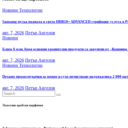
Новини
Технологии
Samsung пуска първата в света HDR10+ ADVANCED стрийминг услуга в P
авг. 7, 2026
Петър Ангелов
Новини
Близо 6 млн. броя основни хранителни продукти са закупени от „Кошница 
авг. 7, 2026
Петър Ангелов
Новини
Технологии
Dreame прахосмукачки за мокро и сухо почистване надхвърлиха 2 000 па
авг. 7, 2026
Петър Ангелов
Луксозни арабски парфюми