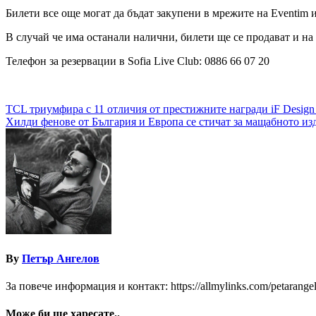
Билети все още могат да бъдат закупени в мрежите на Eventim и
В случай че има останали налични, билети ще се продават и на
Телефон за резервации в Sofia Live Club: 0886 66 07 20
Навигация
TCL триумфира с 11 отличия от престижните награди iF Design
Хилди фенове от България и Европа се стичат за мащабното изд
By
Петър Ангелов
За повече информация и контакт: https://allmylinks.com/petarange
Може би ще харесате..