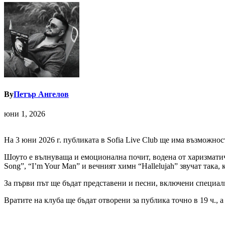
By
Петър Ангелов
юни 1, 2026
На 3 юни 2026 г. публиката в Sofia Live Club ще има възможнос
Шоуто е вълнуваща и емоционална почит, водена от харизматични
Song”, “I’m Your Man” и вечният химн “Hallelujah” звучат така, 
За първи път ще бъдат представени и песни, включени специално 
Вратите на клуба ще бъдат отворени за публика точно в 19 ч., а