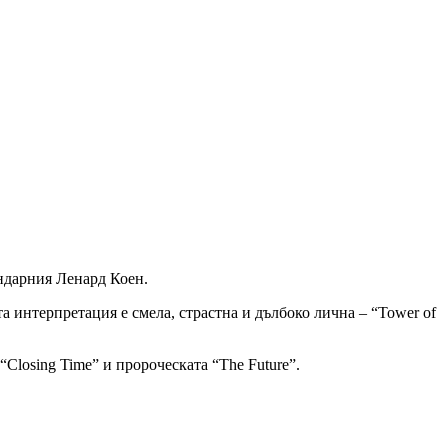
гендарния Ленард Коен.
а интерпретация е смела, страстна и дълбоко лична – “Tower of
“Closing Time” и пророческата “The Future”.