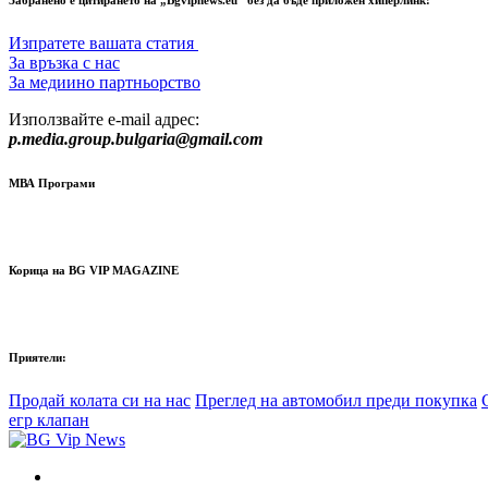
Забранено е цитирането на „Bgvipnews.eu“ без да бъде приложен хиперлинк!
Изпратете вашата статия
За връзка с нас
За медиино партньорство
Използвайте e-mail адрес:
p.media.group.bulgaria@gmail.com
МВА Програми
Корица на BG VIP MAGAZINE
Приятели:
Продай колата си на нас
Преглед на автомобил преди покупка
егр клапан