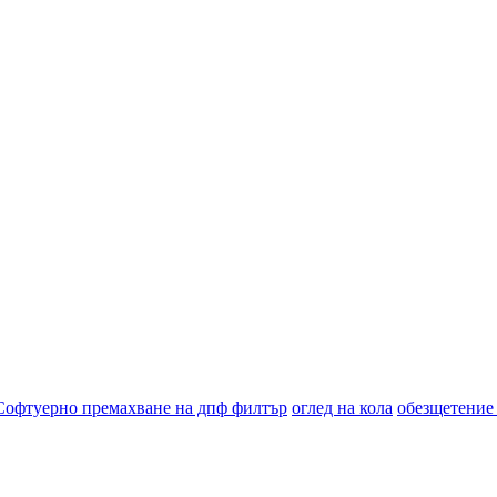
Софтуерно премахване на дпф филтър
оглед на кола
обезщетение