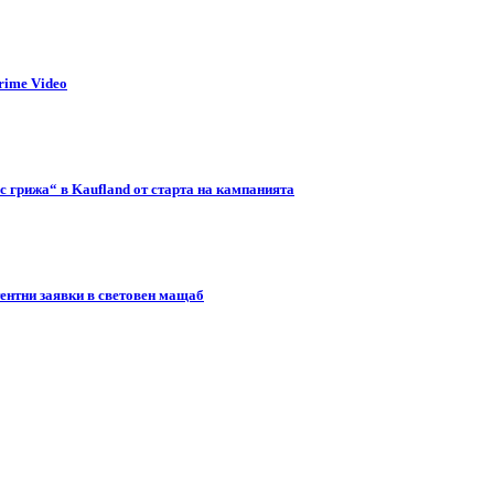
rime Video
с грижа“ в Kaufland от старта на кампанията
тентни заявки в световен мащаб