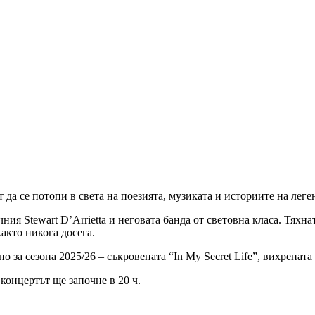
т да се потопи в света на поезията, музиката и историите на ле
я Stewart D’Arrietta и неговата банда от световна класа. Тяхнат
както никога досега.
за сезона 2025/26 – съкровената “In My Secret Life”, вихрената 
 концертът ще започне в 20 ч.