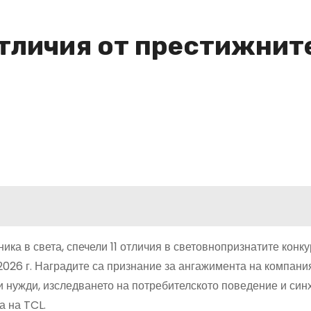
тличия от престижните
ика в света, спечели 11 отличия в световнопризнатите конку
2026 г. Наградите са признание за ангажимента на компани
и нужди, изследването на потребителското поведение и син
а на TCL.