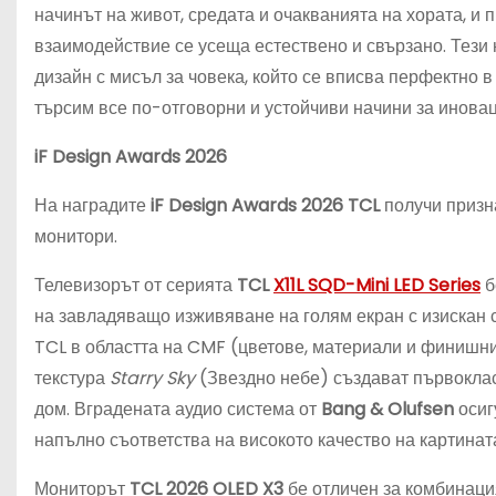
начинът на живот, средата и очакванията на хората, и
взаимодействие се усеща естествено и свързано. Тези
дизайн с мисъл за човека, който се вписва перфектно
търсим все по-отговорни и устойчиви начини за иновац
iF Design Awards 2026
На наградите
iF Design Awards 2026 TCL
получи призн
монитори.
Телевизорът от серията
TCL
X11L SQD-Mini LED Series
б
на завладяващо изживяване на голям екран с изискан 
TCL в областта на CMF (цветове, материали и финишни
текстура
Starry Sky
(Звездно небе) създават първоклас
дом. Вградената аудио система от
Bang & Olufsen
осиг
напълно съответства на високото качество на картинат
Мониторът
TCL 2026 OLED X3
бе отличен за комбинация