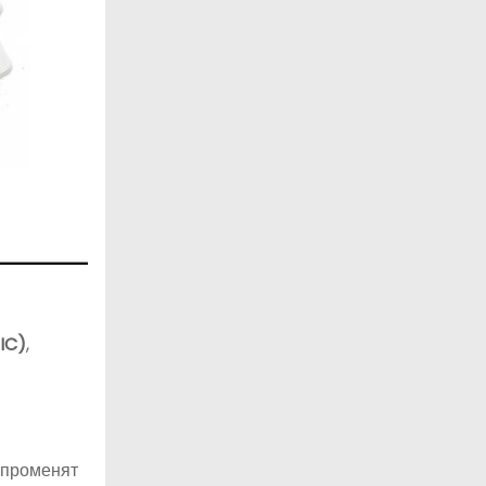
IC)
,
 променят