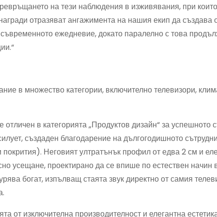
 превръщането на тези наблюдения в изживявания, при които
 награди отразяват ангажимента на нашия екип да създава
 в съвременното ежедневие, докато паралелно с това продъ
ии.“
ание в множество категории, включително телевизори, клим
е отличен в категорията „Продуктов дизайн“ за успешното 
силует, създаден благодарение на дългогодишното сътрудн
 покрития). Неговият ултратънък профил от едва 2 см и ел
но усещане, проектирано да се впише по естествен начин 
урява богат, изпълващ стаята звук директно от самия телеви
а.
та от изключителна производителност и елегантна естетика