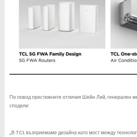
По повод престижните отличия Шейн Лий, генерален 
сподели:
„В TCL възприемаме дизайна като мост между технологи