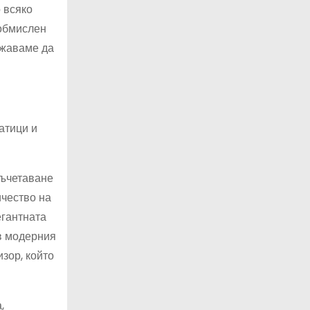
 всяко
 обмислен
лжаваме да
атици и
съчетаване
ичество на
егантната
в модерния
зор, който
,