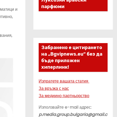
Луксозни арабски
парфюми
иматици и
итивно,
вания,
Забранено е цитирането
на „Bgvipnews.eu“ без да
бъде приложен
хиперлинк!
Изпратете вашата статия
За връзка с нас
За медиино партньорство
Използвайте e-mail адрес:
p.media.group.bulgaria@gmail.c