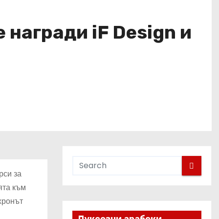
 награди iF Design и
рси за
ята към
хронът