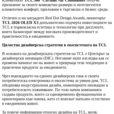
Климатикът
TCL 360° Circular Air Conditioner
получи
признание за своите компактни размери и интелигентен
климатичен комфорт, приложим в търговски и бизнес среди.
Отличен и на наградите Red Dot Design Awards, мониторът
TCL 2026 OLED X3
допълнително подчерта инвестициите на
TCL в първокласна естетика и технологии при дисплеите,
които балансират между високата производителност и
практичността в ежедневието.
Цялостна дизайнерска стратегия в екосистемата на TCL
В основата на дизайнерската стратегия на TCL е Центърът за
дизайнерски иновации (DIC). Неговият екип изследва как се
променя начинът ни на живот и превръща тези тенденции в
практични продукти за ежедневието.
Чрез въвеждането на единен дизайнерски език в своята
потребителска електроника и екосистема за умния дом, TCL
обединява индустриалния дизайн, инженерните иновации и
потребителското изживяване. По този начин компанията
създава продукти, които са едновременно функционални и
ориентирани към човека, като се вписват напълно естествено
в ежедневния живот.
За повече информация относно дизайна на TCL, моля,