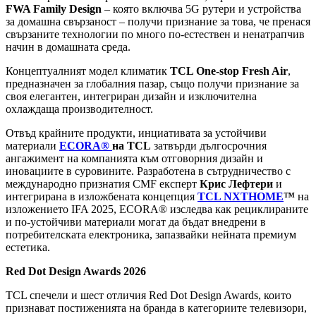
FWA Family Design
– която включва 5G рутери и устройства
за домашна свързаност – получи признание за това, че пренася
свързаните технологии по много по-естествен и ненатрапчив
начин в домашната среда.
Концептуалният модел климатик
TCL One-stop Fresh Air
,
предназначен за глобалния пазар, също получи признание за
своя елегантен, интегриран дизайн и изключителна
охлаждаща производителност.
Отвъд крайните продукти, инциативата за устойчиви
материали
ECORA®
на
TCL
затвърди дългосрочния
ангажимент на компанията към отговорния дизайн и
иновациите в суровините. Разработена в сътрудничество с
международно признатия CMF експерт
Крис Лефтери
и
интегрирана в изложбената концепция
TCL NXTHOME
™
на
изложението IFA 2025, ECORA® изследва как рециклираните
и по-устойчиви материали могат да бъдат внедрени в
потребителската електроника, запазвайки нейната премиум
естетика.
Red Dot Design Awards 2026
TCL спечели и шест отличия Red Dot Design Awards, които
признават постиженията на бранда в категориите телевизори,