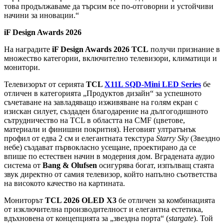
това продължаваме да търсим все по-отговорни и устойчиви
начини за иновации.“
iF Design Awards 2026
На наградите
iF Design Awards 2026 TCL
получи признание в
множество категории, включително телевизори, климатици и
монитори.
Телевизорът от серията
TCL
X11L SQD-Mini LED Series
бе
отличен в категорията „Продуктов дизайн“ за успешното
съчетаване на завладяващо изживяване на голям екран с
изискан силует, създаден благодарение на дългогодишното
сътрудничество на TCL в областта на CMF (цветове,
материали и финишни покрития). Неговият ултратънък
профил от едва 2 см и елегантната текстура
Starry Sky
(Звездно
небе) създават първокласно усещане, проектирано да се
впише по естествен начин в модерния дом. Вградената аудио
система от
Bang & Olufsen
осигурява богат, изпълващ стаята
звук директно от самия телевизор, който напълно съответства
на високото качество на картината.
Мониторът
TCL 2026 OLED X3
бе отличен за комбинацията
от изключителна производителност и елегантна естетика,
вдъхновена от концепцията за „звездна порта“ (
stargate
). Той