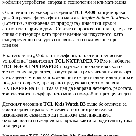
мобилни устройства, свързани технологии и климатизация.
Отличеният телевизор от серията
TCL A400
олицетворява
дизайнерската философия на марката
Inspire Nature Aesthetics
(Естетика, вдъхновена от природата), внасяйки ярък и
артистичен щрих в дома. Серията е проектирана така, че да се
слива с интериора като произведение на изкуството, като
същевременно осигурява първокласно изживяване при
гледане.
В категорията „Мобилни телефони, таблети и преносими
устройства“ смартфонът
TCL NXTPAPER 70 Pro
и таблетът
TCL Note A1 NXTPAPER
получиха признание за своята
технология на дисплея, фокусирана върху зрителния комфорт.
Създадена с мисъл за променящите се дигитални навици и все
по-дългото време, прекарано пред екрана, технологията
NXTPAPER на TCL има за цел да направи четенето, работата,
творчеството и сърфирането много по-удобни през целия ден.
Детският часовник
TCL Kids Watch B3
също бе отличен за
своето ориентирано към семейството потребителско
изживяване, създадено да поддържа комуникацията,
безопасността и ежедневната връзка както за родителите, така
и за децата.