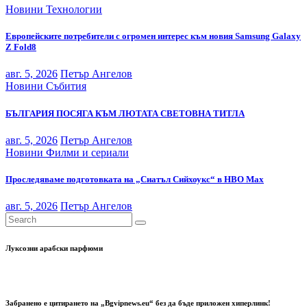
Новини
Технологии
Европейските потребители с огромен интерес към новия Samsung Galaxy
Z Fold8
авг. 5, 2026
Петър Ангелов
Новини
Събития
БЪЛГАРИЯ ПОСЯГА КЪМ ЛЮТАТА СВЕТОВНА ТИТЛА
авг. 5, 2026
Петър Ангелов
Новини
Филми и сериали
Проследяваме подготовката на „Сиатъл Сийхоукс“ в HBO Max
авг. 5, 2026
Петър Ангелов
Луксозни арабски парфюми
Забранено е цитирането на „Bgvipnews.eu“ без да бъде приложен хиперлинк!