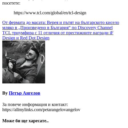
посетете:
https://www.tcl.com/global/en/tcl-design
Навигация
От фермата до масата: Верея и пътят на българското кисело
мляко в „Произведено в България“ по Discovery Channel
TCL триумфира с 11 отличия от престижните награди iF
Design и Red Dot Design
By
Петър Ангелов
За повече информация и контакт:
https://allmylinks.com/petarangelovangelov
Може би ще харесате..