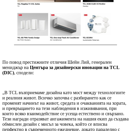
По повод престижните отличия Шейн Лий, генерален
мениджър на
Центъра за дизайнерски иновации на TCL
(DIC)
, сподели:
„В TCL възприемаме дизайна като мост между технологиите
и реалния живот. Всичко започва с разбирането как се
променят начинът на живот, средата и очакванията на хората,
и превръщането на тези наблюдения в изживявания, при
които всяко взаимодействие се усеща естествено и свързано.
Тези награди отразяват ангажимента на нашия екип да създава
обмислен дизайн с мисъл за човека, който се вписва
перфектно в съвременното ежедневие, докато паралелно с