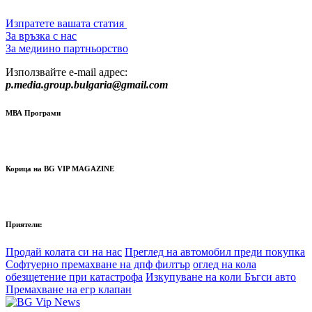
Изпратете вашата статия
За връзка с нас
За медиино партньорство
Използвайте e-mail адрес:
p.media.group.bulgaria@gmail.com
МВА Програми
Корица на BG VIP MAGAZINE
Приятели:
Продай колата си на нас
Преглед на автомобил преди покупка
Софтуерно премахване на дпф филтър
оглед на кола
обезщетение при катастрофа
Изкупуване на коли Бъгси авто
Премахване на егр клапан