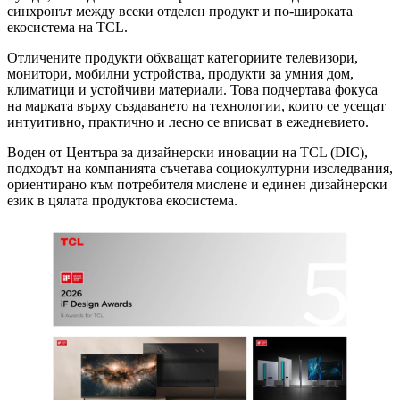
синхронът между всеки отделен продукт и по-широката
екосистема на TCL.
Отличените продукти обхващат категориите телевизори,
монитори, мобилни устройства, продукти за умния дом,
климатици и устойчиви материали. Това подчертава фокуса
на марката върху създаването на технологии, които се усещат
интуитивно, практично и лесно се вписват в ежедневието.
Воден от Центъра за дизайнерски иновации на TCL (DIC),
подходът на компанията съчетава социокултурни изследвания,
ориентирано към потребителя мислене и единен дизайнерски
език в цялата продуктова екосистема.