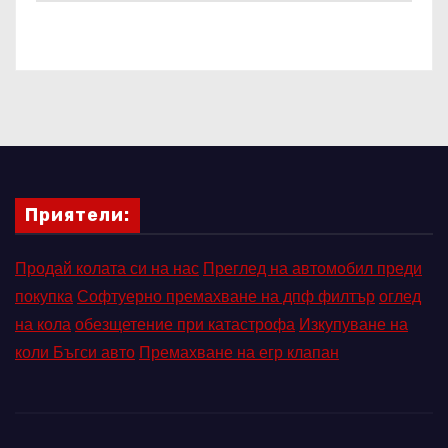
Приятели:
Продай колата си на нас
Преглед на автомобил преди
покупка
Софтуерно премахване на дпф филтър
оглед
на кола
обезщетение при катастрофа
Изкупуване на
коли Бъгси авто
Премахване на егр клапан