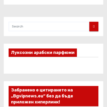
Луксозни арабски парфюми
Забранено е цитирането на
„Bgvipnews.eu“ без да бъде
приложен хиперлинк!