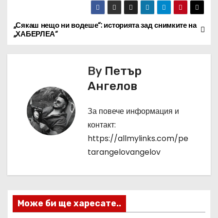
„Сякаш нещо ни водеше“: историята зад снимките на
Н
„ХАБЕРЛЕА“
а
в
By
Петър
Ангелов
и
г
За повече информация и
контакт:
а
https://allmylinks.com/pe
ц
tarangelovangelov
и
я
Може би ще харесате..